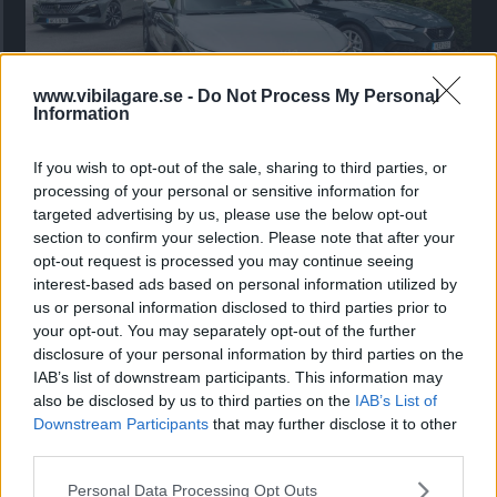
www.vibilagare.se -
Do Not Process My Personal
Information
Kia utmanar i kombiklassen – blir omkörd
If you wish to opt-out of the sale, sharing to third parties, or
av ”gamlingen”
processing of your personal or sensitive information for
targeted advertising by us, please use the below opt-out
Nykomlingen fälls av en besvärande nackdel.
section to confirm your selection. Please note that after your
opt-out request is processed you may continue seeing
interest-based ads based on personal information utilized by
us or personal information disclosed to third parties prior to
your opt-out. You may separately opt-out of the further
disclosure of your personal information by third parties on the
IAB’s list of downstream participants. This information may
also be disclosed by us to third parties on the
IAB’s List of
Downstream Participants
that may further disclose it to other
third parties.
Please note that this website/app uses one or more Google
Personal Data Processing Opt Outs