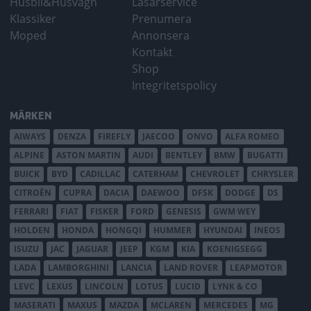
Husbil&Husvagn
Läsarservice
Klassiker
Prenumera
Moped
Annonsera
Kontakt
Shop
Integritetspolicy
MÄRKEN
AIWAYS
DENZA
FIREFLY
JAECOO
ONVO
ALFA ROMEO
ALPINE
ASTON MARTIN
AUDI
BENTLEY
BMW
BUGATTI
BUICK
BYD
CADILLAC
CATERHAM
CHEVROLET
CHRYSLER
CITROËN
CUPRA
DACIA
DAEWOO
DFSK
DODGE
DS
FERRARI
FIAT
FISKER
FORD
GENESIS
GWM WEY
HOLDEN
HONDA
HONGQI
HUMMER
HYUNDAI
INEOS
ISUZU
JAC
JAGUAR
JEEP
KGM
KIA
KOENIGSEGG
LADA
LAMBORGHINI
LANCIA
LAND ROVER
LEAPMOTOR
LEVC
LEXUS
LINCOLN
LOTUS
LUCID
LYNK & CO
MASERATI
MAXUS
MAZDA
MCLAREN
MERCEDES
MG