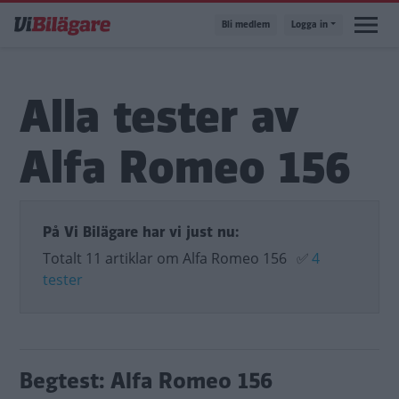
Hoppa
Bli medlem
Logga in
till
huvudinnehåll
Alla tester av
Alfa Romeo 156
På Vi Bilägare har vi just nu:
Totalt 11 artiklar om Alfa Romeo 156
✅
4
tester
Begtest: Alfa Romeo 156