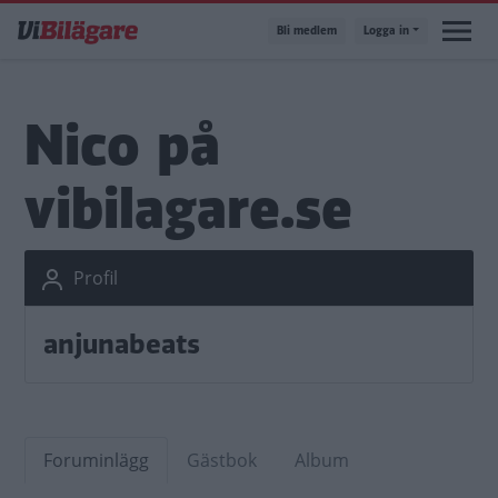
Hoppa
Bli medlem
Logga in
till
huvudinnehåll
Nico på
vibilagare.se
Profil
anjunabeats
Foruminlägg
Gästbok
Album