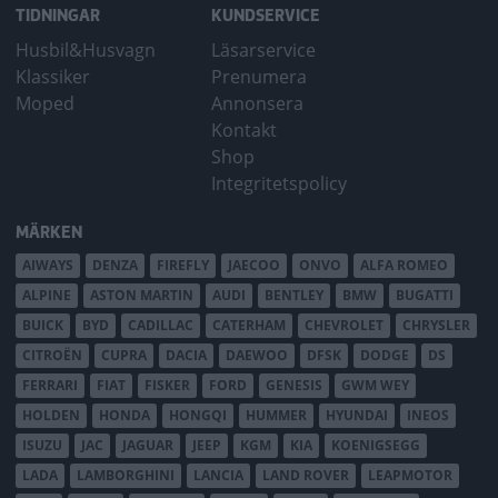
TIDNINGAR
KUNDSERVICE
Husbil&Husvagn
Läsarservice
Klassiker
Prenumera
Moped
Annonsera
Kontakt
Shop
Integritetspolicy
MÄRKEN
AIWAYS
DENZA
FIREFLY
JAECOO
ONVO
ALFA ROMEO
ALPINE
ASTON MARTIN
AUDI
BENTLEY
BMW
BUGATTI
BUICK
BYD
CADILLAC
CATERHAM
CHEVROLET
CHRYSLER
CITROËN
CUPRA
DACIA
DAEWOO
DFSK
DODGE
DS
FERRARI
FIAT
FISKER
FORD
GENESIS
GWM WEY
HOLDEN
HONDA
HONGQI
HUMMER
HYUNDAI
INEOS
ISUZU
JAC
JAGUAR
JEEP
KGM
KIA
KOENIGSEGG
LADA
LAMBORGHINI
LANCIA
LAND ROVER
LEAPMOTOR