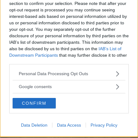
section to confirm your selection. Please note that after your
opt-out request is processed you may continue seeing
interest-based ads based on personal information utilized by
”God chans att bli ny favorit”
us or personal information disclosed to third parties prior to
Utbudet av terrängdugliga kombibilar har krympt men fylls
your opt-out. You may separately opt-out of the further
nu på av eldrivna Toyota bZ4X Touring. Vi provkör.
disclosure of your personal information by third parties on the
IAB’s list of downstream participants. This information may
also be disclosed by us to third parties on the
IAB’s List of
Downstream Participants
that may further disclose it to other
third parties.
Please note that this website/app uses one or more Google
Personal Data Processing Opt Outs
services and may gather and store information including but
not limited to your visit or usage behaviour. You may click to
Google consents
grant or deny consent to Google and its third-party tags to
use your data for below specified purposes in below Google
CONFIRM
consent section.
Så står sig nya Toyota RAV4
Data Deletion
Data Access
Privacy Policy
Vi ställe nykomlingen mot Audi Q3 och Mazda CX-5.