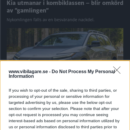
Kia utmanar i kombiklassen – blir omkörd
av ”gamlingen”
Nykomlingen fälls av en besvärande nackdel.
www.vibilagare.se -
Do Not Process My Personal
Information
If you wish to opt-out of the sale, sharing to third parties, or
processing of your personal or sensitive information for
”God chans att bli ny favorit”
targeted advertising by us, please use the below opt-out
Utbudet av terrängdugliga kombibilar har krympt men fylls
section to confirm your selection. Please note that after your
nu på av eldrivna Toyota bZ4X Touring. Vi provkör.
opt-out request is processed you may continue seeing
interest-based ads based on personal information utilized by
us or personal information disclosed to third parties prior to