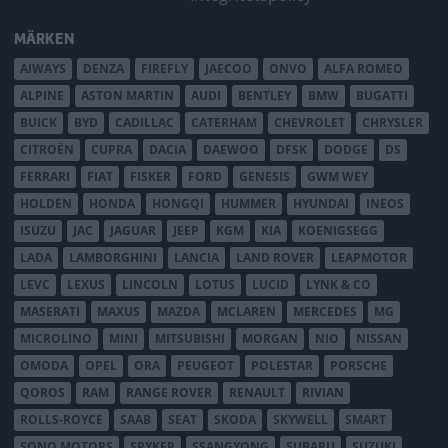
MÄRKEN
AIWAYS
DENZA
FIREFLY
JAECOO
ONVO
ALFA ROMEO
ALPINE
ASTON MARTIN
AUDI
BENTLEY
BMW
BUGATTI
BUICK
BYD
CADILLAC
CATERHAM
CHEVROLET
CHRYSLER
CITROËN
CUPRA
DACIA
DAEWOO
DFSK
DODGE
DS
FERRARI
FIAT
FISKER
FORD
GENESIS
GWM WEY
HOLDEN
HONDA
HONGQI
HUMMER
HYUNDAI
INEOS
ISUZU
JAC
JAGUAR
JEEP
KGM
KIA
KOENIGSEGG
LADA
LAMBORGHINI
LANCIA
LAND ROVER
LEAPMOTOR
LEVC
LEXUS
LINCOLN
LOTUS
LUCID
LYNK & CO
MASERATI
MAXUS
MAZDA
MCLAREN
MERCEDES
MG
MICROLINO
MINI
MITSUBISHI
MORGAN
NIO
NISSAN
OMODA
OPEL
ORA
PEUGEOT
POLESTAR
PORSCHE
QOROS
RAM
RANGE ROVER
RENAULT
RIVIAN
ROLLS-ROYCE
SAAB
SEAT
SKODA
SKYWELL
SMART
SONO MOTORS
SPYKER
SSANGYONG
SUBARU
SUZUKI