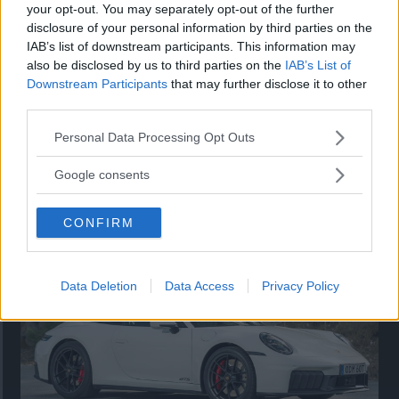
your opt-out. You may separately opt-out of the further
disclosure of your personal information by third parties on the
IAB’s list of downstream participants. This information may
also be disclosed by us to third parties on the
IAB’s List of
Downstream Participants
that may further disclose it to other
third parties.
Please note that this website/app uses one or more Google
Personal Data Processing Opt Outs
services and may gather and store information including but
not limited to your visit or usage behaviour. You may click to
Google consents
Så står sig nya Toyota RAV4
grant or deny consent to Google and its third-party tags to
use your data for below specified purposes in below Google
Vi ställe nykomlingen mot Audi Q3 och Mazda CX-5.
CONFIRM
consent section.
Data Deletion
Data Access
Privacy Policy