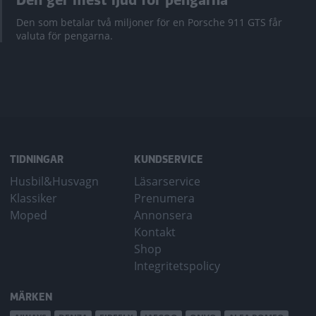
Den ger mest ljud för pengarna
Den som betalar två miljoner för en Porsche 911 GTS får
valuta för pengarna.
TIDNINGAR
KUNDSERVICE
Husbil&Husvagn
Läsarservice
Klassiker
Prenumera
Moped
Annonsera
Kontakt
Shop
Integritetspolicy
MÄRKEN