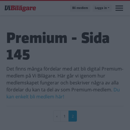
Hoppa
Bli medlem
Logga in
till
huvudinnehåll
Premium - Sida
145
Det finns många fördelar med att bli digital Premium-
medlem på Vi Bilägare. Här går vi igenom hur
medlemskapet fungerar och beskriver några av alla
fördelar du kan ta del av som Premium-medlem.
Du
kan enkelt bli medlem här!
Paginering
Föregående
‹
Sida
1
Nuvarande
2
sida
sida