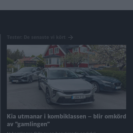
Tester: De senaste vi kört
Kia utmanar i kombiklassen – blir omkörd
av ”gamlingen”