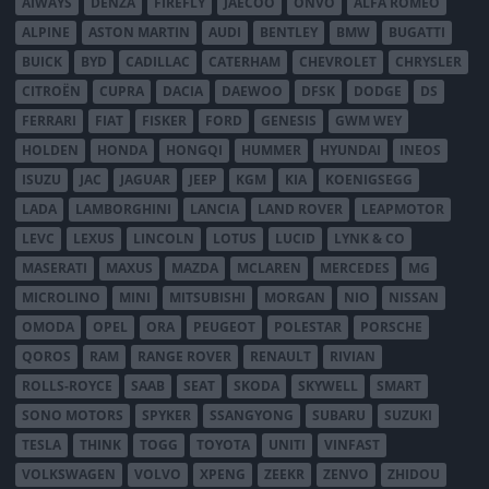
AIWAYS
DENZA
FIREFLY
JAECOO
ONVO
ALFA ROMEO
ALPINE
ASTON MARTIN
AUDI
BENTLEY
BMW
BUGATTI
BUICK
BYD
CADILLAC
CATERHAM
CHEVROLET
CHRYSLER
CITROËN
CUPRA
DACIA
DAEWOO
DFSK
DODGE
DS
FERRARI
FIAT
FISKER
FORD
GENESIS
GWM WEY
HOLDEN
HONDA
HONGQI
HUMMER
HYUNDAI
INEOS
ISUZU
JAC
JAGUAR
JEEP
KGM
KIA
KOENIGSEGG
LADA
LAMBORGHINI
LANCIA
LAND ROVER
LEAPMOTOR
LEVC
LEXUS
LINCOLN
LOTUS
LUCID
LYNK & CO
MASERATI
MAXUS
MAZDA
MCLAREN
MERCEDES
MG
MICROLINO
MINI
MITSUBISHI
MORGAN
NIO
NISSAN
OMODA
OPEL
ORA
PEUGEOT
POLESTAR
PORSCHE
QOROS
RAM
RANGE ROVER
RENAULT
RIVIAN
ROLLS-ROYCE
SAAB
SEAT
SKODA
SKYWELL
SMART
SONO MOTORS
SPYKER
SSANGYONG
SUBARU
SUZUKI
TESLA
THINK
TOGG
TOYOTA
UNITI
VINFAST
VOLKSWAGEN
VOLVO
XPENG
ZEEKR
ZENVO
ZHIDOU