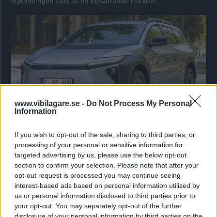
Nykomlingen fälls av en besvärande nackdel.
www.vibilagare.se -
Do Not Process My Personal
Information
”God chans att bli ny favorit”
If you wish to opt-out of the sale, sharing to third parties, or
processing of your personal or sensitive information for
Utbudet av terrängdugliga kombibilar har krympt men fylls
targeted advertising by us, please use the below opt-out
nu på av eldrivna Toyota bZ4X Touring. Vi provkör.
section to confirm your selection. Please note that after your
opt-out request is processed you may continue seeing
interest-based ads based on personal information utilized by
us or personal information disclosed to third parties prior to
your opt-out. You may separately opt-out of the further
disclosure of your personal information by third parties on the