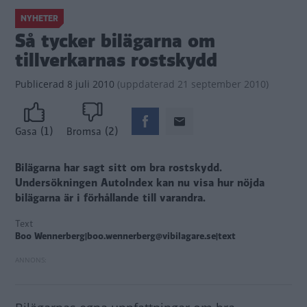
NYHETER
Så tycker bilägarna om
tillverkarnas rostskydd
Publicerad
8 juli 2010
(
uppdaterad
21 september 2010)
(1)
(2)
Gasa
Bromsa
Bilägarna har sagt sitt om bra rostskydd.
Undersökningen AutoIndex kan nu visa hur nöjda
bilägarna är i förhållande till varandra.
Text
Boo Wennerberg|boo.wennerberg@vibilagare.se|text