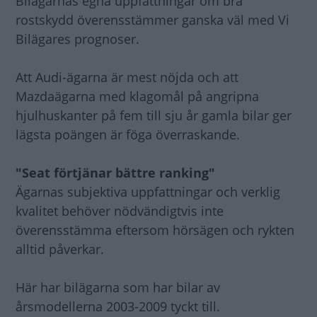
Bilägarnas egna uppfattningar om bra
rostskydd överensstämmer ganska väl med Vi
Bilägares prognoser.
Att Audi-ägarna är mest nöjda och att
Mazdaägarna med klagomål på angripna
hjulhuskanter på fem till sju år gamla bilar ger
lägsta poängen är föga överraskande.
"Seat förtjänar bättre ranking"
Ägarnas subjektiva uppfattningar och verklig
kvalitet behöver nödvändigtvis inte
överensstämma eftersom hörsägen och rykten
alltid påverkar.
Här har bilägarna som har bilar av
årsmodellerna 2003-2009 tyckt till.