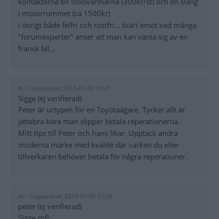
kontakterna till stolsvärmarna (300kr/st) och en slang
i motorrummet (ca 1500kr)
i övrigt både felfri och rostfri... tvärt emot vad många
"forumexperter" anser att man kan vänta sig av en
fransk bil...
#j • Uppdaterat: 2010-07-09 10:31
Sigge (ej verifierad)
Peter är urtypen för en Toyotaägare. Tycker allt är
jättebra bara man slipper betala reperationerna.
Mitt tips till Peter och hans likar. Upptäck andra
moderna märke med kvalité där varken du eller
tillverkaren behöver betala för några reperationer.
#k • Uppdaterat: 2010-07-09 11:39
peter (ej verifierad)
Sigge mfl: