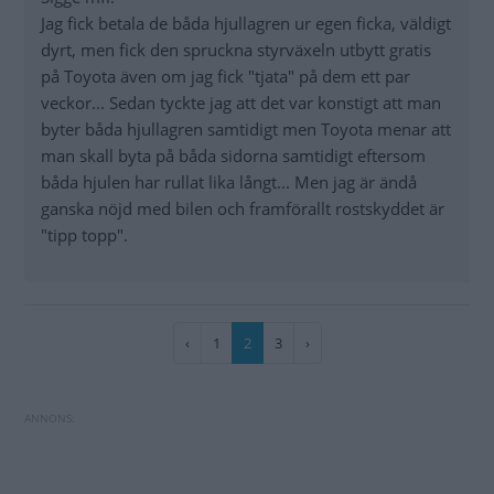
Jag fick betala de båda hjullagren ur egen ficka, väldigt
dyrt, men fick den spruckna styrväxeln utbytt gratis
på Toyota även om jag fick "tjata" på dem ett par
veckor... Sedan tyckte jag att det var konstigt att man
byter båda hjullagren samtidigt men Toyota menar att
man skall byta på båda sidorna samtidigt eftersom
båda hjulen har rullat lika långt... Men jag är ändå
ganska nöjd med bilen och framförallt rostskyddet är
"tipp topp".
Paginering
Föregående
‹
Sida
1
Nuvarande
2
Sida
3
Nästa
›
sida
sida
sida