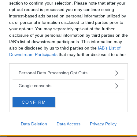
section to confirm your selection. Please note that after your
Diskutera:
Vad tycker du om rostskyddet på
opt-out request is processed you may continue seeing
interest-based ads based on personal information utilized by
din bil?
us or personal information disclosed to third parties prior to
your opt-out. You may separately opt-out of the further
disclosure of your personal information by third parties on the
IAB’s list of downstream participants. This information may
also be disclosed by us to third parties on the
IAB’s List of
Downstream Participants
that may further disclose it to other
third parties.
Please note that this website/app uses one or more Google
Personal Data Processing Opt Outs
services and may gather and store information including but
not limited to your visit or usage behaviour. You may click to
Google consents
grant or deny consent to Google and its third-party tags to
use your data for below specified purposes in below Google
CONFIRM
consent section.
Data Deletion
Data Access
Privacy Policy