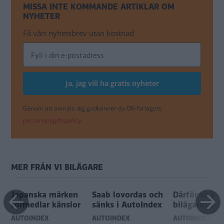
MISSA INTE KOMMANDE ARTIKLAR OM
NYHETER
Få vårt nyhetsbrev utan kostnad
Genom att anmäla dig godkänner du OK-förlagets
personuppgiftspolicy.
MER FRÅN VI BILÄGARE
Japanska märken
Saab lovordas och
Därför valde
förmedlar känslor
sänks i AutoIndex
bilägarna Su
AUTOINDEX
AUTOINDEX
AUTOINDEX