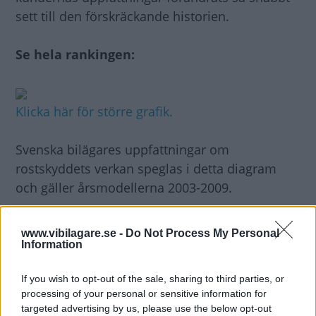
sett till den förskräckande historien.
Se hela rankingen:
Klicka här för större grafik.
Svenska bilägares uppfattningar om
rostskyddets verkan speglas i detta diagram
och gäller årsmodellerna 2003-2009.
Här visas hur nöjda bilägarna är i förhållande
www.vibilagare.se -
Do Not Process My Personal
till varandra.
Information
If you wish to opt-out of the sale, sharing to third parties, or
Betygen har omvandlats till indextal där 500
processing of your personal or sensitive information for
poäng är ett medelnöjdvärde.
targeted advertising by us, please use the below opt-out