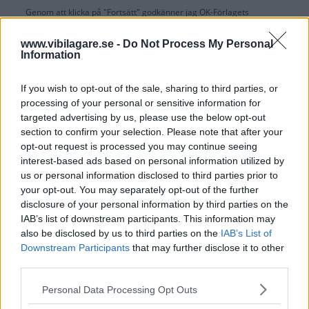
Genom att klicka på "Fortsätt" godkänner jag
OK-Förlagets
prenumerationsvillkor
och bekräftar att jag tagit del av
OK-Förlagets
integritetspolicy
.
www.vibilagare.se -
Do Not Process My Personal
Information
If you wish to opt-out of the sale, sharing to third parties, or
processing of your personal or sensitive information for
Är du redan prenumerant på vår papperstidning?
targeted advertising by us, please use the below opt-out
Aktivera din digitala prenumeration utan kostnad här.
section to confirm your selection. Please note that after your
opt-out request is processed you may continue seeing
interest-based ads based on personal information utilized by
us or personal information disclosed to third parties prior to
your opt-out. You may separately opt-out of the further
disclosure of your personal information by third parties on the
IAB’s list of downstream participants. This information may
also be disclosed by us to third parties on the
IAB’s List of
Downstream Participants
that may further disclose it to other
third parties.
Please note that this website/app uses one or more Google
Personal Data Processing Opt Outs
services and may gather and store information including but