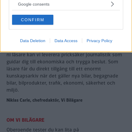
not limited to your visit or usage behaviour. You may click to
Google consents
grant or deny consent to Google and its third-party tags to
use your data for below specified purposes in below Google
CONFIRM
consent section.
Vi Bilägare har en unika ställning bland svenska
motortidningar. Genom att köra och äga och nyttja
Data Deletion
Data Access
Privacy Policy
bilen, samt allt som hör därtill på samma sätt som
ni läsare kan vi leverera pricksäker journalistik som
guidar dig till ekonomiska och trygga beslut. Som
läsare får du direkt tillgång till ett enormt
kunskapsarkiv när det gäller nya bilar, begagnade
bilar, bilprodukter, trafik, ekonomi, säkerhet och
miljö.
Niklas Carle, chefredaktör, Vi Bilägare
Oberoende tester du kan lita på