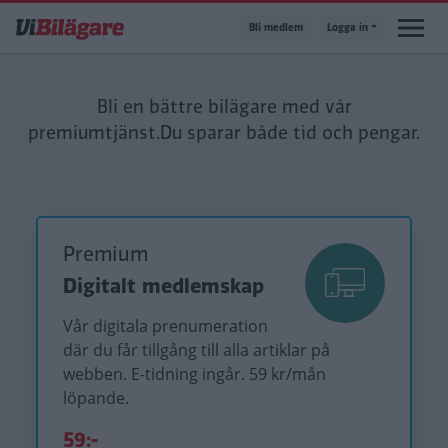
Hoppa
Bli medlem
Logga in
till
huvudinnehåll
Bli en bättre bilägare med vår
premiumtjänst.
Du sparar både tid och pengar.
Premium
Digitalt medlemskap
Vår digitala prenumeration
där du får tillgång till alla artiklar på
webben. E-tidning ingår. 59 kr/mån
löpande.
59:-