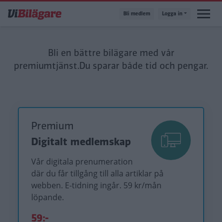
Hoppa
Bli medlem
Logga in
till
huvudinnehåll
Bli en bättre bilägare med vår
premiumtjänst.
Du sparar både tid och pengar.
Premium
Digitalt medlemskap
Vår digitala prenumeration
där du får tillgång till alla artiklar på
webben. E-tidning ingår. 59 kr/mån
löpande.
59:-