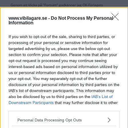
Genom att klicka på "Fortsätt" godkänner jag
OK-Förlagets
prenumerationsvillkor
och bekräftar att jag tagit del av
OK-Förlagets
integritetspolicy
.
www.vibilagare.se -
Do Not Process My Personal
Information
If you wish to opt-out of the sale, sharing to third parties, or
processing of your personal or sensitive information for
Är du redan prenumerant på vår papperstidning?
targeted advertising by us, please use the below opt-out
Aktivera din digitala prenumeration utan kostnad här.
section to confirm your selection. Please note that after your
opt-out request is processed you may continue seeing
interest-based ads based on personal information utilized by
us or personal information disclosed to third parties prior to
your opt-out. You may separately opt-out of the further
disclosure of your personal information by third parties on the
IAB’s list of downstream participants. This information may
also be disclosed by us to third parties on the
IAB’s List of
Downstream Participants
that may further disclose it to other
third parties.
Please note that this website/app uses one or more Google
Personal Data Processing Opt Outs
services and may gather and store information including but