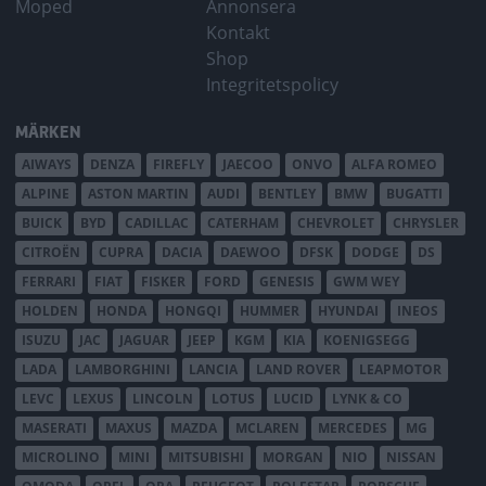
Moped
Annonsera
Kontakt
Shop
Integritetspolicy
MÄRKEN
AIWAYS
DENZA
FIREFLY
JAECOO
ONVO
ALFA ROMEO
ALPINE
ASTON MARTIN
AUDI
BENTLEY
BMW
BUGATTI
BUICK
BYD
CADILLAC
CATERHAM
CHEVROLET
CHRYSLER
CITROËN
CUPRA
DACIA
DAEWOO
DFSK
DODGE
DS
FERRARI
FIAT
FISKER
FORD
GENESIS
GWM WEY
HOLDEN
HONDA
HONGQI
HUMMER
HYUNDAI
INEOS
ISUZU
JAC
JAGUAR
JEEP
KGM
KIA
KOENIGSEGG
LADA
LAMBORGHINI
LANCIA
LAND ROVER
LEAPMOTOR
LEVC
LEXUS
LINCOLN
LOTUS
LUCID
LYNK & CO
MASERATI
MAXUS
MAZDA
MCLAREN
MERCEDES
MG
MICROLINO
MINI
MITSUBISHI
MORGAN
NIO
NISSAN