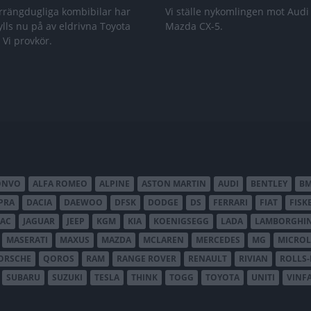
rrängdugliga kombibilar har
Vi ställe nykomlingen mot Audi
lls nu på av eldrivna Toyota
Mazda CX-5.
 Vi provkör.
ONVO
ALFA ROMEO
ALPINE
ASTON MARTIN
AUDI
BENTLEY
B
PRA
DACIA
DAEWOO
DFSK
DODGE
DS
FERRARI
FIAT
FISK
JAC
JAGUAR
JEEP
KGM
KIA
KOENIGSEGG
LADA
LAMBORGHIN
MASERATI
MAXUS
MAZDA
MCLAREN
MERCEDES
MG
MICROL
ORSCHE
QOROS
RAM
RANGE ROVER
RENAULT
RIVIAN
ROLLS
SUBARU
SUZUKI
TESLA
THINK
TOGG
TOYOTA
UNITI
VINF