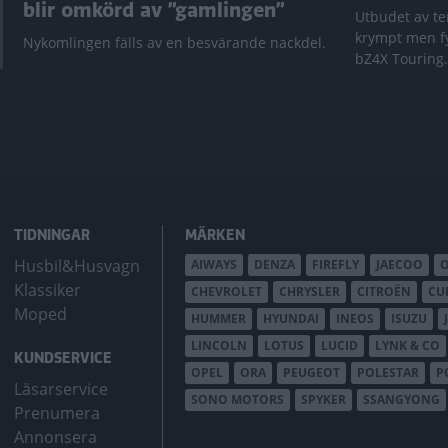
blir omkörd av ”gamlingen”
Utbudet av te
krympt men fy
Nykomlingen fälls av en besvärande nackdel.
bZ4X Touring.
TIDNINGAR
MÄRKEN
Husbil&Husvagn
AIWAYS
DENZA
FIREFLY
JAECOO
Klassiker
CHEVROLET
CHRYSLER
CITROËN
CU
Moped
HUMMER
HYUNDAI
INEOS
ISUZU
LINCOLN
LOTUS
LUCID
LYNK & CO
KUNDSERVICE
OPEL
ORA
PEUGEOT
POLESTAR
P
Läsarservice
SONO MOTORS
SPYKER
SSANGYONG
Prenumera
Annonsera