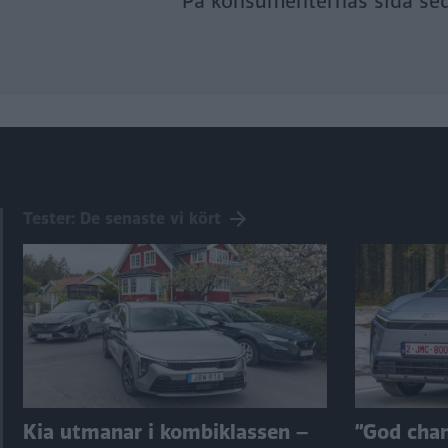
På konsumenternas sida se
Tester: De senaste vi kört
Kia utmanar i kombiklassen –
”God chans