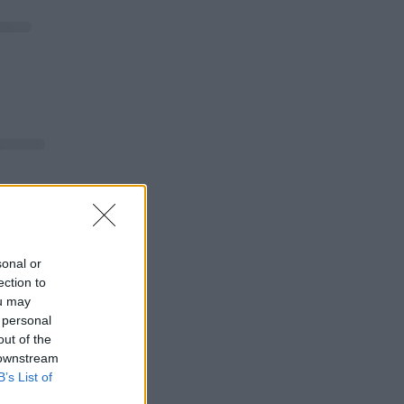
sonal or
ection to
ou may
 personal
out of the
 downstream
B’s List of