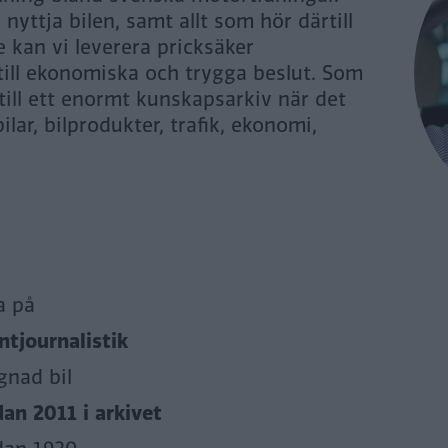
yttja bilen, samt allt som hör därtill
 kan vi leverera pricksäker
 till ekonomiska och trygga beslut. Som
 till ett enormt kunskapsarkiv när det
ilar, bilprodukter, trafik, ekonomi,
a på
tjournalistik
gnad bil
dan 2011 i arkivet