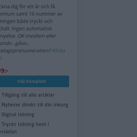
ckna dig för ett år och få
emium samt 16 nummer av
dningen både tryckt och
gitalt. Ingen automatisk
rnyelse.
OK-medlem eller
lands-, gåvo-,
retagsprenumeration?
Klicka
r.
9:-
Välj Komplett
Tillgång till alla artiklar
Nyheter direkt till din inkorg
Digital tidning
Tryckt tidning hem i
evlådan