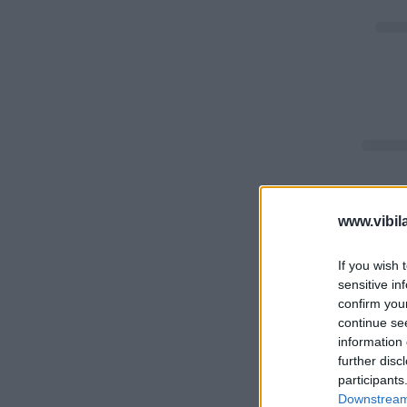
www.vibil
If you wish 
sensitive in
confirm you
continue se
information 
further disc
participants
Downstream 