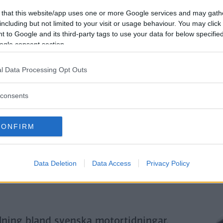
Genom att klicka på "Fortsätt" godkänner jag
OK-Förlagets
prenumerationsvillko
 that this website/app uses one or more Google services and may gath
och bekräftar att jag tagit del av
OK-Förlagets
integritetspolicy
.
including but not limited to your visit or usage behaviour. You may click 
 to Google and its third-party tags to use your data for below specifi
ogle consent section.
Är du redan prenumerant på vår papperstidning?
l Data Processing Opt Outs
Aktivera din digitala prenumeration utan kostnad här.
consents
CONFIRM
Data Deletion
Data Access
Privacy Policy
llning bland svenska motortidningar.