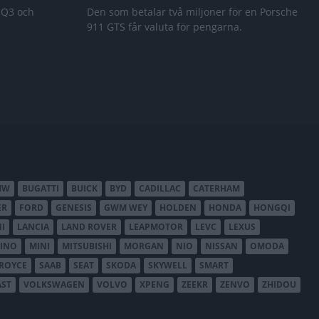
 Q3 och
Den som betalar två miljoner för en Porsche
911 GTS får valuta för pengarna.
MW
BUGATTI
BUICK
BYD
CADILLAC
CATERHAM
ER
FORD
GENESIS
GWM WEY
HOLDEN
HONDA
HONGQI
I
LANCIA
LAND ROVER
LEAPMOTOR
LEVC
LEXUS
INO
MINI
MITSUBISHI
MORGAN
NIO
NISSAN
OMODA
-ROYCE
SAAB
SEAT
SKODA
SKYWELL
SMART
AST
VOLKSWAGEN
VOLVO
XPENG
ZEEKR
ZENVO
ZHIDOU