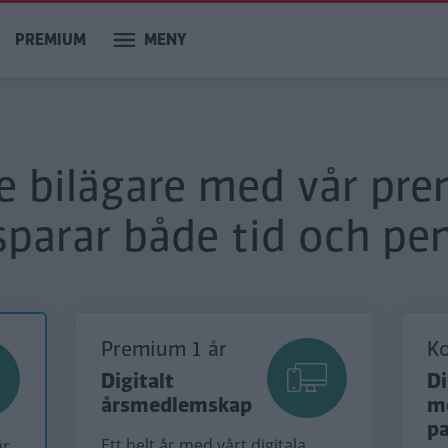
PREMIUM
MENY
re bilägare med vår pr
sparar både tid och pen
Premium 1 år
K
Digitalt
Di
årsmedlemskap
m
p
Ett helt år med vårt digitala
är