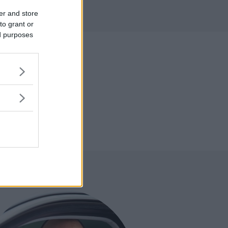
r
er and store
to grant or
ed purposes