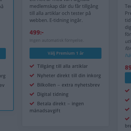
medlemskap där du får tillgång
Te
på
till alla artiklar och tester på
Pr
webben. E-tidning ingår.
ti
di
499:-
fö
Ingen automatisk förnyelse.
ut
fö
Välj Premium 1 år
hä
Tillgång till alla artiklar
89
Nyheter direkt till din inkorg
org
Bilkollen – extra nyhetsbrev
rev
Digital tidning
Betala direkt – ingen
månadsavgift
br