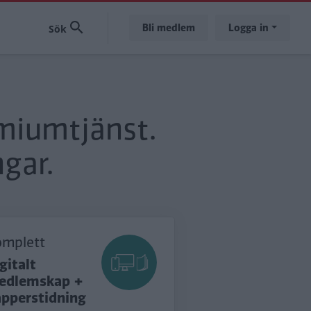
Bli medlem
Logga in
emiumtjänst.
gar.
omplett
gitalt
edlemskap +
apperstidning