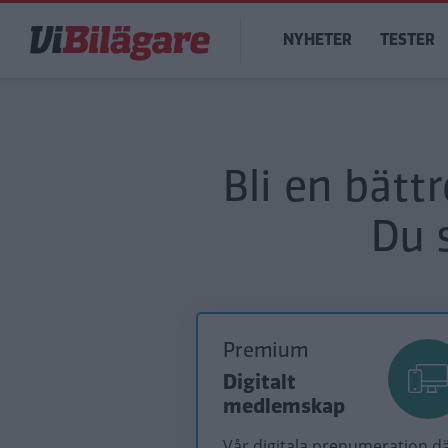
Hoppa
Main
till
NYHETER
TESTER
navigation
huvudinnehåll
Bli en bätt
Du 
Premium
Digitalt
medlemskap
Vår digitala prenumeration d