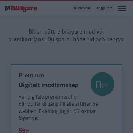
Hoppa
Bli medlem
Logga in
till
huvudinnehåll
Bli en bättre bilägare med vår
premiumtjänst.
Du sparar både tid och pengar.
Premium
Digitalt medlemskap
Vår digitala prenumeration
där du får tillgång till alla artiklar på
webben. E-tidning ingår. 59 kr/mån
löpande.
59:-