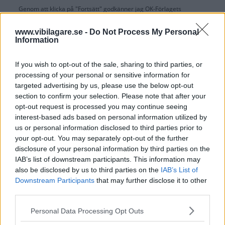
Genom att klicka på "Fortsätt" godkänner jag
OK-Förlagets
prenumerationsvillkor
och bekräftar att jag tagit del av
OK-Förlagets
integritetspolicy
.
www.vibilagare.se -
Do Not Process My Personal
Information
If you wish to opt-out of the sale, sharing to third parties, or
processing of your personal or sensitive information for
Är du redan prenumerant på vår papperstidning?
targeted advertising by us, please use the below opt-out
Aktivera din digitala prenumeration utan kostnad här.
section to confirm your selection. Please note that after your
opt-out request is processed you may continue seeing
interest-based ads based on personal information utilized by
us or personal information disclosed to third parties prior to
your opt-out. You may separately opt-out of the further
disclosure of your personal information by third parties on the
IAB’s list of downstream participants. This information may
also be disclosed by us to third parties on the
IAB’s List of
Downstream Participants
that may further disclose it to other
third parties.
Please note that this website/app uses one or more Google
Personal Data Processing Opt Outs
services and may gather and store information including but