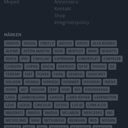
Moped
Annonsera
Kontakt
Shop
Integritetspolicy
MÄRKEN
AIWAYS
DENZA
FIREFLY
JAECOO
ONVO
ALFA ROMEO
ALPINE
ASTON MARTIN
AUDI
BENTLEY
BMW
BUGATTI
BUICK
BYD
CADILLAC
CATERHAM
CHEVROLET
CHRYSLER
CITROËN
CUPRA
DACIA
DAEWOO
DFSK
DODGE
DS
FERRARI
FIAT
FISKER
FORD
GENESIS
GWM WEY
HOLDEN
HONDA
HONGQI
HUMMER
HYUNDAI
INEOS
ISUZU
JAC
JAGUAR
JEEP
KGM
KIA
KOENIGSEGG
LADA
LAMBORGHINI
LANCIA
LAND ROVER
LEAPMOTOR
LEVC
LEXUS
LINCOLN
LOTUS
LUCID
LYNK & CO
MASERATI
MAXUS
MAZDA
MCLAREN
MERCEDES
MG
MICROLINO
MINI
MITSUBISHI
MORGAN
NIO
NISSAN