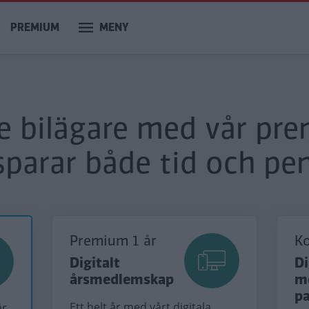
PREMIUM
MENY
re bilägare med vår pr
sparar både tid och pen
Premium 1 år
K
Digitalt
Di
årsmedlemskap
m
p
Ett helt år med vårt digitala
är