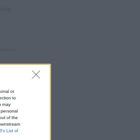
sonal or
ection to
ou may
 personal
out of the
 downstream
B’s List of