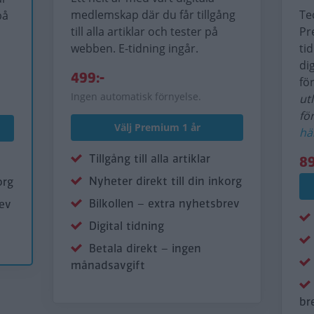
medlemskap där du får tillgång
Te
på
till alla artiklar och tester på
Pr
webben. E-tidning ingår.
ti
di
499:-
fö
Ingen automatisk förnyelse.
ut
fö
Välj Premium 1 år
hä
Tillgång till alla artiklar
89
Nyheter direkt till din inkorg
org
Bilkollen – extra nyhetsbrev
rev
Digital tidning
Betala direkt – ingen
månadsavgift
br