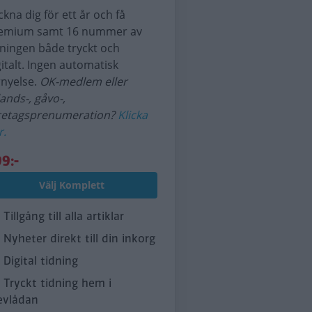
ckna dig för ett år och få
emium samt 16 nummer av
dningen både tryckt och
gitalt. Ingen automatisk
rnyelse.
OK-medlem eller
lands-, gåvo-,
retagsprenumeration?
Klicka
r.
9:-
Välj Komplett
Tillgång till alla artiklar
Nyheter direkt till din inkorg
Digital tidning
Tryckt tidning hem i
evlådan