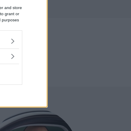
r
er and store
to grant or
ed purposes