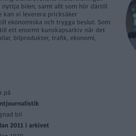
yttja bilen, samt allt som hör därtill
 kan vi leverera pricksäker
 till ekonomiska och trygga beslut. Som
 till ett enormt kunskapsarkiv när det
ilar, bilprodukter, trafik, ekonomi,
a på
tjournalistik
gnad bil
dan 2011 i arkivet