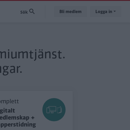
Bli medlem
Logga in
emiumtjänst.
gar.
omplett
gitalt
edlemskap +
apperstidning