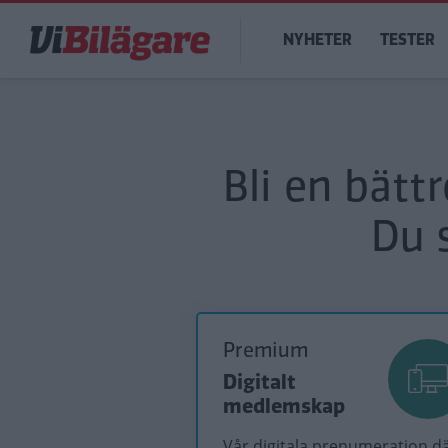
Hoppa
Main
till
NYHETER
TESTER
navigation
huvudinnehåll
Bli en bätt
Du 
Premium
Digitalt
medlemskap
Vår digitala prenumeration d