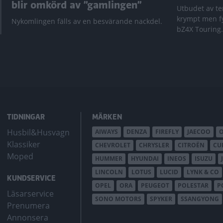
blir omkörd av ”gamlingen”
Utbudet av te
krympt men fy
Nykomlingen fälls av en besvärande nackdel.
bZ4X Touring.
TIDNINGAR
MÄRKEN
Husbil&Husvagn
AIWAYS
DENZA
FIREFLY
JAECOO
Klassiker
CHEVROLET
CHRYSLER
CITROËN
CU
Moped
HUMMER
HYUNDAI
INEOS
ISUZU
LINCOLN
LOTUS
LUCID
LYNK & CO
KUNDSERVICE
OPEL
ORA
PEUGEOT
POLESTAR
P
Läsarservice
SONO MOTORS
SPYKER
SSANGYONG
Prenumera
Annonsera