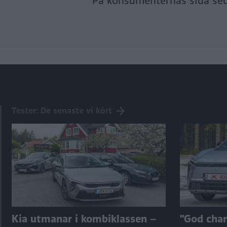
På konsumenternas sida se
Tester: De senaste vi kört
Kia utmanar i kombiklassen –
”God chans