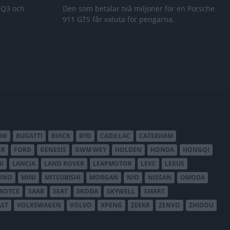
 Q3 och
Den som betalar två miljoner för en Porsche
911 GTS får valuta för pengarna.
MW
BUGATTI
BUICK
BYD
CADILLAC
CATERHAM
ER
FORD
GENESIS
GWM WEY
HOLDEN
HONDA
HONGQI
I
LANCIA
LAND ROVER
LEAPMOTOR
LEVC
LEXUS
INO
MINI
MITSUBISHI
MORGAN
NIO
NISSAN
OMODA
-ROYCE
SAAB
SEAT
SKODA
SKYWELL
SMART
AST
VOLKSWAGEN
VOLVO
XPENG
ZEEKR
ZENVO
ZHIDOU