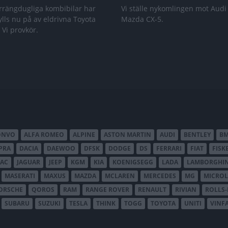
rrängdugliga kombibilar har
Vi ställe nykomlingen mot Audi
lls nu på av eldrivna Toyota
Mazda CX-5.
 Vi provkör.
ONVO
ALFA ROMEO
ALPINE
ASTON MARTIN
AUDI
BENTLEY
B
PRA
DACIA
DAEWOO
DFSK
DODGE
DS
FERRARI
FIAT
FISK
JAC
JAGUAR
JEEP
KGM
KIA
KOENIGSEGG
LADA
LAMBORGHIN
MASERATI
MAXUS
MAZDA
MCLAREN
MERCEDES
MG
MICROL
ORSCHE
QOROS
RAM
RANGE ROVER
RENAULT
RIVIAN
ROLLS
SUBARU
SUZUKI
TESLA
THINK
TOGG
TOYOTA
UNITI
VINF