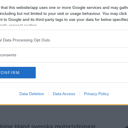
Genom att klicka på "Fortsätt" godkänner jag
OK-Förlagets
prenumerationsvillko
 that this website/app uses one or more Google services and may gath
och bekräftar att jag tagit del av
OK-Förlagets
integritetspolicy
.
including but not limited to your visit or usage behaviour. You may click 
 to Google and its third-party tags to use your data for below specifi
ogle consent section.
Är du redan prenumerant på vår papperstidning?
l Data Processing Opt Outs
Aktivera din digitala prenumeration utan kostnad här.
consents
CONFIRM
Data Deletion
Data Access
Privacy Policy
llning bland svenska motortidningar.