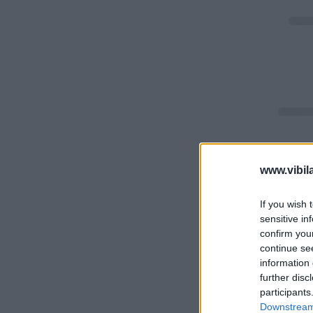
www.vibil
If you wish 
sensitive in
confirm you
continue se
information 
further disc
participants
Downstream 