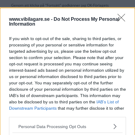
Genom att klicka på "Fortsätt" godkänner jag
OK-Förlagets
prenumerationsvillkor
och bekräftar att jag tagit del av
OK-Förlagets
integritetspolicy
.
www.vibilagare.se -
Do Not Process My Personal
Information
If you wish to opt-out of the sale, sharing to third parties, or
processing of your personal or sensitive information for
Är du redan prenumerant på vår papperstidning?
targeted advertising by us, please use the below opt-out
Aktivera din digitala prenumeration utan kostnad här.
section to confirm your selection. Please note that after your
opt-out request is processed you may continue seeing
interest-based ads based on personal information utilized by
us or personal information disclosed to third parties prior to
your opt-out. You may separately opt-out of the further
disclosure of your personal information by third parties on the
IAB’s list of downstream participants. This information may
also be disclosed by us to third parties on the
IAB’s List of
Downstream Participants
that may further disclose it to other
third parties.
Please note that this website/app uses one or more Google
Personal Data Processing Opt Outs
services and may gather and store information including but