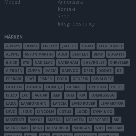
Moped
Annonsera
Kontakt
Shop
Integritetspolicy
MÄRKEN
AIWAYS
DENZA
FIREFLY
JAECOO
ONVO
ALFA ROMEO
ALPINE
ASTON MARTIN
AUDI
BENTLEY
BMW
BUGATTI
BUICK
BYD
CADILLAC
CATERHAM
CHEVROLET
CHRYSLER
CITROËN
CUPRA
DACIA
DAEWOO
DFSK
DODGE
DS
FERRARI
FIAT
FISKER
FORD
GENESIS
GWM WEY
HOLDEN
HONDA
HONGQI
HUMMER
HYUNDAI
INEOS
ISUZU
JAC
JAGUAR
JEEP
KGM
KIA
KOENIGSEGG
LADA
LAMBORGHINI
LANCIA
LAND ROVER
LEAPMOTOR
LEVC
LEXUS
LINCOLN
LOTUS
LUCID
LYNK & CO
MASERATI
MAXUS
MAZDA
MCLAREN
MERCEDES
MG
MICROLINO
MINI
MITSUBISHI
MORGAN
NIO
NISSAN