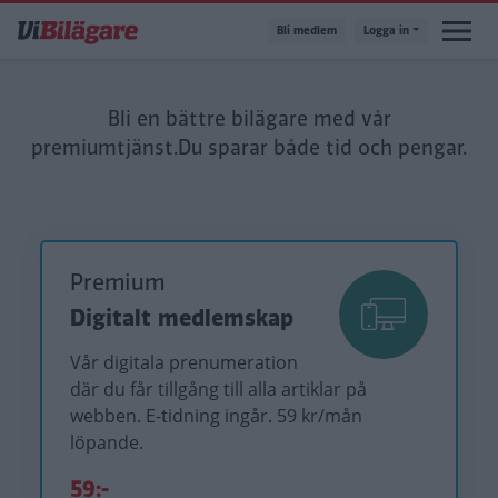
Hoppa
Bli medlem
Logga in
till
huvudinnehåll
Bli en bättre bilägare med vår
premiumtjänst.
Du sparar både tid och pengar.
Premium
Digitalt medlemskap
Vår digitala prenumeration
där du får tillgång till alla artiklar på
webben. E-tidning ingår. 59 kr/mån
löpande.
59:-