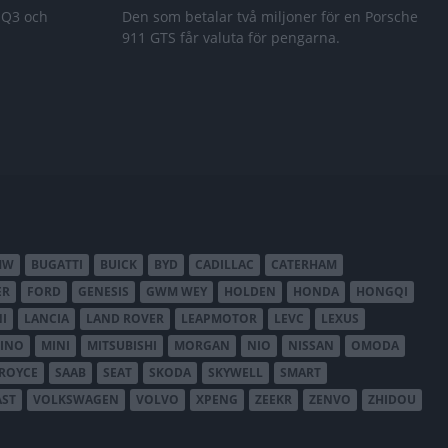
 Q3 och
Den som betalar två miljoner för en Porsche
911 GTS får valuta för pengarna.
MW
BUGATTI
BUICK
BYD
CADILLAC
CATERHAM
ER
FORD
GENESIS
GWM WEY
HOLDEN
HONDA
HONGQI
I
LANCIA
LAND ROVER
LEAPMOTOR
LEVC
LEXUS
INO
MINI
MITSUBISHI
MORGAN
NIO
NISSAN
OMODA
-ROYCE
SAAB
SEAT
SKODA
SKYWELL
SMART
AST
VOLKSWAGEN
VOLVO
XPENG
ZEEKR
ZENVO
ZHIDOU