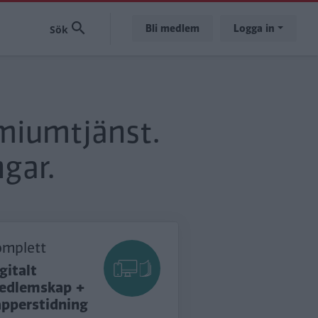
Bli medlem
Logga in
emiumtjänst.
gar.
omplett
gitalt
edlemskap +
apperstidning