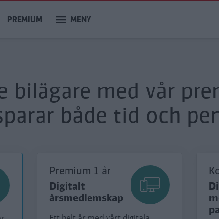
PREMIUM
MENY
re bilägare med vår pr
sparar både tid och pen
Premium 1 år
K
Digitalt
Di
årsmedlemskap
m
p
Ett helt år med vårt digitala
är