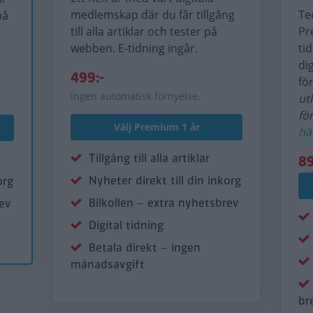
medlemskap där du får tillgång
Te
på
till alla artiklar och tester på
Pr
webben. E-tidning ingår.
ti
di
499:-
fö
Ingen automatisk förnyelse.
ut
fö
Välj Premium 1 år
hä
Tillgång till alla artiklar
89
Nyheter direkt till din inkorg
org
Bilkollen – extra nyhetsbrev
rev
Digital tidning
Betala direkt – ingen
månadsavgift
br