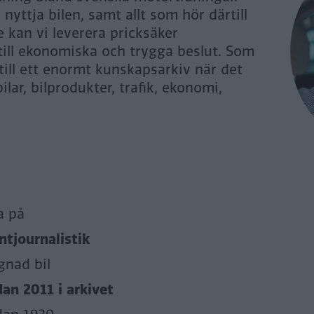
yttja bilen, samt allt som hör därtill
 kan vi leverera pricksäker
 till ekonomiska och trygga beslut. Som
 till ett enormt kunskapsarkiv när det
ilar, bilprodukter, trafik, ekonomi,
a på
tjournalistik
gnad bil
dan 2011 i arkivet