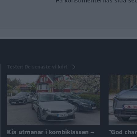
På konsumenternas sida se
Tester: De senaste vi kört
Kia utmanar i kombiklassen –
”God chans