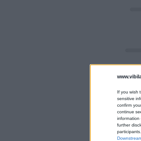
www.vibil
If you wish 
sensitive in
confirm you
continue se
information 
further disc
participants
Downstream 