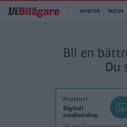
Hoppa
Main
till
NYHETER
TESTER
navigation
huvudinnehåll
Bli en bätt
Du 
Premium
Digitalt
medlemskap
Vår digitala prenumeration d