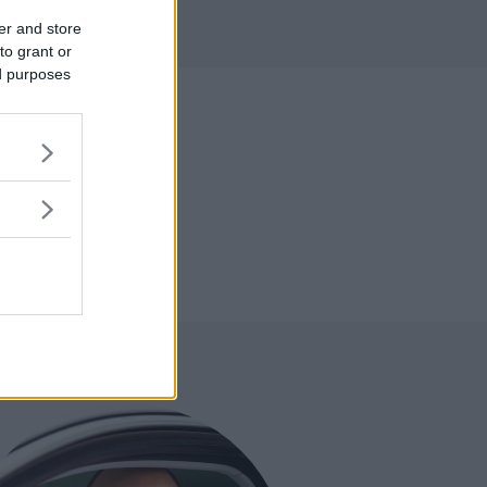
r
er and store
to grant or
ed purposes