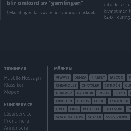
blir omkörd av ”gamlingen”
Utbudet av te
krympt men fy
Nykomlingen fälls av en besvärande nackdel.
bZ4X Touring.
TIDNINGAR
MÄRKEN
Husbil&Husvagn
AIWAYS
DENZA
FIREFLY
JAECOO
Klassiker
CHEVROLET
CHRYSLER
CITROËN
CU
Moped
HUMMER
HYUNDAI
INEOS
ISUZU
LINCOLN
LOTUS
LUCID
LYNK & CO
KUNDSERVICE
OPEL
ORA
PEUGEOT
POLESTAR
P
Läsarservice
SONO MOTORS
SPYKER
SSANGYONG
Prenumera
Annonsera