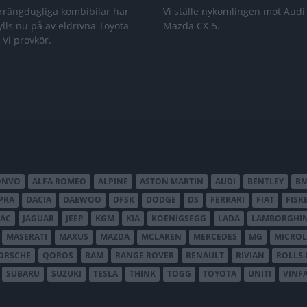
rrängdugliga kombibilar har
Vi ställe nykomlingen mot Audi
lls nu på av eldrivna Toyota
Mazda CX-5.
 Vi provkör.
ONVO
ALFA ROMEO
ALPINE
ASTON MARTIN
AUDI
BENTLEY
B
PRA
DACIA
DAEWOO
DFSK
DODGE
DS
FERRARI
FIAT
FISK
JAC
JAGUAR
JEEP
KGM
KIA
KOENIGSEGG
LADA
LAMBORGHIN
MASERATI
MAXUS
MAZDA
MCLAREN
MERCEDES
MG
MICROL
ORSCHE
QOROS
RAM
RANGE ROVER
RENAULT
RIVIAN
ROLLS
SUBARU
SUZUKI
TESLA
THINK
TOGG
TOYOTA
UNITI
VINF