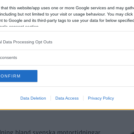
Genom att klicka på "Fortsätt" godkänner jag
OK-Förlagets
prenumerationsvillko
 that this website/app uses one or more Google services and may gath
och bekräftar att jag tagit del av
OK-Förlagets
integritetspolicy
.
including but not limited to your visit or usage behaviour. You may click 
 to Google and its third-party tags to use your data for below specifi
ogle consent section.
Är du redan prenumerant på vår papperstidning?
l Data Processing Opt Outs
Aktivera din digitala prenumeration utan kostnad här.
consents
CONFIRM
Data Deletion
Data Access
Privacy Policy
llning bland svenska motortidningar.