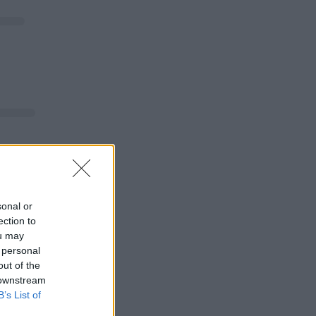
sonal or
ection to
ou may
 personal
out of the
 downstream
B’s List of