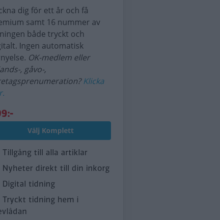
ckna dig för ett år och få
emium samt 16 nummer av
dningen både tryckt och
gitalt. Ingen automatisk
rnyelse.
OK-medlem eller
lands-, gåvo-,
retagsprenumeration?
Klicka
r.
9:-
Välj Komplett
Tillgång till alla artiklar
Nyheter direkt till din inkorg
Digital tidning
Tryckt tidning hem i
evlådan