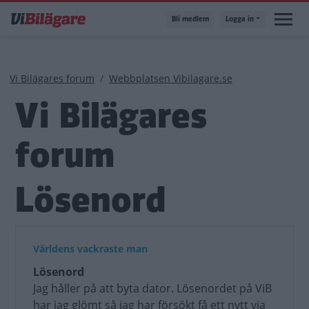
Hoppa
Bli medlem
Logga in
till
huvudinnehåll
Länkstig
Vi Bilägares forum
Webbplatsen Vibilagare.se
Vi Bilägares
forum
Lösenord
Världens vackraste man
Lösenord
Jag håller på att byta dator. Lösenordet på ViB
har jag glömt så jag har försökt få ett nytt via