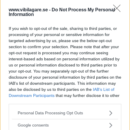
www.vibilagare.se -
Do Not Process My Personal
Information
If you wish to opt-out of the sale, sharing to third parties, or
processing of your personal or sensitive information for
targeted advertising by us, please use the below opt-out
section to confirm your selection. Please note that after your
opt-out request is processed you may continue seeing
interest-based ads based on personal information utilized by
Tester: De senaste vi kört
us or personal information disclosed to third parties prior to
your opt-out. You may separately opt-out of the further
disclosure of your personal information by third parties on the
IAB’s list of downstream participants. This information may
also be disclosed by us to third parties on the
IAB’s List of
Downstream Participants
that may further disclose it to other
third parties.
Please note that this website/app uses one or more Google
Personal Data Processing Opt Outs
services and may gather and store information including but
not limited to your visit or usage behaviour. You may click to
Google consents
grant or deny consent to Google and its third-party tags to