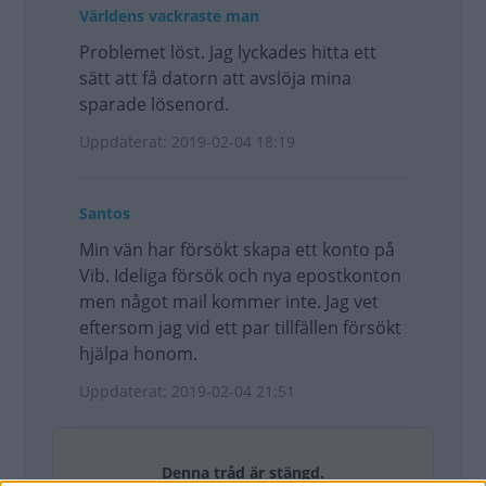
Världens vackraste man
Problemet löst. Jag lyckades hitta ett
sätt att få datorn att avslöja mina
sparade lösenord.
Uppdaterat: 2019-02-04 18:19
Santos
Min vän har försökt skapa ett konto på
Vib. Ideliga försök och nya epostkonton
men något mail kommer inte. Jag vet
eftersom jag vid ett par tillfällen försökt
hjälpa honom.
Uppdaterat: 2019-02-04 21:51
Denna tråd är stängd.