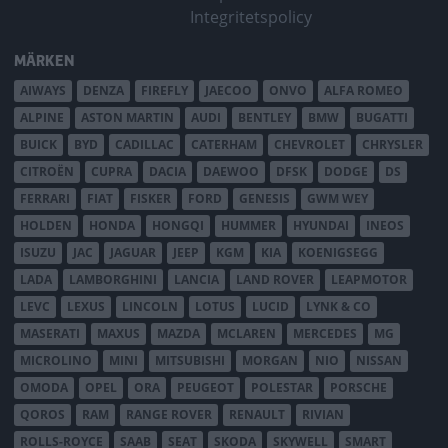
Integritetspolicy
MÄRKEN
AIWAYS
DENZA
FIREFLY
JAECOO
ONVO
ALFA ROMEO
ALPINE
ASTON MARTIN
AUDI
BENTLEY
BMW
BUGATTI
BUICK
BYD
CADILLAC
CATERHAM
CHEVROLET
CHRYSLER
CITROËN
CUPRA
DACIA
DAEWOO
DFSK
DODGE
DS
FERRARI
FIAT
FISKER
FORD
GENESIS
GWM WEY
HOLDEN
HONDA
HONGQI
HUMMER
HYUNDAI
INEOS
ISUZU
JAC
JAGUAR
JEEP
KGM
KIA
KOENIGSEGG
LADA
LAMBORGHINI
LANCIA
LAND ROVER
LEAPMOTOR
LEVC
LEXUS
LINCOLN
LOTUS
LUCID
LYNK & CO
MASERATI
MAXUS
MAZDA
MCLAREN
MERCEDES
MG
MICROLINO
MINI
MITSUBISHI
MORGAN
NIO
NISSAN
OMODA
OPEL
ORA
PEUGEOT
POLESTAR
PORSCHE
QOROS
RAM
RANGE ROVER
RENAULT
RIVIAN
ROLLS-ROYCE
SAAB
SEAT
SKODA
SKYWELL
SMART