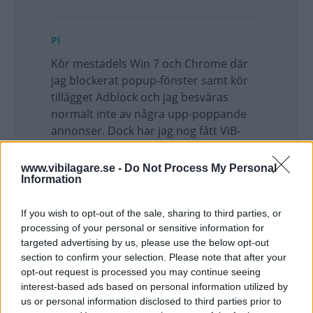
Pi
Kör mestadels Win 7 och Chrome där
jag blockerat popup-fönster samt kör
tillägget Adblock och jag besväras
normalt inte av några upp-poppande
annonser. Dock har jag nog fått ViB-
reklamen vid nåt tillfälle men jag
kommer inte ihåg om det var på min
www.vibilagare.se -
Do Not Process My Personal
Information
vanliga PC eller nån av jobb-burkarna -
men det är hursomhelst inget frekvent
förekommande.
If you wish to opt-out of the sale, sharing to third parties, or
processing of your personal or sensitive information for
Uppdaterat: 2014-10-28 07:56
targeted advertising by us, please use the below opt-out
section to confirm your selection. Please note that after your
opt-out request is processed you may continue seeing
Andreas Jennersjö
interest-based ads based on personal information utilized by
us or personal information disclosed to third parties prior to
Håller med Hackenbush, dåliga pop ups