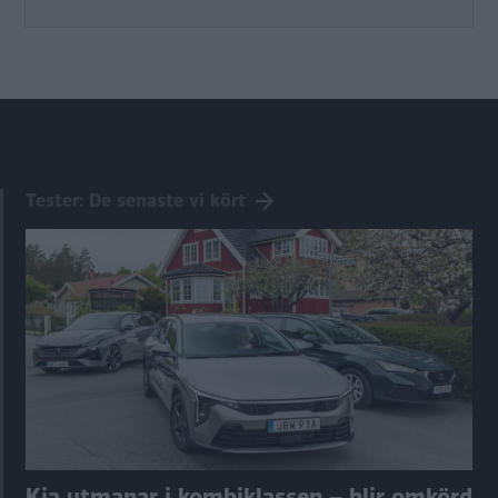
Tester: De senaste vi kört
Kia utmanar i kombiklassen – blir omkörd