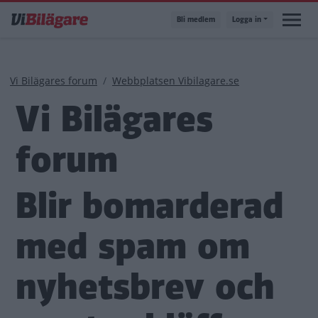
Hoppa
Bli medlem
Logga in
till
huvudinnehåll
Länkstig
Vi Bilägares forum
Webbplatsen Vibilagare.se
Vi Bilägares
forum
Blir bomarderad
med spam om
nyhetsbrev och