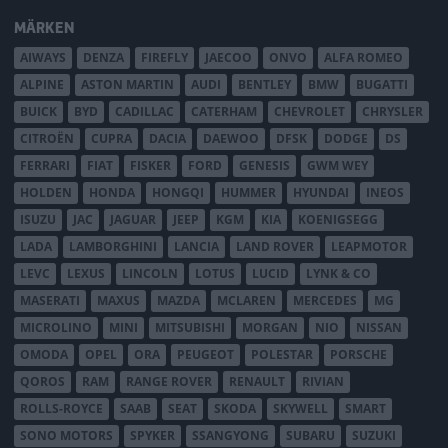
MÄRKEN
AIWAYS
DENZA
FIREFLY
JAECOO
ONVO
ALFA ROMEO
ALPINE
ASTON MARTIN
AUDI
BENTLEY
BMW
BUGATTI
BUICK
BYD
CADILLAC
CATERHAM
CHEVROLET
CHRYSLER
CITROËN
CUPRA
DACIA
DAEWOO
DFSK
DODGE
DS
FERRARI
FIAT
FISKER
FORD
GENESIS
GWM WEY
HOLDEN
HONDA
HONGQI
HUMMER
HYUNDAI
INEOS
ISUZU
JAC
JAGUAR
JEEP
KGM
KIA
KOENIGSEGG
LADA
LAMBORGHINI
LANCIA
LAND ROVER
LEAPMOTOR
LEVC
LEXUS
LINCOLN
LOTUS
LUCID
LYNK & CO
MASERATI
MAXUS
MAZDA
MCLAREN
MERCEDES
MG
MICROLINO
MINI
MITSUBISHI
MORGAN
NIO
NISSAN
OMODA
OPEL
ORA
PEUGEOT
POLESTAR
PORSCHE
QOROS
RAM
RANGE ROVER
RENAULT
RIVIAN
ROLLS-ROYCE
SAAB
SEAT
SKODA
SKYWELL
SMART
SONO MOTORS
SPYKER
SSANGYONG
SUBARU
SUZUKI