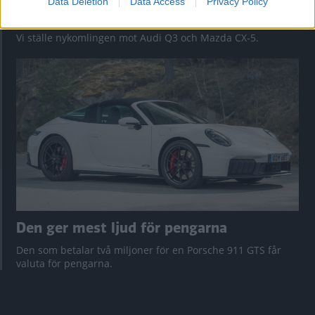
Data Deletion
Data Access
Privacy Policy
Så står sig nya Toyota RAV4
Vi ställe nykomlingen mot Audi Q3 och Mazda CX-5.
Den ger mest ljud för pengarna
Den som betalar två miljoner för en Porsche 911 GTS får
valuta för pengarna.