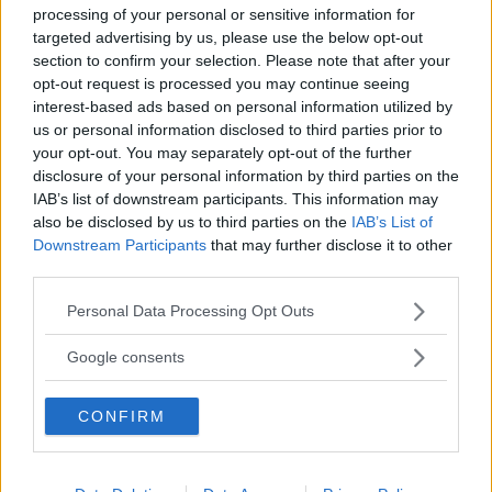
processing of your personal or sensitive information for
targeted advertising by us, please use the below opt-out
section to confirm your selection. Please note that after your
opt-out request is processed you may continue seeing
interest-based ads based on personal information utilized by
us or personal information disclosed to third parties prior to
your opt-out. You may separately opt-out of the further
”God chans att bli ny favorit”
disclosure of your personal information by third parties on the
Utbudet av terrängdugliga kombibilar har krympt men fylls
IAB’s list of downstream participants. This information may
nu på av eldrivna Toyota bZ4X Touring. Vi provkör.
also be disclosed by us to third parties on the
IAB’s List of
Downstream Participants
that may further disclose it to other
third parties.
Please note that this website/app uses one or more Google
Personal Data Processing Opt Outs
services and may gather and store information including but
not limited to your visit or usage behaviour. You may click to
Google consents
grant or deny consent to Google and its third-party tags to
use your data for below specified purposes in below Google
CONFIRM
consent section.