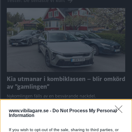
Tester: De senaste vi kört
Kia utmanar i kombiklassen – blir omkörd
av ”gamlingen”
Nykomlingen fälls av en besvärande nackdel.
www.vibilagare.se -
Do Not Process My Personal
Information
If you wish to opt-out of the sale, sharing to third parties, or