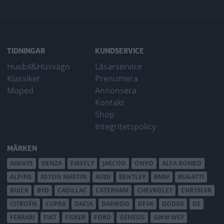
TIDNINGAR
KUNDSERVICE
Husbil&Husvagn
Läsarservice
Klassiker
Prenumera
Moped
Annonsera
Kontakt
Shop
Integritetspolicy
MÄRKEN
AIWAYS
DENZA
FIREFLY
JAECOO
ONVO
ALFA ROMEO
ALPINE
ASTON MARTIN
AUDI
BENTLEY
BMW
BUGATTI
BUICK
BYD
CADILLAC
CATERHAM
CHEVROLET
CHRYSLER
CITROËN
CUPRA
DACIA
DAEWOO
DFSK
DODGE
DS
FERRARI
FIAT
FISKER
FORD
GENESIS
GWM WEY