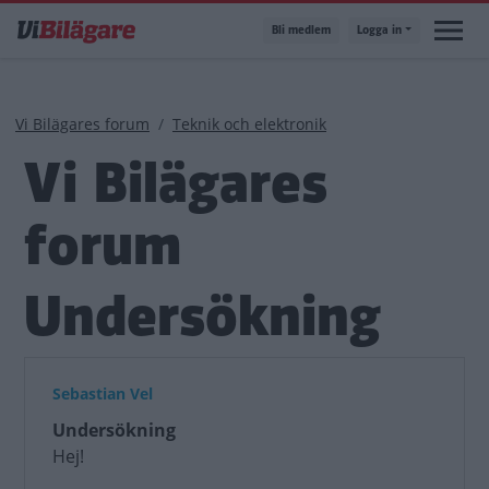
Hoppa
Bli medlem
Logga in
till
huvudinnehåll
Länkstig
Vi Bilägares forum
Teknik och elektronik
Vi Bilägares
forum
Undersökning
Sebastian Vel
Undersökning
Hej!