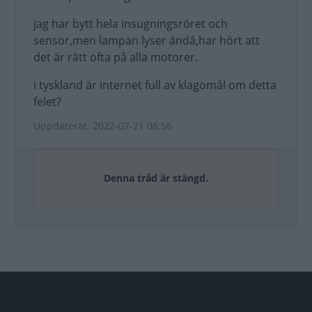
jag har bytt hela insugningsröret och
sensor,men lampan lyser ändå,har hört att
det är rätt ofta på alla motorer.
i tyskland är internet full av klagomål om detta
felet?
Uppdaterat: 2022-07-21 08:56
Denna tråd är stängd.