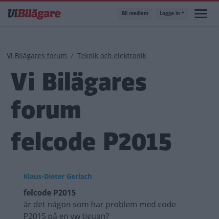
Hoppa
Bli medlem
Logga in
till
huvudinnehåll
Länkstig
Vi Bilägares forum
Teknik och elektronik
Vi Bilägares
forum
felcode P2015
Klaus-Dieter Gerlach
felcode P2015
är det någon som har problem med code
P2015 på en vw tiguan?