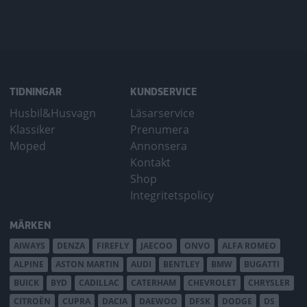
TIDNINGAR
KUNDSERVICE
Husbil&Husvagn
Läsarservice
Klassiker
Prenumera
Moped
Annonsera
Kontakt
Shop
Integritetspolicy
MÄRKEN
AIWAYS
DENZA
FIREFLY
JAECOO
ONVO
ALFA ROMEO
ALPINE
ASTON MARTIN
AUDI
BENTLEY
BMW
BUGATTI
BUICK
BYD
CADILLAC
CATERHAM
CHEVROLET
CHRYSLER
CITROËN
CUPRA
DACIA
DAEWOO
DFSK
DODGE
DS