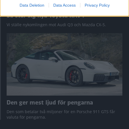
Data Deletion
Data Access
Privacy Policy
Så står sig nya Toyota RAV4
Vi ställe nykomlingen mot Audi Q3 och Mazda CX-5.
Den ger mest ljud för pengarna
Den som betalar två miljoner för en Porsche 911 GTS får
valuta för pengarna.