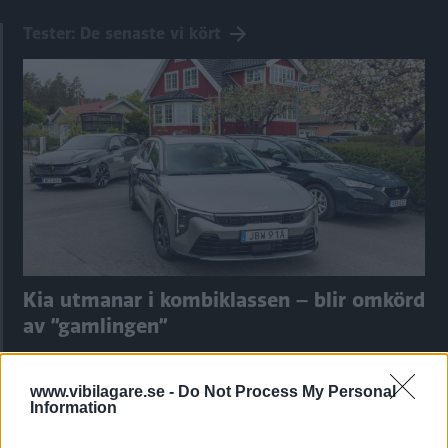
Tester: De senaste vi kört
Kia utmanar i kombiklassen – blir omkörd
av ”gamlingen”
Nykomlingen fälls av en besvärande nackdel.
www.vibilagare.se -
Do Not Process My Personal
Information