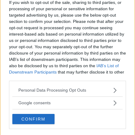
If you wish to opt-out of the sale, sharing to third parties, or
processing of your personal or sensitive information for
targeted advertising by us, please use the below opt-out
section to confirm your selection. Please note that after your
opt-out request is processed you may continue seeing
interest-based ads based on personal information utilized by
us or personal information disclosed to third parties prior to
your opt-out. You may separately opt-out of the further
”God chans att bli ny favorit”
disclosure of your personal information by third parties on the
IAB’s list of downstream participants. This information may
Utbudet av terrängdugliga kombibilar har krympt men fylls
also be disclosed by us to third parties on the
IAB’s List of
nu på av eldrivna Toyota bZ4X Touring. Vi provkör.
Downstream Participants
that may further disclose it to other
third parties.
Please note that this website/app uses one or more Google
Personal Data Processing Opt Outs
services and may gather and store information including but
not limited to your visit or usage behaviour. You may click to
Google consents
grant or deny consent to Google and its third-party tags to
use your data for below specified purposes in below Google
CONFIRM
consent section.