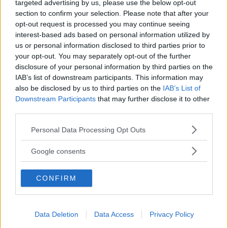
targeted advertising by us, please use the below opt-out
section to confirm your selection. Please note that after your
opt-out request is processed you may continue seeing
interest-based ads based on personal information utilized by
us or personal information disclosed to third parties prior to
your opt-out. You may separately opt-out of the further
disclosure of your personal information by third parties on the
IAB’s list of downstream participants. This information may
bejje
also be disclosed by us to third parties on the
IAB’s List of
Downstream Participants
that may further disclose it to other
För att glida iväg en aning från ämnet,
third parties.
men ändå stanna kvar vid laddare så
tänkte jag nämna att batterier till
Please note that this website/app uses one or more Google
Personal Data Processing Opt Outs
mororcyklar kan vara ett problem. Man
services and may gather and store information including but
not limited to your visit or usage behaviour. You may click to
kör dom ju inte på vintern, eller de
Google consents
grant or deny consent to Google and its third-party tags to
flesta gör det inte och batteriet drar ur
use your data for below specified purposes in below Google
under vintern om man inte
CONFIRM
consent section.
underhållsladdar det.
Men på min tunga MC så bytte jag nu
Data Deletion
Data Access
Privacy Policy
senast ut startbatteriet mot ett LiFePO