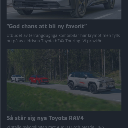
”God chans att bli ny favorit”
Utbudet av terrängdugliga kombibilar har krympt men fylls
nu på av eldrivna Toyota bZ4X Touring. Vi provkör.
Så står sig nya Toyota RAV4
Vi ställe nykomlingen mot Audi Q3 och Mazda CX-5.