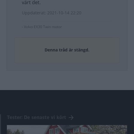
värt det.
Uppdaterat: 2021-10-14 22:20
- Volvo EX30 Twin motor
Denna tråd är stängd.
Tester: De senaste vi kört