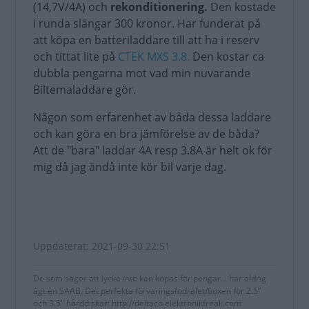
(14,7V/4A) och
rekonditionering.
Den kostade
i runda slängar 300 kronor. Har funderat på
att köpa en batteriladdare till att ha i reserv
och tittat lite på
CTEK MXS 3.8.
Den kostar ca
dubbla pengarna mot vad min nuvarande
Biltemaladdare gör.
Någon som erfarenhet av båda dessa laddare
och kan göra en bra jämförelse av de båda?
Att de "bara" laddar 4A resp 3.8A är helt ok för
mig då jag ändå inte kör bil varje dag.
Uppdaterat: 2021-09-30 22:51
De som säger att lycka inte kan köpas för pengar... har aldrig
ägt en SAAB. Det perfekta förvaringsfodralet/boxen för 2.5"
och 3.5" hårddiskar: http://deltaco.elektronikfreak.com