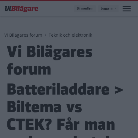
Hoppa
Bli medlem
Logga in
till
huvudinnehåll
Länkstig
Vi Bilägares forum
Teknik och elektronik
Vi Bilägares
forum
Batteriladdare >
Biltema vs
CTEK? Får man