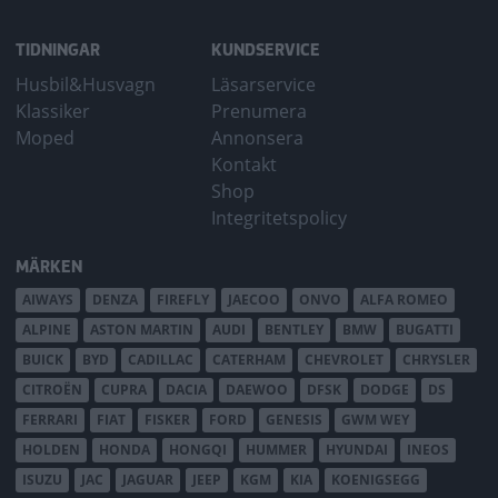
TIDNINGAR
KUNDSERVICE
Husbil&Husvagn
Läsarservice
Klassiker
Prenumera
Moped
Annonsera
Kontakt
Shop
Integritetspolicy
MÄRKEN
AIWAYS
DENZA
FIREFLY
JAECOO
ONVO
ALFA ROMEO
ALPINE
ASTON MARTIN
AUDI
BENTLEY
BMW
BUGATTI
BUICK
BYD
CADILLAC
CATERHAM
CHEVROLET
CHRYSLER
CITROËN
CUPRA
DACIA
DAEWOO
DFSK
DODGE
DS
FERRARI
FIAT
FISKER
FORD
GENESIS
GWM WEY
HOLDEN
HONDA
HONGQI
HUMMER
HYUNDAI
INEOS
ISUZU
JAC
JAGUAR
JEEP
KGM
KIA
KOENIGSEGG