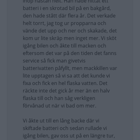
ihop nästan helt. Han hade hittat ett
batteri i en skrotad bil på en bakgård,
den hade stått där flera år. Det verkade
helt torrt, jag tog ur propparna och
vände det upp och ner och skakade, det
kom ur lite skräp men inget mer. Vi sköt
igång bilen och åkte till macken och
eftersom det var på den tiden det fanns
service så fick man givetvis
batterivatten påfyllt, men mackkillen var
lite upptagen så vi sa att det kunde vi
fixa och fick en hel flaska vatten. Det
räckte inte det gick år mer än en halv
flaska till och han såg verkligen
förvånad ut när vi bad om mer.
Vi åkte ut till en lång backe där vi
skiftade batteri och sedan rullade vi
igång bilen, gav oss ut på en längre tur,