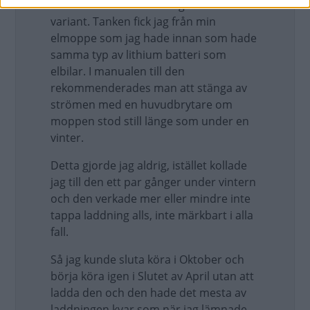
batteri istället som är någon lithium
variant. Tanken fick jag från min
elmoppe som jag hade innan som hade
samma typ av lithium batteri som
elbilar. I manualen till den
rekommenderades man att stänga av
strömen med en huvudbrytare om
moppen stod still länge som under en
vinter.
Detta gjorde jag aldrig, istället kollade
jag till den ett par gånger under vintern
och den verkade mer eller mindre inte
tappa laddning alls, inte märkbart i alla
fall.
Så jag kunde sluta köra i Oktober och
börja köra igen i Slutet av April utan att
ladda den och den hade det mesta av
laddningen kvar som när jag lämnade