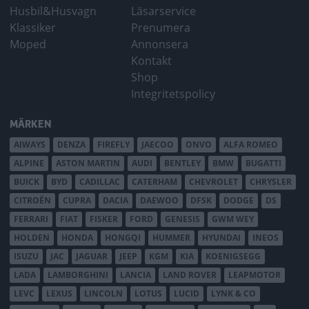
Husbil&Husvagn
Läsarservice
Klassiker
Prenumera
Moped
Annonsera
Kontakt
Shop
Integritetspolicy
MÄRKEN
AIWAYS
DENZA
FIREFLY
JAECOO
ONVO
ALFA ROMEO
ALPINE
ASTON MARTIN
AUDI
BENTLEY
BMW
BUGATTI
BUICK
BYD
CADILLAC
CATERHAM
CHEVROLET
CHRYSLER
CITROËN
CUPRA
DACIA
DAEWOO
DFSK
DODGE
DS
FERRARI
FIAT
FISKER
FORD
GENESIS
GWM WEY
HOLDEN
HONDA
HONGQI
HUMMER
HYUNDAI
INEOS
ISUZU
JAC
JAGUAR
JEEP
KGM
KIA
KOENIGSEGG
LADA
LAMBORGHINI
LANCIA
LAND ROVER
LEAPMOTOR
LEVC
LEXUS
LINCOLN
LOTUS
LUCID
LYNK & CO