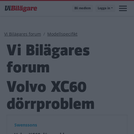
Hoppa
Bli medlem
Logga in
till
huvudinnehåll
Länkstig
Vi Bilägares forum
Modellspecifikt
Vi Bilägares
forum
Volvo XC60
dörrproblem
Swenssons