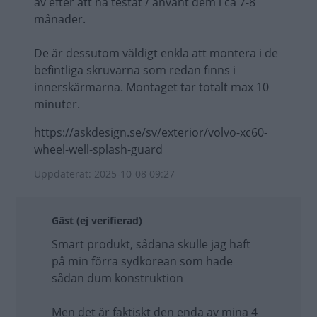
av efter att ha testat / använt dem i ca 7-8
månader.
De är dessutom väldigt enkla att montera i de
befintliga skruvarna som redan finns i
innerskärmarna. Montaget tar totalt max 10
minuter.
https://askdesign.se/sv/exterior/volvo-xc60-
wheel-well-splash-guard
Uppdaterat: 2025-10-08 09:27
Gäst (ej verifierad)
Smart produkt, sådana skulle jag haft
på min förra sydkorean som hade
sådan dum konstruktion
Men det är faktiskt den enda av mina 4