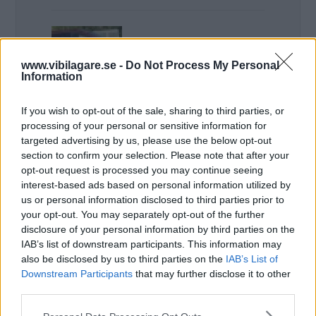
www.vibilagare.se -
Do Not Process My Personal
Information
Christer
If you wish to opt-out of the sale, sharing to third parties, or
processing of your personal or sensitive information for
Swenssons skrev:
targeted advertising by us, please use the below opt-out
Som många ägare till SUVar redan
section to confirm your selection. Please note that after your
opt-out request is processed you may continue seeing
känner till är dörrarna i många fall
interest-based ads based on personal information utilized by
feldesignade då de är en del av
us or personal information disclosed to third parties prior to
bakskärmarna.
your opt-out. You may separately opt-out of the further
disclosure of your personal information by third parties on the
Volvo XC60 från årsmodell 2018 till
IAB’s list of downstream participants. This information may
dags dato är inget undantag,
also be disclosed by us to third parties on the
IAB’s List of
samma korkade konstruktionsmiss
Downstream Participants
that may further disclose it to other
third parties.
som i stort sett alla SUVar har.
Please note that this website/app uses one or more Google