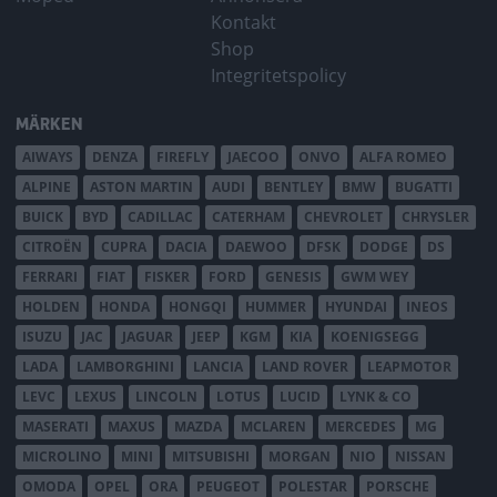
Kontakt
Shop
Integritetspolicy
MÄRKEN
AIWAYS
DENZA
FIREFLY
JAECOO
ONVO
ALFA ROMEO
ALPINE
ASTON MARTIN
AUDI
BENTLEY
BMW
BUGATTI
BUICK
BYD
CADILLAC
CATERHAM
CHEVROLET
CHRYSLER
CITROËN
CUPRA
DACIA
DAEWOO
DFSK
DODGE
DS
FERRARI
FIAT
FISKER
FORD
GENESIS
GWM WEY
HOLDEN
HONDA
HONGQI
HUMMER
HYUNDAI
INEOS
ISUZU
JAC
JAGUAR
JEEP
KGM
KIA
KOENIGSEGG
LADA
LAMBORGHINI
LANCIA
LAND ROVER
LEAPMOTOR
LEVC
LEXUS
LINCOLN
LOTUS
LUCID
LYNK & CO
MASERATI
MAXUS
MAZDA
MCLAREN
MERCEDES
MG
MICROLINO
MINI
MITSUBISHI
MORGAN
NIO
NISSAN
OMODA
OPEL
ORA
PEUGEOT
POLESTAR
PORSCHE