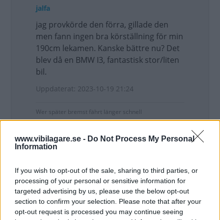
jalfa
jag provkörde den förra, gillade den
men fann ingen bra körställning för min
190cm lekamen. Kanske bättre nu? Det
blev då en BMW I3, fantastisk stor/liten
bil.
Uppdaterat: 2023-10-19 21:24
Wer später bremst fährt länger schnell
www.vibilagare.se -
Do Not Process My Personal
Pi
Information
Såg på annat ställe att man nu
If you wish to opt-out of the sale, sharing to third parties, or
presenterat priserna på de olika
processing of your personal or sensitive information for
utförande - för den som är intresserad.
targeted advertising by us, please use the below opt-out
section to confirm your selection. Please note that after your
Uppdaterat: 2023-10-20 10:28
opt-out request is processed you may continue seeing