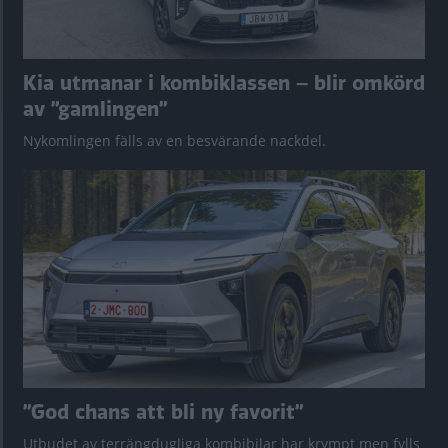
Kia utmanar i kombiklassen – blir omkörd
av ”gamlingen”
Nykomlingen fälls av en besvärande nackdel.
”God chans att bli ny favorit”
Utbudet av terrängdugliga kombibilar har krympt men fylls