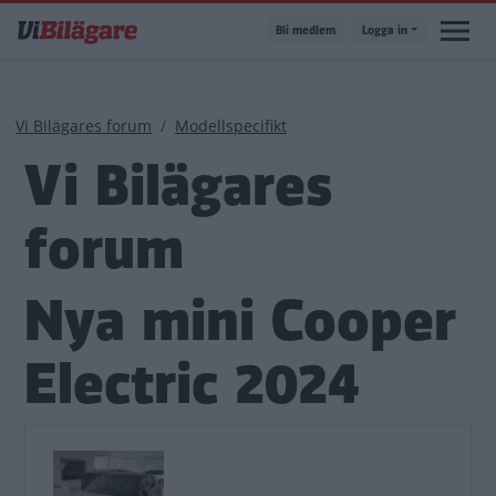
Hoppa
Bli medlem
Logga in
till
huvudinnehåll
Länkstig
Vi Bilägares forum
Modellspecifikt
Vi Bilägares
forum
Nya mini Cooper
Electric 2024