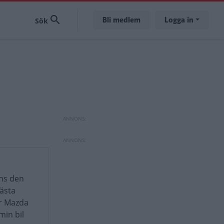
Bli medlem
Logga in
nns den
nästa
är Mazda
min bil