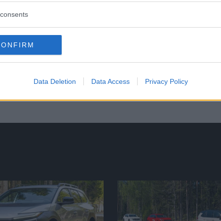
r och drömmare undanbedes, vänligen men bestämt.
consents
CONFIRM
nna tråd är stängd.
Data Deletion
Data Access
Privacy Policy