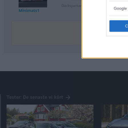
Däcksparkare, snackepettrar, testpilote
Google 
Minimats1
De
Tester: De senaste vi kört