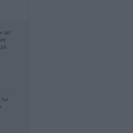
r att
att
 på
t ha
m