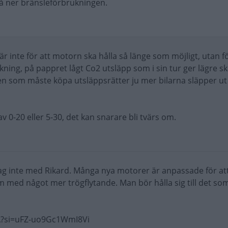
få ner bränsleförbrukningen.
r inte för att motorn ska hålla så länge som möjligt, utan fö
kning, på pappret lågt Co2 utsläpp som i sin tur ger lägre sk
aren som måste köpa utsläppsrätter ju mer bilarna släpper ut
 0-20 eller 5-30, det kan snarare bli tvärs om.
 jag inte med Rikard. Många nya motorer är anpassade för at
em med något mer trögflytande. Man bör hålla sig till det so
A?si=uFZ-uo9Gc1WmI8Vi