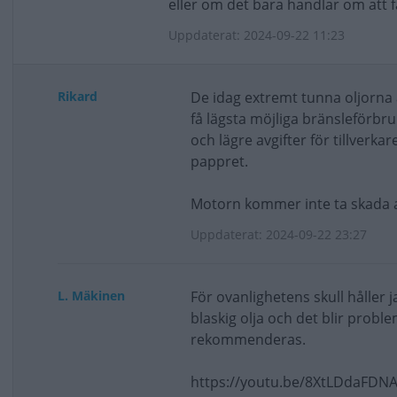
eller om det bara handlar om att 
Uppdaterat: 2024-09-22 11:23
Rikard
De idag extremt tunna oljorna ä
få lägsta möjliga bränsleförbru
och lägre avgifter för tillverk
pappret.
Motorn kommer inte ta skada av
Uppdaterat: 2024-09-22 23:27
L. Mäkinen
För ovanlighetens skull håller
blaskig olja och det blir probl
rekommenderas.
https://youtu.be/8XtLDdaFDN