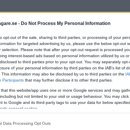
agare.se -
Do Not Process My Personal Information
, det Mäkinen länkade till gäller ju främst MC och de motore
ch sofistikerade än bilmotorer.
to opt-out of the sale, sharing to third parties, or processing of your per
formation for targeted advertising by us, please use the below opt-out s
har det främst handlat om att klara utsläppskrav och att få 
r selection. Please note that after your opt-out request is processed y
t senare är knappt mätbart.
eing interest-based ads based on personal information utilized by us or
disclosed to third parties prior to your opt-out. You may separately opt-
ls mil och det kravet finns knappast på en mc-motor.
losure of your personal information by third parties on the IAB’s list of
. This information may also be disclosed by us to third parties on the
IA
Participants
that may further disclose it to other third parties.
 that this website/app uses one or more Google services and may gath
 sådana bilar görs inte längre
including but not limited to your visit or usage behaviour. You may click 
 to Google and its third-party tags to use your data for below specifi
ogle consent section.
. Fast högre än 20 är nog inte att föredra.
l Data Processing Opt Outs