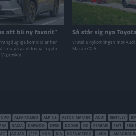
 att bli ny favorit”
Så står sig nya Toyot
rrängdugliga kombibilar har
Vi ställe nykomlingen mot Audi
lls nu på av eldrivna Toyota
Mazda CX-5.
 Vi provkör.
ONVO
ALFA ROMEO
ALPINE
ASTON MARTIN
AUDI
BENTLEY
B
PRA
DACIA
DAEWOO
DFSK
DODGE
DS
FERRARI
FIAT
FISK
JAC
JAGUAR
JEEP
KGM
KIA
KOENIGSEGG
LADA
LAMBORGHIN