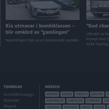
Kia utmanar i kombiklassen –
”God chans
blir omkörd av ”gamlingen”
Utbudet av te
krympt men fy
Nykomlingen fälls av en besvärande nackdel.
bZ4X Touring.
TIDNINGAR
MÄRKEN
Husbil&Husvagn
AIWAYS
DENZA
FIREFLY
JAECOO
Klassiker
CHEVROLET
CHRYSLER
CITROËN
CU
Moped
HUMMER
HYUNDAI
INEOS
ISUZU