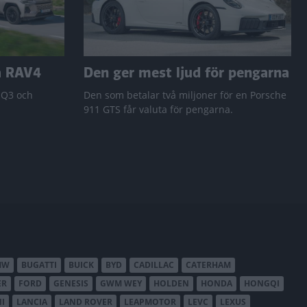
a RAV4
Den ger mest ljud för pengarna
 Q3 och
Den som betalar två miljoner för en Porsche
911 GTS får valuta för pengarna.
MW
BUGATTI
BUICK
BYD
CADILLAC
CATERHAM
ER
FORD
GENESIS
GWM WEY
HOLDEN
HONDA
HONGQI
I
LANCIA
LAND ROVER
LEAPMOTOR
LEVC
LEXUS