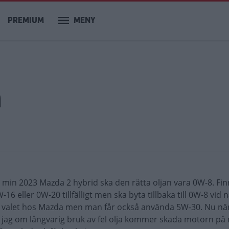
PREMIUM
MENY
m
ill min 2023 Mazda 2 hybrid ska den rätta oljan vara 0W-8. Fi
16 eller 0W-20 tillfälligt men ska byta tillbaka till 0W-8 vid 
sta valet hos Mazda men man får också använda 5W-30. Nu n
ag om långvarig bruk av fel olja kommer skada motorn på 