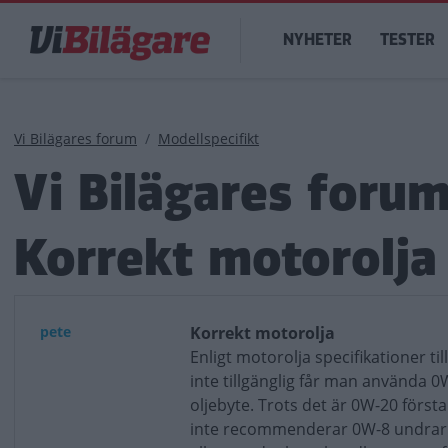
Hoppa
Main
till
NYHETER
TESTER
navigation
huvudinnehåll
Länkstig
Vi Bilägares forum
Modellspecifikt
Vi Bilägares foru
Korrekt motorolja
pete
Korrekt motorolja
Enligt motorolja specifikationer t
inte tillgänglig får man använda 0W-
oljebyte. Trots det är 0W-20 för
inte recommenderar 0W-8 undrar j