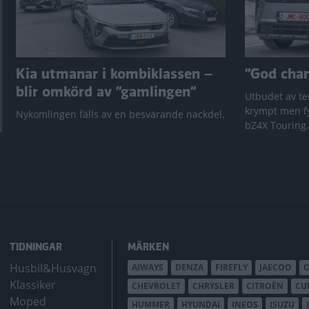
Kia utmanar i kombiklassen –
”God chans
blir omkörd av ”gamlingen”
Utbudet av te
krympt men fy
Nykomlingen fälls av en besvärande nackdel.
bZ4X Touring.
TIDNINGAR
MÄRKEN
Husbil&Husvagn
AIWAYS
DENZA
FIREFLY
JAECOO
Klassiker
CHEVROLET
CHRYSLER
CITROËN
CU
Moped
HUMMER
HYUNDAI
INEOS
ISUZU