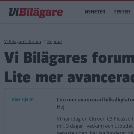
Hoppa
Main
till
NYHETER
TESTER
navigation
huvudinnehåll
Länkstig
Vi Bilägares forum
Köpråd
Vi Bilägares foru
Lite mer avancerad
Klas Hjelm
Lite mer avancerad bilkalkylato
Hej,
Vi har idag en Citroen C3 Picasso 
mil, 3 dagar i veckan) och utbudet 
senaste tiden, har jag funderat på 