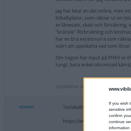
Jag har letat en del online, men int
bilkalkylator, som räknar ut en to
ev lånesats, skatt och försäkring, 
"bränsle"-förbrukning och kostnad
har en bra excelsnurra som räknar 
svårt att uppskatta vad som lönar 
Om någon har input på PHEV vs EV 
tungt, bara enkel obromsad kärra), 
Uppdaterat: 2023-08-28 09:33
www.vibil
If you wish 
syrener
Teslakalkylen är bra. Sitt namn t
sensitive in
confirm you
https://www.teslakalkylen.com
continue se
information 