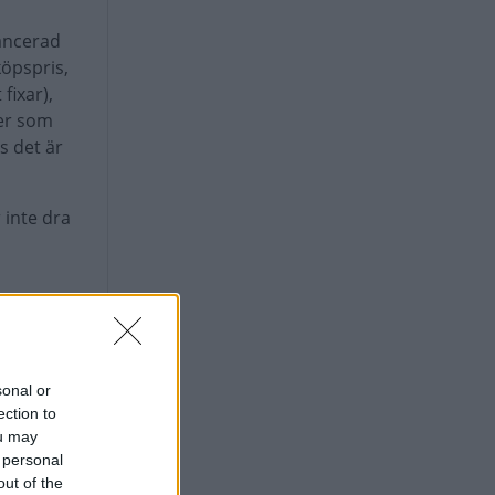
vancerad
köpspris,
fixar),
ler som
s det är
 inte dra
sonal or
ection to
ou may
 personal
out of the