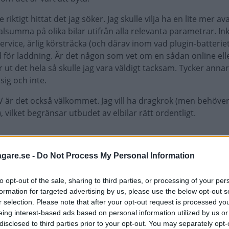
e riktigt hittat det jag söker. Jag skulle vilja ha en lite mer a
talsumma på olika bilar utifrån alla relevanta parametrar. In
service, årlig körsträcka (och därav inom vad plugin-batteriet 
 för laddning. Är det någon som vet om en sådan online el
ut det hela så skulle jag vara väldigt tacksam. Tycker annar
sig och inte.
är det också välkommet. Jag vill ha dragkrok (men behöver
vilket begränsar utbudet av elbilar rätt ordentligt.
agare.se -
Do Not Process My Personal Information
to opt-out of the sale, sharing to third parties, or processing of your per
ill trots så funkar den till alla bilmärken.
formation for targeted advertising by us, please use the below opt-out s
r selection. Please note that after your opt-out request is processed y
eing interest-based ads based on personal information utilized by us or
disclosed to third parties prior to your opt-out. You may separately opt-