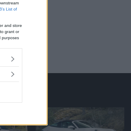
 downstream
B’s List of
er and store
to grant or
ed purposes