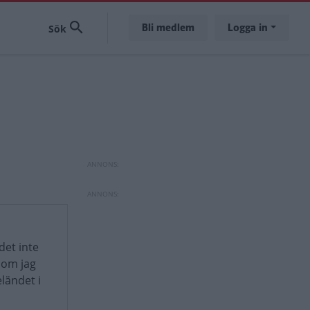
Bli medlem
Logga in
det inte
 som jag
ländet i