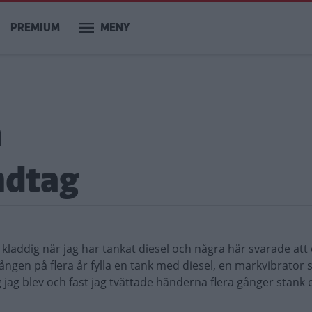
PREMIUM
MENY
m
ndtag
vit kladdig när jag har tankat diesel och några här svarade att 
gången på flera år fylla en tank med diesel, en markvibrator
 jag blev och fast jag tvättade händerna flera gånger stank e