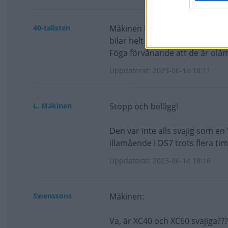
40-talisten
Mäkinen har tidigare vittnat om
bilar helt dedikerade till komf
Föga förvånande att de är olämp
Uppdaterat: 2023-06-14 18:11
L. Mäkinen
Stopp och belägg!
Den var inte alls svajig som en 
illamående i DS7 trots flera t
Uppdaterat: 2023-06-14 18:16
Swenssons
Mäkinen:
Va, är XC40 och XC60 svajiga??? 