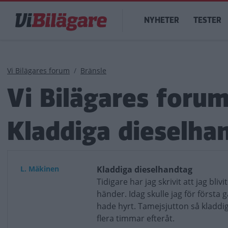
Hoppa
Main
till
NYHETER
TESTER
navigation
huvudinnehåll
Länkstig
Vi Bilägares forum
Bränsle
Vi Bilägares foru
Kladdiga dieselha
L. Mäkinen
Kladdiga dieselhandtag
Tidigare har jag skrivit att jag bli
händer. Idag skulle jag för första 
hade hyrt. Tamejsjutton så kladdig
flera timmar efteråt.