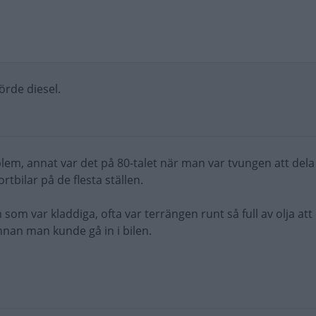
örde diesel.
blem, annat var det på 80-talet när man var tvungen att de
tbilar på de flesta ställen.
som var kladdiga, ofta var terrängen runt så full av olja at
nnan man kunde gå in i bilen.