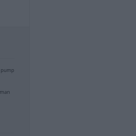
la pump
t man