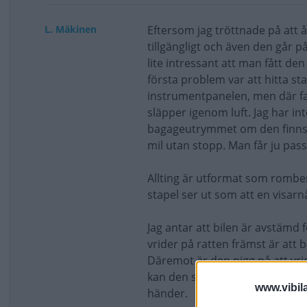
L. Mäkinen
Eftersom jag tröttnade på att å
tillgängligt och även den går p
lite intressant att man fått den
första problem var att hitta st
instrumentpanelen, men där fan
släpper igenom luft. Jag har int
bagageutrymmet om den finns. S
mil utan stopp. Man får ju pas
Allting är utformat som rombe
stapel ser ut som att en visarnå
Jag antar att bilen är avstämd 
vrider på ratten främst är att b
Däremot är den pigg på att vrid
kan den smyga iväg pga ojämnh
www.vibil
händer.