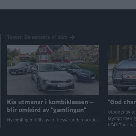
Tester: De senaste vi kört
Kia utmanar i kombiklassen –
”God chans
blir omkörd av ”gamlingen”
Utbudet av te
krympt men fy
Nykomlingen fälls av en besvärande nackdel.
bZ4X Touring.