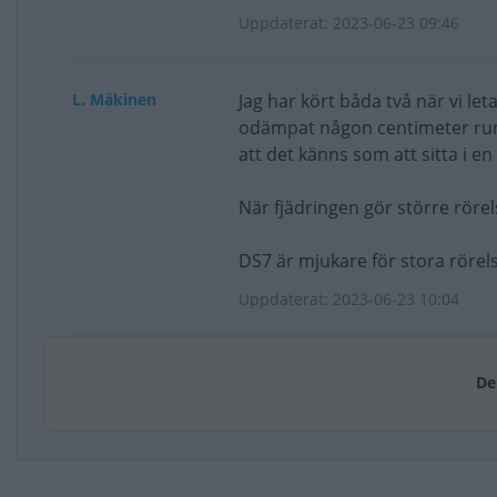
Uppdaterat: 2023-06-23 09:46
L. Mäkinen
Jag har kört båda två när vi leta
odämpat någon centimeter runt 
att det känns som att sitta i en 
När fjädringen gör större röre
DS7 är mjukare för stora röre
Uppdaterat: 2023-06-23 10:04
De