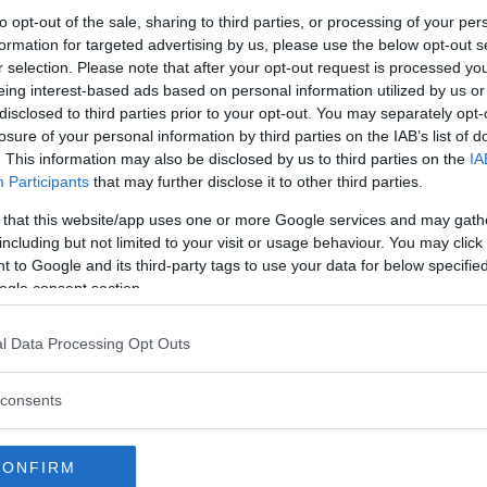
to opt-out of the sale, sharing to third parties, or processing of your per
n.
formation for targeted advertising by us, please use the below opt-out s
r selection. Please note that after your opt-out request is processed y
eing interest-based ads based on personal information utilized by us or
disclosed to third parties prior to your opt-out. You may separately opt-
losure of your personal information by third parties on the IAB’s list of
ig. Skräp. Efter att ha bott i Frankrike 5år så har jag inget 
. This information may also be disclosed by us to third parties on the
IA
Participants
that may further disclose it to other third parties.
 that this website/app uses one or more Google services and may gath
including but not limited to your visit or usage behaviour. You may click 
 to Google and its third-party tags to use your data for below specifi
ogle consent section.
. De funkar oftast bra även om den här var lite utspökad. En k
l Data Processing Opt Outs
rtknappen. Det enda positiva här var materialet på delar av
ner om alcantara.
consents
 plasthandskar bredvid pumpen så jag slapp kladd.
CONFIRM