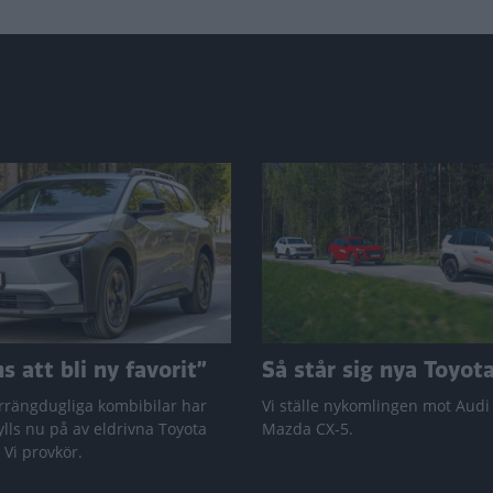
 att bli ny favorit”
Så står sig nya Toyot
rrängdugliga kombibilar har
Vi ställe nykomlingen mot Audi
lls nu på av eldrivna Toyota
Mazda CX-5.
 Vi provkör.