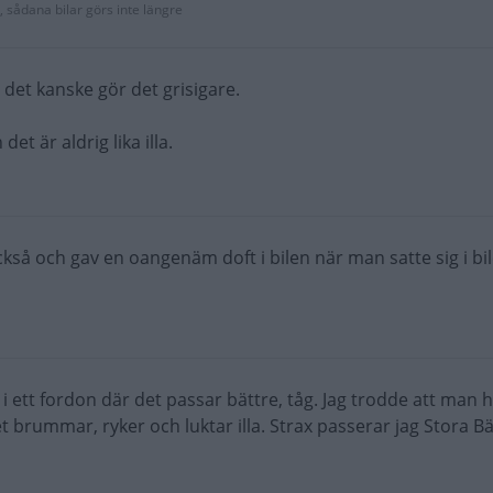
 sådana bilar görs inte längre
 det kanske gör det grisigare.
t är aldrig lika illa.
kså och gav en oangenäm doft i bilen när man satte sig i bi
 i ett fordon där det passar bättre, tåg. Jag trodde att man 
brummar, ryker och luktar illa. Strax passerar jag Stora Bä