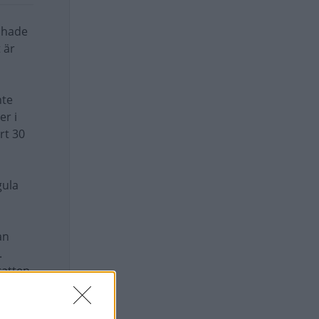
e hade
 är
nte
er i
rt 30
gula
an
.
ratten
det