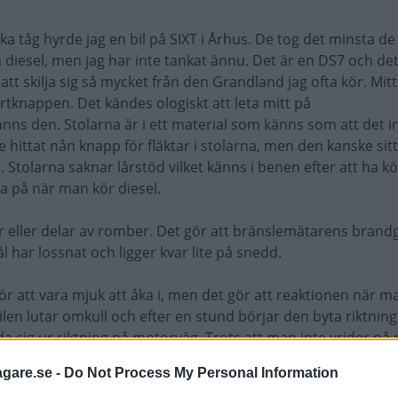
ka tåg hyrde jag en bil på SIXT i Århus. De tog det minsta d
å diesel, men jag har inte tankat ännu. Det är en DS7 och det
 att skilja sig så mycket från den Grandland jag ofta kör. Mitt
artknappen. Det kändes ologiskt att leta mitt på
ns den. Stolarna är i ett material som känns som att det i
e hittat nån knapp för fläktar i stolarna, men den kanske sitt
tolarna saknar lårstöd vilket känns i benen efter att ha kö
sa på när man kör diesel.
r eller delar av romber. Det gör att bränslemätarens brand
l har lossnat och ligger kvar lite på snedd.
för att vara mjuk att åka i, men det gör att reaktionen när m
ilen lutar omkull och efter en stund börjar den byta riktning
a sig ur riktning på motorväg. Trots att man inte vrider på 
eter i vägen och styrningen ger ingen information om att 
agare.se -
Do Not Process My Personal Information