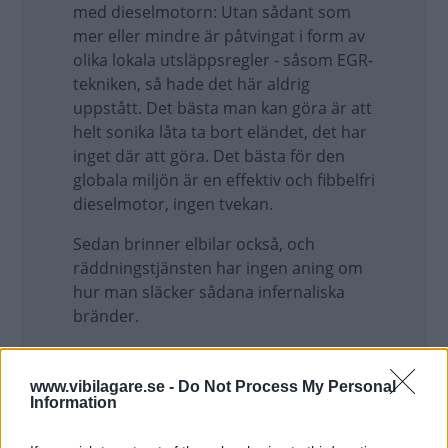
med dieselmotorn: Utan sådant som
mer eller mindre är påtvingat i form av
olika lokala utsläppsregler - såsom EGR-
tekniken, så hade det här aldrig
uppstått. Det bästa man kan göra är att
helt sonika låta ta bort eländet, det har
inget där att göra. Det bästa för den
globala miljön är en effektiv och fibbelfri
dieselmotor, ingen tvekan.
Sedan brinner elbilar också, och
räddningstjänsten har ingen aning om
hur man släcker sådana infernaliska
bränder.
.
www.vibilagare.se -
Do Not Process My Personal
Uppdaterat: 2019-11-24 19:22
Information
Politisk korrekthet känner de flesta till vid det här laget