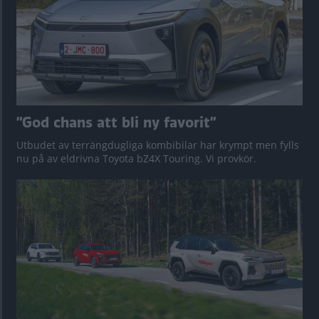
”God chans att bli ny favorit”
Utbudet av terrängdugliga kombibilar har krympt men fylls
nu på av eldrivna Toyota bZ4X Touring. Vi provkör.