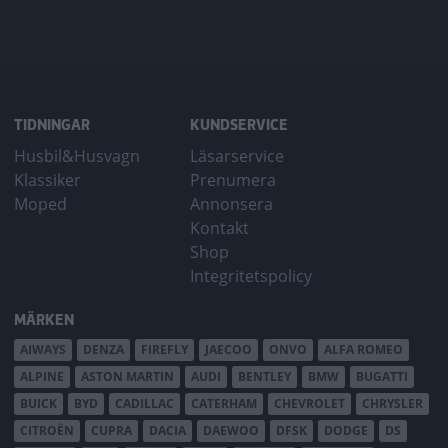
TIDNINGAR
KUNDSERVICE
Husbil&Husvagn
Läsarservice
Klassiker
Prenumera
Moped
Annonsera
Kontakt
Shop
Integritetspolicy
MÄRKEN
AIWAYS
DENZA
FIREFLY
JAECOO
ONVO
ALFA ROMEO
ALPINE
ASTON MARTIN
AUDI
BENTLEY
BMW
BUGATTI
BUICK
BYD
CADILLAC
CATERHAM
CHEVROLET
CHRYSLER
CITROËN
CUPRA
DACIA
DAEWOO
DFSK
DODGE
DS