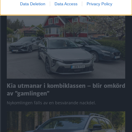
Data Deletion
Data Access
Privacy Policy
Tester: De senaste vi kört
Kia utmanar i kombiklassen – blir omkörd
av ”gamlingen”
Nykomlingen fälls av en besvärande nackdel.