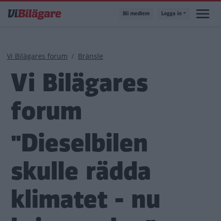
Hoppa
Bli medlem
Logga in
till
huvudinnehåll
Länkstig
Vi Bilägares forum
Bränsle
Vi Bilägares
forum
"Dieselbilen
skulle rädda
klimatet - nu