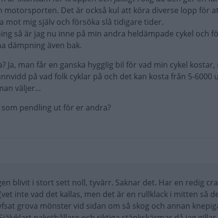
 motorsporten. Det är också kul att köra diverse lopp för a
 mot mig själv och försöka slå tidigare tider.
ng så är jag nu inne på min andra heldämpade cykel och fö
 ha dämpning även bak.
a? Ja, man får en ganska hygglig bil för vad min cykel kostar
vidd på vad folk cyklar på och det kan kosta från 5-6000 up
an väljer...
 som pendling ut för er andra?
en blivit i stort sett noll, tyvärr. Saknar det. Har en redig cr
et inte vad det kallas, men det är en rullklack i mitten så d
hyfsat grova mönster vid sidan om så skog och annan knepig
 Självklart pakethållare och riktiga stänkskärmar då jag gillar