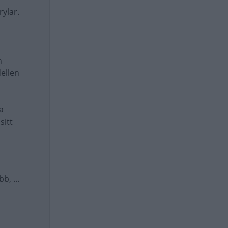
ylar.
n
ellen
n
a
sitt
b, ...