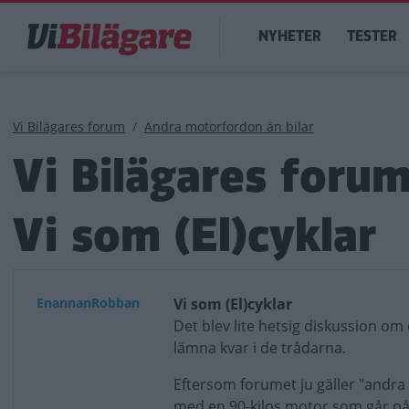
Hoppa
Main
till
NYHETER
TESTER
navigation
huvudinnehåll
Länkstig
Vi Bilägares forum
Andra motorfordon än bilar
Vi Bilägares foru
Vi som (El)cyklar
EnannanRobban
Vi som (El)cyklar
Det blev lite hetsig diskussion om 
lämna kvar i de trådarna.
Eftersom forumet ju gäller "andra 
med en 90-kilos motor som går på k