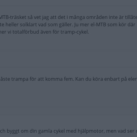
MTB-träsket så vet jag att det i många områden inte är tillåte
te heller solklart vad som gäller. Ju mer el-MTB som kör där 
 vi totalförbud även för tramp-cykel.
u måste trampa för att komma fem. Kan du köra enbart på ele
ar och byggt om din gamla cykel med hjälpmotor, men vad ser