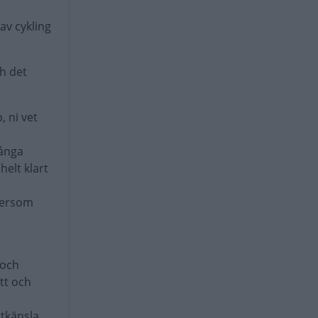
av cykling
ch det
 ni vet
många
elt klart
ftersom
 och
tt och
rtkänsla