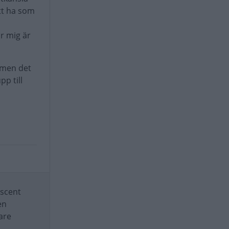
tt ha som
r mig är
, men det
p till
ascent
en
are