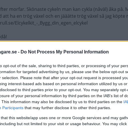
efter morfar. Skönaste cykeln man kan cykla (nåväl) åka på.
 att ha en trög växel och en jääätte trög växel så jag köpte 
rull.se/Elcykelkit_-_Bygg_din_egen_elcykel
ndå!
pa en MTB med elassistans. Men det är lite mycket pengar för
agare.se -
Do Not Process My Personal Information
to opt-out of the sale, sharing to third parties, or processing of your per
formation for targeted advertising by us, please use the below opt-out s
r selection. Please note that after your opt-out request is processed y
eing interest-based ads based on personal information utilized by us or
r rätt hoj.
disclosed to third parties prior to your opt-out. You may separately opt-
losure of your personal information by third parties on the IAB’s list of
. This information may also be disclosed by us to third parties on the
IA
Participants
that may further disclose it to other third parties.
itmonitor.. https://www.spritmonitor.de/en/detail/836524.html
6137.html https://www.spritmonitor.de/en/detail/1120549.html
 that this website/app uses one or more Google services and may gath
including but not limited to your visit or usage behaviour. You may click 