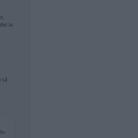
t,
det är
n så
 du