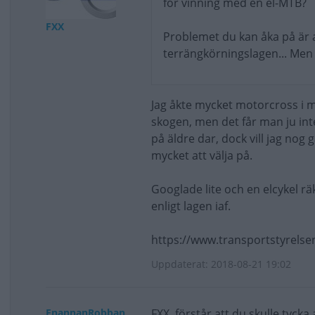
för vinning med en el-MTB?
FXX
Problemet du kan åka på är a
terrängkörningslagen... Men v
Jag åkte mycket motorcross i mi
skogen, men det får man ju int
på äldre dar, dock vill jag nog 
mycket att välja på.
Googlade lite och en elcykel räk
enligt lagen iaf.
https://www.transportstyrelse
Uppdaterat: 2018-08-21 19:02
EnannanRobban
FXX, förstår att du skulle tyc