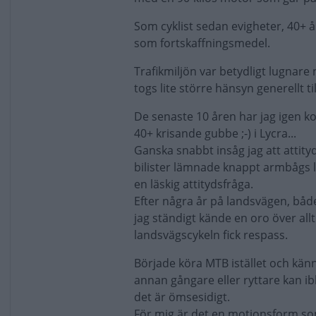
Som cyklist sedan evigheter, 40+ år
som fortskaffningsmedel.
Trafikmiljön var betydligt lugnare
togs lite större hänsyn generellt t
De senaste 10 åren har jag igen k
40+ krisande gubbe ;-) i Lycra...
Ganska snabbt insåg jag att attity
bilister lämnade knappt armbågs lu
en läskig attitydsfråga.
Efter några år på landsvägen, både
jag ständigt kände en oro över all
landsvägscykeln fick respass.
Började köra MTB istället och känne
annan gångare eller ryttare kan i
det är ömsesidigt.
För mig är det en motionsform som