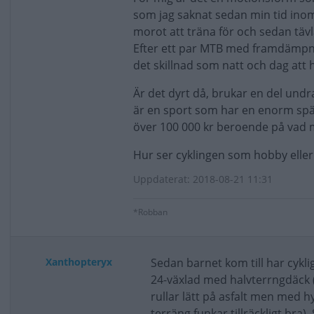
som jag saknat sedan min tid inom
morot att träna för och sedan tävla
Efter ett par MTB med framdämpni
det skillnad som natt och dag att
Är det dyrt då, brukar en del undr
är en sport som har en enorm spänn
över 100 000 kr beroende på vad m
Hur ser cyklingen som hobby eller
Uppdaterat: 2018-08-21 11:31
*Robban
Xanthopteryx
Sedan barnet kom till har cyklig
24-växlad med halvterrngdäck (v
rullar lätt på asfalt men med 
terräng funkar tillräckligt bra).