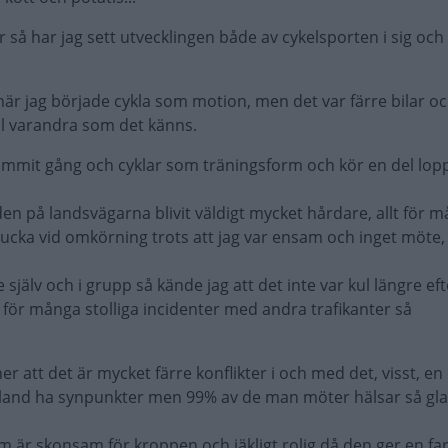
 så har jag sett utvecklingen både av cykelsporten i sig och 
 när jag började cykla som motion, men det var färre bilar o
ill varandra som det känns.
ommit gång och cyklar som träningsform och kör en del lopp,
den på landsvägarna blivit väldigt mycket hårdare, allt för 
cka vid omkörning trots att jag var ensam och inget möte, h
 själv och i grupp så kände jag att det inte var kul längre e
t för många stolliga incidenter med andra trafikanter så
r att det är mycket färre konflikter i och med det, visst, en
bland ha synpunkter men 99% av de man möter hälsar så gla
 är skonsam för kroppen och jäkligt rolig då den ger en fa