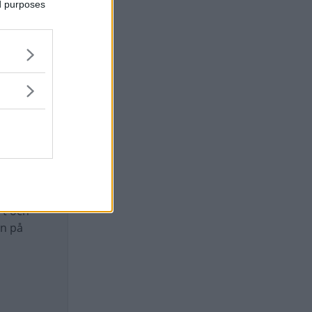
ed purposes
 för
on för
rt och
en på