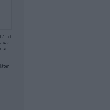
 åka i
kande
inte
llåten,