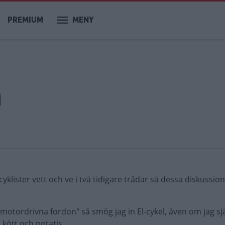
PREMIUM
MENY
m
cyklister vett och ve i två tidigare trådar så dessa diskussion
motordrivna fordon" så smög jag in El-cykel, även om jag sjä
ött och potatis...