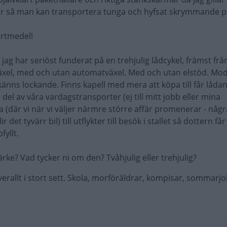
kor så man kan transportera tunga och hyfsat skrymmande pr
ortmedel!
 jag har seriöst funderat på en trehjulig lådcykel, främst frå
växel, med och utan automatväxel. Med och utan elstöd. Mod
nns lockande. Finns kapell med mera att köpa till får låda
r del av våra vardagstransporter (ej till mitt jobb eller mina
la (där vi när vi väljer närmre större affär promenerar - någr
 det tyvärr bil) till utflykter till besök i stallet så dottern får 
yllt.
ke? Vad tycker ni om den? Tvåhjulig eller trehjulig?
erallt i stort sett. Skola, morföräldrar, kompisar, sommarjob