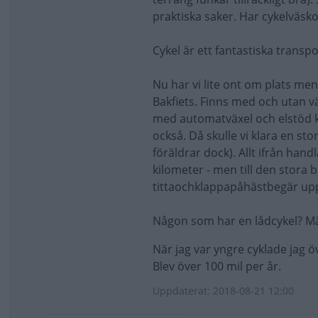
praktiska saker. Har cykelväs
Cykel är ett fantastiska transp
Nu har vi lite ont om plats men
Bakfiets. Finns med och utan 
med automatväxel och elstöd kä
också. Då skulle vi klara en sto
föräldrar dock). Allt ifrån hand
kilometer - men till den stora blir
tittaochklappapåhästbegär uppf
Någon som har en lådcykel? Mär
När jag var yngre cyklade jag öv
Blev över 100 mil per år.
Uppdaterat: 2018-08-21 12:00