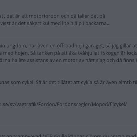
tt det är ett motorfordon och då faller det på
isst är det säkert kul med lite hjälp i backarna...
n ungdom, har även en offroadhoj i garaget, så jag gillar att
e med hojen. Så tanken på att åka tvåhjuligt i skogen är loc
gärna ha lite assistans av en motor av nått slag och då finns 
nas som cykel. Så är det tillåtet att cykla så är även elmtb ti
n.se/sv/vagtrafik/Fordon/Fordonsregler/Moped/Elcykel/
ka att en trampvevad MTB skulle kännas slö om du är van med