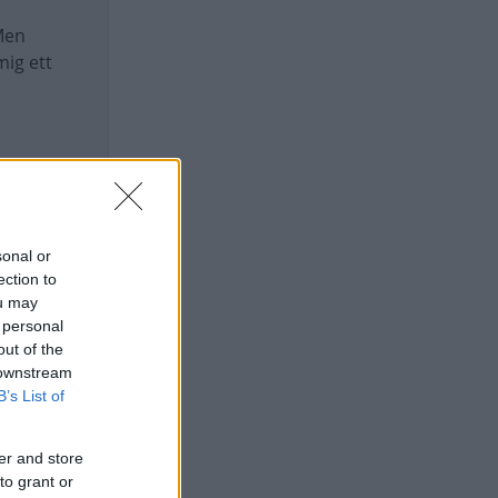
 Men
mig ett
 att
sonal or
ection to
ou may
 personal
out of the
 downstream
B’s List of
er and store
to grant or