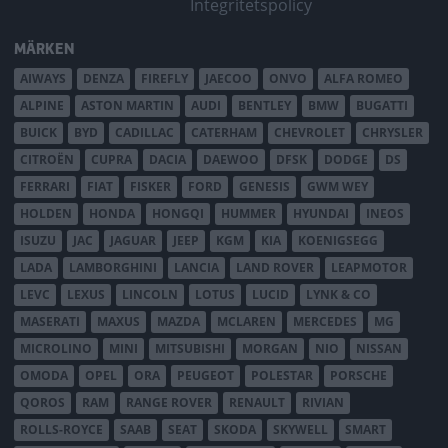
Integritetspolicy
MÄRKEN
AIWAYS
DENZA
FIREFLY
JAECOO
ONVO
ALFA ROMEO
ALPINE
ASTON MARTIN
AUDI
BENTLEY
BMW
BUGATTI
BUICK
BYD
CADILLAC
CATERHAM
CHEVROLET
CHRYSLER
CITROËN
CUPRA
DACIA
DAEWOO
DFSK
DODGE
DS
FERRARI
FIAT
FISKER
FORD
GENESIS
GWM WEY
HOLDEN
HONDA
HONGQI
HUMMER
HYUNDAI
INEOS
ISUZU
JAC
JAGUAR
JEEP
KGM
KIA
KOENIGSEGG
LADA
LAMBORGHINI
LANCIA
LAND ROVER
LEAPMOTOR
LEVC
LEXUS
LINCOLN
LOTUS
LUCID
LYNK & CO
MASERATI
MAXUS
MAZDA
MCLAREN
MERCEDES
MG
MICROLINO
MINI
MITSUBISHI
MORGAN
NIO
NISSAN
OMODA
OPEL
ORA
PEUGEOT
POLESTAR
PORSCHE
QOROS
RAM
RANGE ROVER
RENAULT
RIVIAN
ROLLS-ROYCE
SAAB
SEAT
SKODA
SKYWELL
SMART