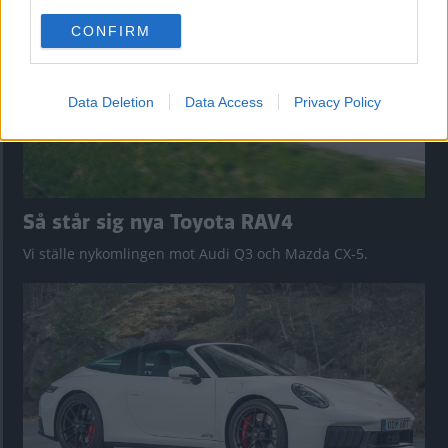
use your data for below specified purposes in below Google
CONFIRM
consent section.
Data Deletion
Data Access
Privacy Policy
Så står sig nya Toyota RAV4
Vi ställe nykomlingen mot Audi Q3 och Mazda CX-5.