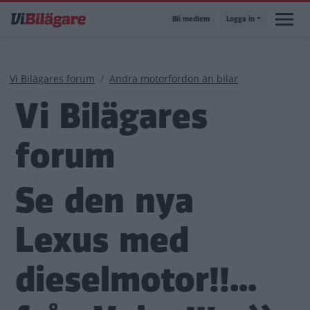
Hoppa
Bli medlem
Logga in
till
huvudinnehåll
Länkstig
Vi Bilägares forum
Andra motorfordon än bilar
Vi Bilägares
forum
Se den nya
Lexus med
dieselmotor!!...