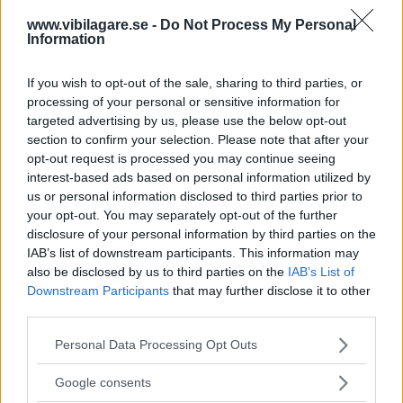
Kia utmanar i kombiklassen – blir omkörd
www.vibilagare.se -
Do Not Process My Personal
av ”gamlingen”
Information
Nykomlingen fälls av en besvärande nackdel.
If you wish to opt-out of the sale, sharing to third parties, or
processing of your personal or sensitive information for
targeted advertising by us, please use the below opt-out
section to confirm your selection. Please note that after your
opt-out request is processed you may continue seeing
interest-based ads based on personal information utilized by
us or personal information disclosed to third parties prior to
your opt-out. You may separately opt-out of the further
disclosure of your personal information by third parties on the
IAB’s list of downstream participants. This information may
also be disclosed by us to third parties on the
IAB’s List of
Downstream Participants
that may further disclose it to other
”God chans att bli ny favorit”
third parties.
Please note that this website/app uses one or more Google
Utbudet av terrängdugliga kombibilar har krympt men fylls
Personal Data Processing Opt Outs
nu på av eldrivna Toyota bZ4X Touring. Vi provkör.
services and may gather and store information including but
not limited to your visit or usage behaviour. You may click to
Google consents
grant or deny consent to Google and its third-party tags to