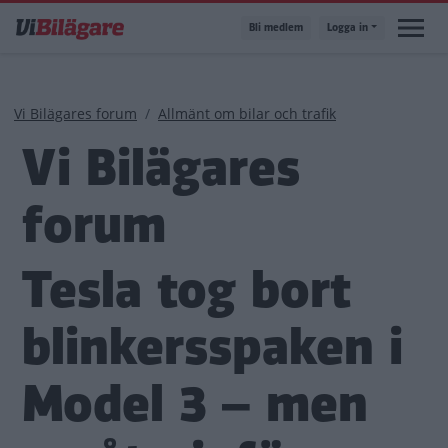
Hoppa
Bli medlem
Logga in
till
huvudinnehåll
Länkstig
Vi Bilägares forum
Allmänt om bilar och trafik
Vi Bilägares
forum
Tesla tog bort
blinkersspaken i
Model 3 – men