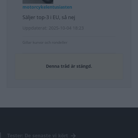
motorcykelentusiasten
Säljer top-3 i EU, så nej
Uppdaterat: 2025-10-04 18:23
Gillar kurvor och rondeller
Denna tråd är stängd.
Tester: De senaste vi kört