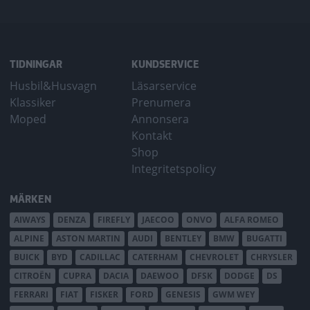
TIDNINGAR
KUNDSERVICE
Husbil&Husvagn
Läsarservice
Klassiker
Prenumera
Moped
Annonsera
Kontakt
Shop
Integritetspolicy
MÄRKEN
AIWAYS
DENZA
FIREFLY
JAECOO
ONVO
ALFA ROMEO
ALPINE
ASTON MARTIN
AUDI
BENTLEY
BMW
BUGATTI
BUICK
BYD
CADILLAC
CATERHAM
CHEVROLET
CHRYSLER
CITROËN
CUPRA
DACIA
DAEWOO
DFSK
DODGE
DS
FERRARI
FIAT
FISKER
FORD
GENESIS
GWM WEY