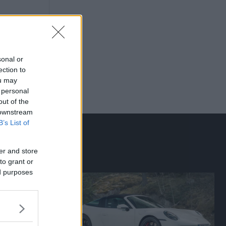
sonal or
ection to
ou may
 personal
out of the
 downstream
B’s List of
er and store
to grant or
ed purposes