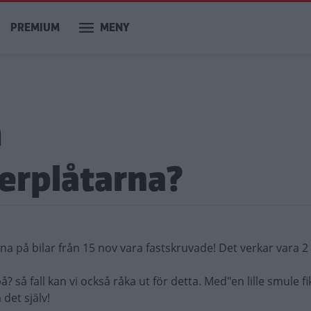
PREMIUM
MENY
m
erplåtarna?
na på bilar från 15 nov vara fastskruvade! Det verkar vara 2
? så fall kan vi också råka ut för detta. Med"en lille smule fi
det själv!