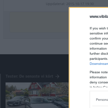
Uppdaterat: 2015-10-17 19:30
www.vibil
De
If you wish 
sensitive in
confirm you
continue se
information 
further disc
participants
Downstream 
Please note
Tester: De senaste vi kört
information 
deny consent
in below Go
Persona