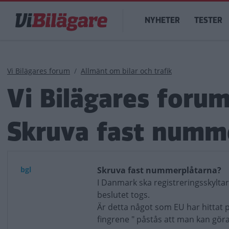
Hoppa
Main
till
NYHETER
TESTER
navigation
huvudinnehåll
Länkstig
Vi Bilägares forum
Allmänt om bilar och trafik
Vi Bilägares foru
Skruva fast numm
bgl
Skruva fast nummerplåtarna?
I Danmark ska registreringsskyltar
beslutet togs.
Är detta något som EU har hittat på
fingrene " påstås att man kan göra 