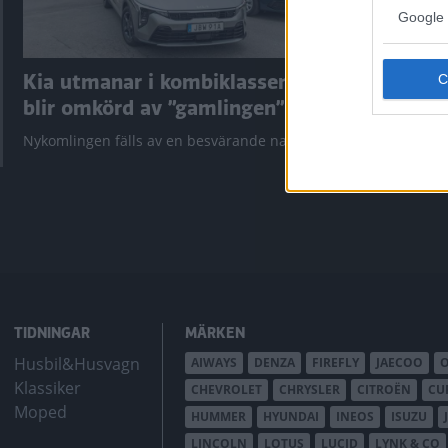
Google 
Kia utmanar i kombiklassen –
”God chans
blir omkörd av ”gamlingen”
Utbudet av te
krympt men fy
Nykomlingen fälls av en besvärande nackdel.
bZ4X Touring.
TIDNINGAR
MÄRKEN
Husbil&Husvagn
AIWAYS
DENZA
FIREFLY
JAECOO
Klassiker
CHEVROLET
CHRYSLER
CITROËN
CU
Moped
HUMMER
HYUNDAI
INEOS
ISUZU
LINCOLN
LOTUS
LUCID
LYNK & CO