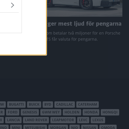
a RAV4
Den ger mest ljud för pengarna
 Q3 och
Den som betalar två miljoner för en Porsche
911 GTS får valuta för pengarna.
MW
BUGATTI
BUICK
BYD
CADILLAC
CATERHAM
ER
FORD
GENESIS
GWM WEY
HOLDEN
HONDA
HONGQI
I
LANCIA
LAND ROVER
LEAPMOTOR
LEVC
LEXUS
INO
MINI
MITSUBISHI
MORGAN
NIO
NISSAN
OMODA