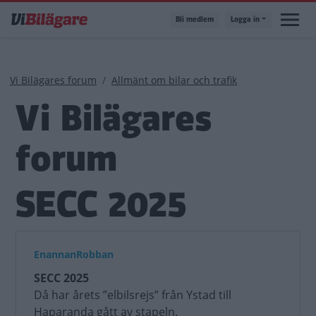
Hoppa
Bli medlem
Logga in
till
huvudinnehåll
Länkstig
Vi Bilägares forum
Allmänt om bilar och trafik
Vi Bilägares
forum
SECC 2025
EnannanRobban
SECC 2025
Då har årets ”elbilsrejs” från Ystad till
Haparanda gått av stapeln.