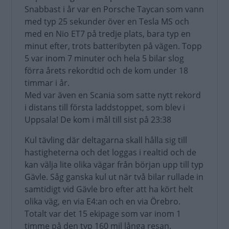
Snabbast i år var en Porsche Taycan som vann
med typ 25 sekunder över en Tesla MS och
med en Nio ET7 på tredje plats, bara typ en
minut efter, trots batteribyten på vägen. Topp
5 var inom 7 minuter och hela 5 bilar slog
förra årets rekordtid och de kom under 18
timmar i år.
Med var även en Scania som satte nytt rekord
i distans till första laddstoppet, som blev i
Uppsala! De kom i mål till sist på 23:38
Kul tävling där deltagarna skall hålla sig till
hastigheterna och det loggas i realtid och de
kan välja lite olika vägar från början upp till typ
Gävle. Såg ganska kul ut när två bilar rullade in
samtidigt vid Gävle bro efter att ha kört helt
olika väg, en via E4:an och en via Örebro.
Totalt var det 15 ekipage som var inom 1
timme på den typ 160 mil långa resan.