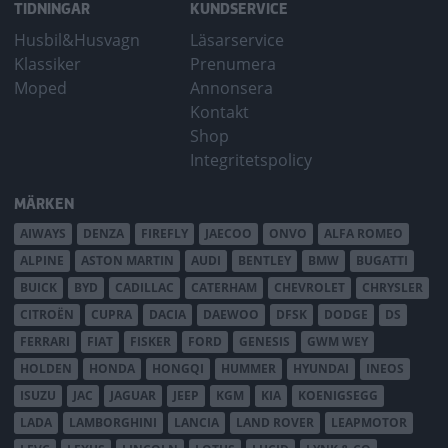
TIDNINGAR
KUNDSERVICE
Husbil&Husvagn
Läsarservice
Klassiker
Prenumera
Moped
Annonsera
Kontakt
Shop
Integritetspolicy
MÄRKEN
AIWAYS
DENZA
FIREFLY
JAECOO
ONVO
ALFA ROMEO
ALPINE
ASTON MARTIN
AUDI
BENTLEY
BMW
BUGATTI
BUICK
BYD
CADILLAC
CATERHAM
CHEVROLET
CHRYSLER
CITROËN
CUPRA
DACIA
DAEWOO
DFSK
DODGE
DS
FERRARI
FIAT
FISKER
FORD
GENESIS
GWM WEY
HOLDEN
HONDA
HONGQI
HUMMER
HYUNDAI
INEOS
ISUZU
JAC
JAGUAR
JEEP
KGM
KIA
KOENIGSEGG
LADA
LAMBORGHINI
LANCIA
LAND ROVER
LEAPMOTOR