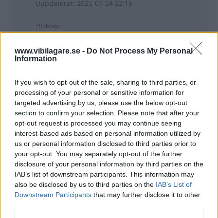
Uppdaterat: 2025-07-24 22:16
*Robban
www.vibilagare.se -
Do Not Process My Personal
Information
Denna tråd är stängd.
If you wish to opt-out of the sale, sharing to third parties, or
processing of your personal or sensitive information for
targeted advertising by us, please use the below opt-out
section to confirm your selection. Please note that after your
opt-out request is processed you may continue seeing
interest-based ads based on personal information utilized by
us or personal information disclosed to third parties prior to
your opt-out. You may separately opt-out of the further
disclosure of your personal information by third parties on the
Tester: De senaste vi kört
IAB’s list of downstream participants. This information may
also be disclosed by us to third parties on the
IAB’s List of
Downstream Participants
that may further disclose it to other
third parties.