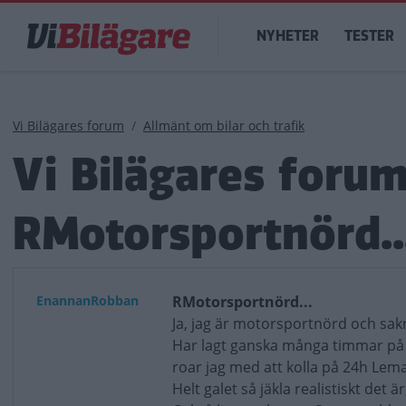
Hoppa
Main
till
NYHETER
TESTER
navigation
huvudinnehåll
Länkstig
Vi Bilägares forum
Allmänt om bilar och trafik
Vi Bilägares foru
RMotorsportnörd..
EnannanRobban
RMotorsportnörd...
Ja, jag är motorsportnörd och sakn
Har lagt ganska många timmar på at
roar jag med att kolla på 24h Lem
Helt galet så jäkla realistiskt det 