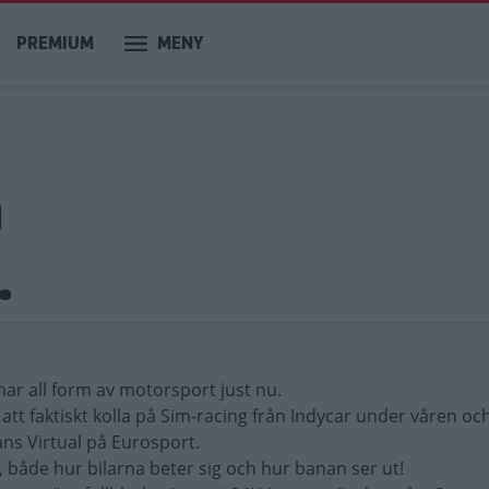
PREMIUM
MENY
m
.
ar all form av motorsport just nu.
t faktiskt kolla på Sim-racing från Indycar under våren och
ans Virtual på Eurosport.
är, både hur bilarna beter sig och hur banan ser ut!