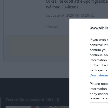
Också lite coolt att e-Sport grabb
två med FIA-licens.
Uppdaterat: 2020-06-13 20:42
*Robban
www.vibil
If you wish 
sensitive in
De
confirm you
continue se
information 
further disc
participants
Downstream 
Please note
information 
deny consent
in below Go
Tester: De senaste vi kört