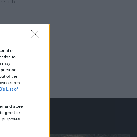
are och
sonal or
ection to
ou may
 personal
out of the
 downstream
B’s List of
er and store
to grant or
ed purposes