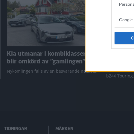
Persona
Google 
Kia utmanar i kombiklassen –
”God chans
blir omkörd av ”gamlingen”
Utbudet av te
krympt men fy
Nykomlingen fälls av en besvärande nackdel.
bZ4X Touring.
TIDNINGAR
MÄRKEN