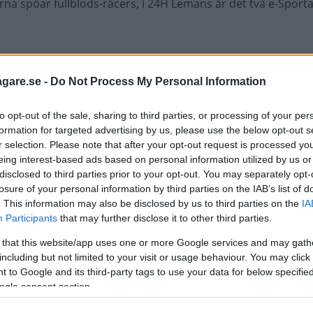
arna spöar fullblods-räcers, i 24H Lemans är det två e-Sport
agare.se -
Do Not Process My Personal Information
to opt-out of the sale, sharing to third parties, or processing of your per
formation for targeted advertising by us, please use the below opt-out s
nna tråd är stängd.
r selection. Please note that after your opt-out request is processed y
eing interest-based ads based on personal information utilized by us or
disclosed to third parties prior to your opt-out. You may separately opt-
losure of your personal information by third parties on the IAB’s list of
. This information may also be disclosed by us to third parties on the
IA
Participants
that may further disclose it to other third parties.
 that this website/app uses one or more Google services and may gath
including but not limited to your visit or usage behaviour. You may click 
 to Google and its third-party tags to use your data for below specifi
ogle consent section.