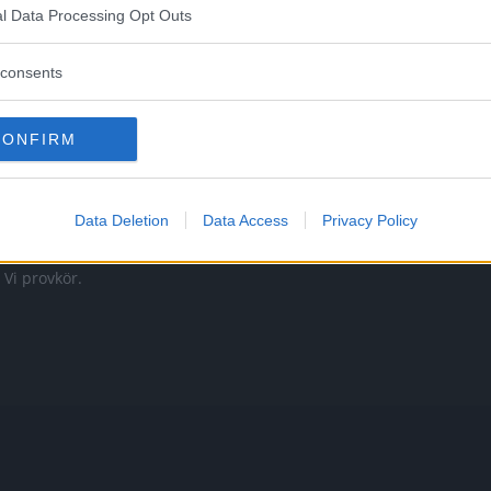
l Data Processing Opt Outs
consents
CONFIRM
 att bli ny favorit”
Så står sig nya Toyot
Data Deletion
Data Access
Privacy Policy
rrängdugliga kombibilar har
Vi ställe nykomlingen mot Audi
lls nu på av eldrivna Toyota
Mazda CX-5.
 Vi provkör.