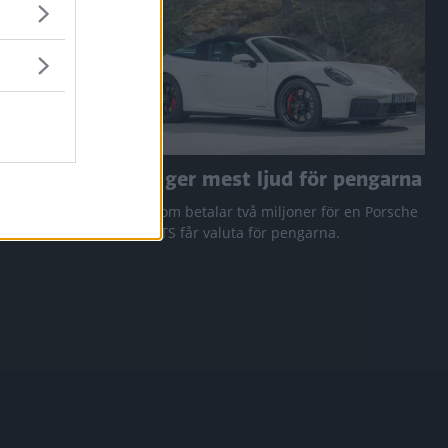
a RAV4
Den ger mest ljud för pengarna
 Q3 och
Den som betalar två miljoner för en Porsche
911 GTS får valuta för pengarna.