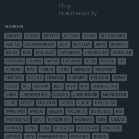
Shop
Integritetspolicy
MÄRKEN
AIWAYS
DENZA
FIREFLY
JAECOO
ONVO
ALFA ROMEO
ALPINE
ASTON MARTIN
AUDI
BENTLEY
BMW
BUGATTI
BUICK
BYD
CADILLAC
CATERHAM
CHEVROLET
CHRYSLER
CITROËN
CUPRA
DACIA
DAEWOO
DFSK
DODGE
DS
FERRARI
FIAT
FISKER
FORD
GENESIS
GWM WEY
HOLDEN
HONDA
HONGQI
HUMMER
HYUNDAI
INEOS
ISUZU
JAC
JAGUAR
JEEP
KGM
KIA
KOENIGSEGG
LADA
LAMBORGHINI
LANCIA
LAND ROVER
LEAPMOTOR
LEVC
LEXUS
LINCOLN
LOTUS
LUCID
LYNK & CO
MASERATI
MAXUS
MAZDA
MCLAREN
MERCEDES
MG
MICROLINO
MINI
MITSUBISHI
MORGAN
NIO
NISSAN
OMODA
OPEL
ORA
PEUGEOT
POLESTAR
PORSCHE
QOROS
RAM
RANGE ROVER
RENAULT
RIVIAN