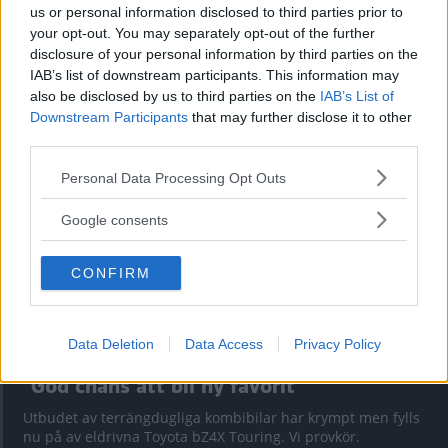
us or personal information disclosed to third parties prior to
your opt-out. You may separately opt-out of the further
Kia utmanar i kombiklassen – blir omkörd
disclosure of your personal information by third parties on the
IAB’s list of downstream participants. This information may
av ”gamlingen”
also be disclosed by us to third parties on the
IAB’s List of
Nykomlingen fälls av en besvärande nackdel.
Downstream Participants
that may further disclose it to other
third parties.
Please note that this website/app uses one or more Google
Personal Data Processing Opt Outs
services and may gather and store information including but
not limited to your visit or usage behaviour. You may click to
Google consents
grant or deny consent to Google and its third-party tags to
use your data for below specified purposes in below Google
CONFIRM
consent section.
Data Deletion
Data Access
Privacy Policy
”God chans att bli ny favorit”
Utbudet av terrängdugliga kombibilar har krympt men fylls
nu på av eldrivna Toyota bZ4X Touring. Vi provkör.