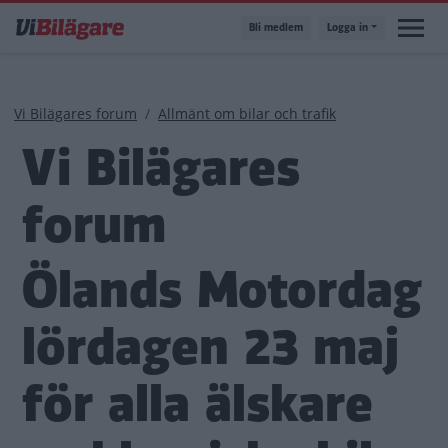
Hoppa
Bli medlem
Logga in
till
huvudinnehåll
Länkstig
Vi Bilägares forum
Allmänt om bilar och trafik
Vi Bilägares
forum
Ölands Motordag
lördagen 23 maj
för alla älskare