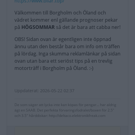
https://www.bilar.top/
Välkommen till Borgholm och Öland och
vädret kommer enl gällande prognoser pekar
på
HÖGSOMMAR
så det är bara att cabba ner!
OBS! Sidan ovan är egentligen inte öppnad
ännu utan den består bara om info om träffen
på lördag. Inga skumma reklamlänkar på sidan
ovan utan bara ett seriöst tips på en trevlig
motorträff i Borgholm på Öland. :-)
Uppdaterat: 2026-05-22 02:37
De som säger att lycka inte kan köpas för pengar... har aldrig
ägt en SAAB. Det perfekta förvaringsfodralet/boxen för 2.5"
och 3.5" hårddiskar: http://deltaco.elektronikfreak.com