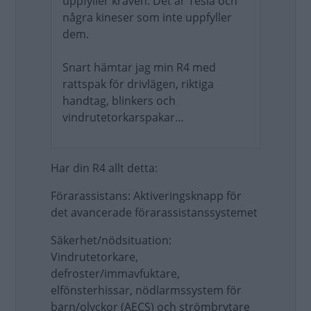
uppfyller kraven. Det är Tesla och
några kineser som inte uppfyller
dem.
Snart hämtar jag min R4 med
rattspak för drivlägen, riktiga
handtag, blinkers och
vindrutetorkarspakar…
Har din R4 allt detta:
Förarassistans: Aktiveringsknapp för
det avancerade förarassistanssystemet
Säkerhet/nödsituation:
Vindrutetorkare,
defroster/immavfuktare,
elfönsterhissar, nödlarmssystem för
barn/olyckor (AECS) och strömbrytare