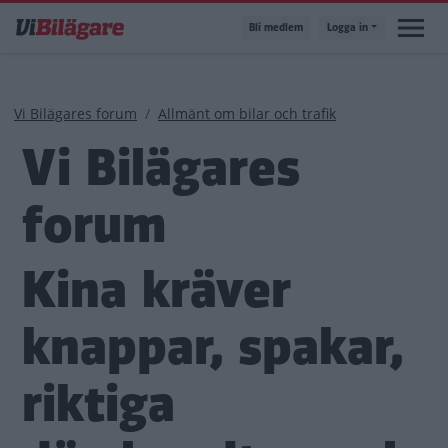
Hoppa
Bli medlem
Logga in
till
huvudinnehåll
Länkstig
Vi Bilägares forum
Allmänt om bilar och trafik
Vi Bilägares
forum
Kina kräver
knappar, spakar,
riktiga