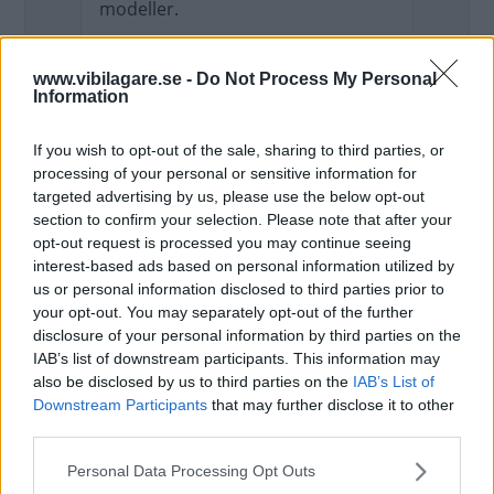
modeller.
www.vibilagare.se -
Do Not Process My Personal
Svårt att tro att befintliga bilar måste
Information
byggas om...
If you wish to opt-out of the sale, sharing to third parties, or
Uppdaterat: 2026-02-18 17:53
processing of your personal or sensitive information for
targeted advertising by us, please use the below opt-out
section to confirm your selection. Please note that after your
L. Mäkinen
opt-out request is processed you may continue seeing
Det är väl bara gamla modeller som
interest-based ads based on personal information utilized by
måste uppdateras, inte gamla bilar som
us or personal information disclosed to third parties prior to
your opt-out. You may separately opt-out of the further
ska byggas om.
disclosure of your personal information by third parties on the
Uppdaterat: 2026-02-18 18:08
IAB’s list of downstream participants. This information may
also be disclosed by us to third parties on the
IAB’s List of
Downstream Participants
that may further disclose it to other
V8-Power
third parties.
Befintliga modeller som fortfarande ska
Please note that this website/app uses one or more Google
Personal Data Processing Opt Outs
säljas nya självklart!
services and may gather and store information including but