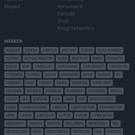
Moped
Annonsera
Kontakt
Shop
Integritetspolicy
MÄRKEN
AIWAYS
DENZA
FIREFLY
JAECOO
ONVO
ALFA ROMEO
ALPINE
ASTON MARTIN
AUDI
BENTLEY
BMW
BUGATTI
BUICK
BYD
CADILLAC
CATERHAM
CHEVROLET
CHRYSLER
CITROËN
CUPRA
DACIA
DAEWOO
DFSK
DODGE
DS
FERRARI
FIAT
FISKER
FORD
GENESIS
GWM WEY
HOLDEN
HONDA
HONGQI
HUMMER
HYUNDAI
INEOS
ISUZU
JAC
JAGUAR
JEEP
KGM
KIA
KOENIGSEGG
LADA
LAMBORGHINI
LANCIA
LAND ROVER
LEAPMOTOR
LEVC
LEXUS
LINCOLN
LOTUS
LUCID
LYNK & CO
MASERATI
MAXUS
MAZDA
MCLAREN
MERCEDES
MG
MICROLINO
MINI
MITSUBISHI
MORGAN
NIO
NISSAN