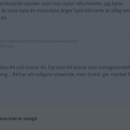
andsvärde sjunker som man byter ofta hmmm. Jag byter
5-7 år varje byte än missnöjda ånger byte bilmärke är dålig om
 ex.
nitor.de/en/detail/990314.html Dåvarande Astra
8751.html
llan R4 och Scenic 60. Dyraste R4 kostar som instegsmodel
ing… R4 har ett roligare utseende, men Scenic ger mycket f
nna tråd är stängd.