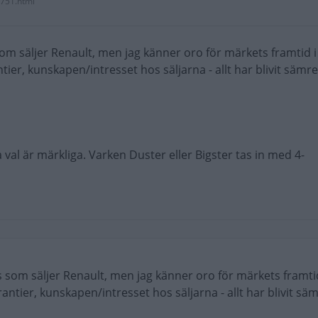
8751.html
m säljer Renault, men jag känner oro för märkets framtid i
tier, kunskapen/intresset hos säljarna - allt har blivit sämre
 val är märkliga. Varken Duster eller Bigster tas in med 4-
 som säljer Renault, men jag känner oro för märkets framtid
rantier, kunskapen/intresset hos säljarna - allt har blivit sä