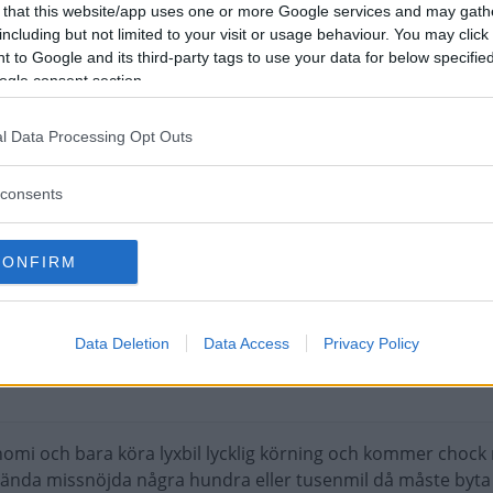
 that this website/app uses one or more Google services and may gath
including but not limited to your visit or usage behaviour. You may click 
 massa olika bilar. Men du verkar köpa vad journalisters
 to Google and its third-party tags to use your data for below specifi
ch med den färg som säljer mest.
ogle consent section.
unden gillar.
l Data Processing Opt Outs
consents
CONFIRM
öra massa olika bilar. Men du verkar köpa vad journalisters
 och med den färg som säljer mest.
Data Deletion
Data Access
Privacy Policy
stunden gillar.
onomi och bara köra lyxbil lycklig körning och kommer choc
ända missnöjda några hundra eller tusenmil då måste byt