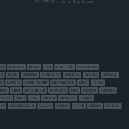
911 GTS får valuta för pengarna.
MW
BUGATTI
BUICK
BYD
CADILLAC
CATERHAM
ER
FORD
GENESIS
GWM WEY
HOLDEN
HONDA
HONGQI
I
LANCIA
LAND ROVER
LEAPMOTOR
LEVC
LEXUS
INO
MINI
MITSUBISHI
MORGAN
NIO
NISSAN
OMODA
-ROYCE
SAAB
SEAT
SKODA
SKYWELL
SMART
AST
VOLKSWAGEN
VOLVO
XPENG
ZEEKR
ZENVO
ZHIDOU