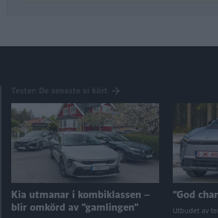
Tester: De senaste vi kört
Kia utmanar i kombiklassen –
”God chans
blir omkörd av ”gamlingen”
Utbudet av te