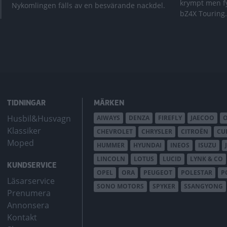
krympt men fy
Nykomlingen fälls av en besvärande nackdel.
bZ4X Touring.
TIDNINGAR
MÄRKEN
Husbil&Husvagn
AIWAYS
DENZA
FIREFLY
JAECOO
Klassiker
CHEVROLET
CHRYSLER
CITROËN
CU
Moped
HUMMER
HYUNDAI
INEOS
ISUZU
LINCOLN
LOTUS
LUCID
LYNK & CO
KUNDSERVICE
OPEL
ORA
PEUGEOT
POLESTAR
P
Läsarservice
SONO MOTORS
SPYKER
SSANGYONG
Prenumera
Annonsera
Kontakt