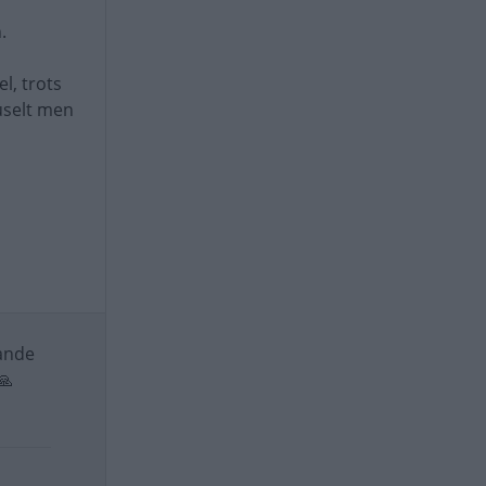
n.
l, trots
 uselt men
rande
🙏