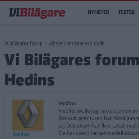
Hoppa
Main
till
NYHETER
TESTER
navigation
huvudinnehåll
Länkstig
Vi Bilägares forum
Allmänt om bilar och trafik
Vi Bilägares foru
Hedins
Hedins
Hedins skulle jag ranka som en av 
Renault agenturen har försäljningen
år. Dessutom har flera avtal med å
De har skurit ner på modellutbudet
Raphael