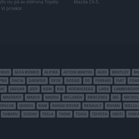
lls nu på av eldrivna Toyota
Mazda CX-5.
 Vi provkör.
ONVO
ALFA ROMEO
ALPINE
ASTON MARTIN
AUDI
BENTLEY
B
PRA
DACIA
DAEWOO
DFSK
DODGE
DS
FERRARI
FIAT
FISK
JAC
JAGUAR
JEEP
KGM
KIA
KOENIGSEGG
LADA
LAMBORGHIN
MASERATI
MAXUS
MAZDA
MCLAREN
MERCEDES
MG
MICROL
ORSCHE
QOROS
RAM
RANGE ROVER
RENAULT
RIVIAN
ROLLS
SUBARU
SUZUKI
TESLA
THINK
TOGG
TOYOTA
UNITI
VINF