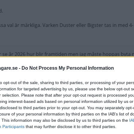
d.
ssa val är märkliga. Varken Duster eller Bigster tas in med 4-
år se år 2026 hur blir framtiden men jag måste hoppas byta m
mmal bil. Få bestämma vilken bilmärken är efter jag läser my
kens Värld, Automotorsport och några del journalist tester
agare.se -
Do Not Process My Personal Information
h avvikelse räckvidd, EU beslut ekonomi vad ska ha fossil oc
, inköp, andrahandsvärde, nöjda ägar märke, låg ljudnivå, hö
to opt-out of the sale, sharing to third parties, or processing of your per
formation for targeted advertising by us, please use the below opt-out s
 och låg ägandekostnad. Det ska bli spännande läsning på d
r selection. Please note that after your opt-out request is processed y
eing interest-based ads based on personal information utilized by us or
disclosed to third parties prior to your opt-out. You may separately opt-
losure of your personal information by third parties on the IAB’s list of
. This information may also be disclosed by us to third parties on the
IA
nitor.de/en/detail/990314.html Dåvarande Astra
Participants
that may further disclose it to other third parties.
8751.html