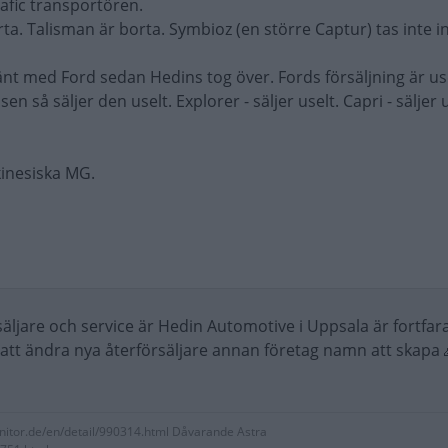
rafic transportören.
a. Talisman är borta. Symbioz (en större Captur) tas inte i
hänt med Ford sedan Hedins tog över. Fords försäljning är use
n så säljer den uselt. Explorer - säljer uselt. Capri - säljer
 kinesiska MG.
säljare och service är Hedin Automotive i Uppsala är fortfa
r att ändra nya återförsäljare annan företag namn att skapa 
nitor.de/en/detail/990314.html Dåvarande Astra