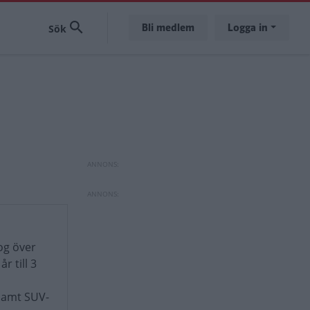
Bli medlem
Logga in
og över
r till 3
 samt SUV-