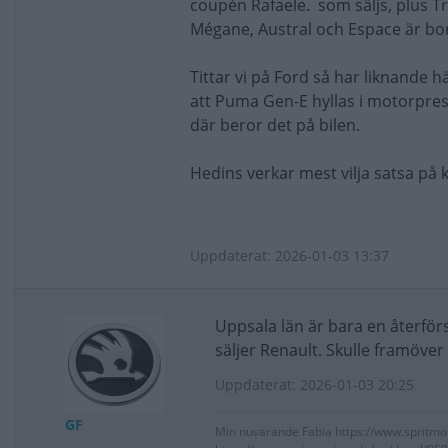
coupén Rafaele. som säljs, plus T
Mégane, Austral och Espace är bort
Tittar vi på Ford så har liknande 
att Puma Gen-E hyllas i motorpresse
där beror det på bilen.
Hedins verkar mest vilja satsa på
Uppdaterat: 2026-01-03 13:37
Uppsala län är bara en återför
säljer Renault. Skulle framöve
Uppdaterat: 2026-01-03 20:25
GF
Min nuvarande Fabia https://www.spritmo