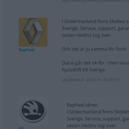
https://www.spritmonitor.de/en/detail/85
I Södermanland finns Skobes so
Sverige. Service, support, garan
sedan Hedins tog över.
Och det är ju samma för Ford.
Raphael
Dacia går det ok för - men vissa
hjulsdrift till Sverige.
Uppdaterat: 2026-01-03 20:59
Raphael skrev:
I Södermanland finns Skobes
Sverige. Service, support, ga
sedan Hedins tog över.
GF