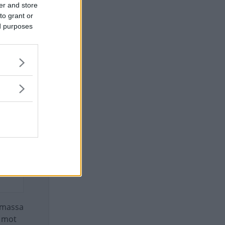
er and store
to grant or
ed purposes
k massa
a mot