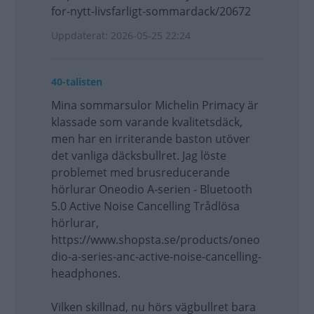
for-nytt-livsfarligt-sommardack/20672
Uppdaterat: 2026-05-25 22:24
40-talisten
Mina sommarsulor Michelin Primacy är
klassade som varande kvalitetsdäck,
men har en irriterande baston utöver
det vanliga däcksbullret. Jag löste
problemet med brusreducerande
hörlurar Oneodio A-serien - Bluetooth
5.0 Active Noise Cancelling Trådlösa
hörlurar,
https://www.shopsta.se/products/oneo
dio-a-series-anc-active-noise-cancelling-
headphones.
Vilken skillnad, nu hörs vägbullret bara