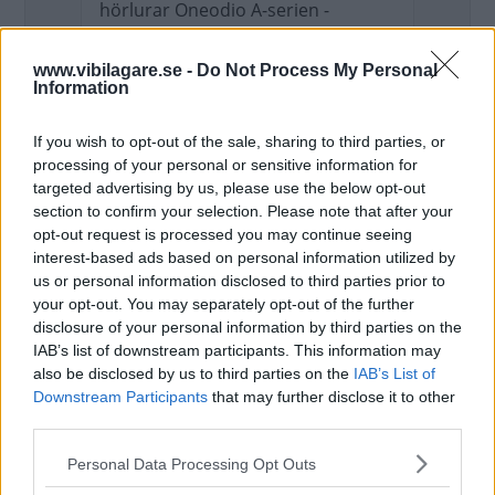
hörlurar Oneodio A-serien -
Bluetooth 5.0 Active Noise
Cancelling Trådlösa hörlurar,
www.vibilagare.se -
Do Not Process My Personal
https://www.shopsta.se/products/
Information
oneodio-a-series-anc-active-noise-
cancelling-headphones.
If you wish to opt-out of the sale, sharing to third parties, or
processing of your personal or sensitive information for
targeted advertising by us, please use the below opt-out
Vilken skillnad, nu hörs vägbullret
section to confirm your selection. Please note that after your
bara som ett mjukt mumlande. Min
opt-out request is processed you may continue seeing
bullriga småbil blev med ens tyst
interest-based ads based on personal information utilized by
som en lyxbil!
us or personal information disclosed to third parties prior to
your opt-out. You may separately opt-out of the further
disclosure of your personal information by third parties on the
IAB’s list of downstream participants. This information may
Bra tips är att kolla vilka däck som satt
also be disclosed by us to third parties on the
IAB’s List of
på som original, brukar vara
Downstream Participants
that may further disclose it to other
specialdäck för den modellen - så olika
third parties.
varianter av Michelin Primacy finns...
Please note that this website/app uses one or more Google
Personal Data Processing Opt Outs
services and may gather and store information including but
På kvalitetsbilar är detta vanligt.