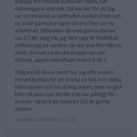
ljudapp och kollade ljudnivån i bilen, har
mätningarna sparade. Då var det för att jag
var intresserad av skillnaden mellan sliten och
ny asfalt på motorvägen då ena filen var ny
asfalterad. Skillnaden då med gamla däcken
var 2,7 db. Idag när jag åkte upp till Skellefteå
träffade jag på samma sak där ena filen fått ny
asfalt, öronen sa att det knappt var nån
skillnad, appen bekräftade med 0,8 db !!
Tidigare på dessa resor har jag ofta använt
hörselskydden för att lyssna på bok och slippa
höra däcken och ha så hög volym, men nu gick
bilen så pass tyst att det inte var jobbigt för
öronen, nästa 4 db tystare i 120 än gamla
däcken.
Uppdaterat: 2026-05-25 21:32