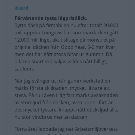
Rikard
Förvånande tysta lågprisdäck.
Bytte däck på firmabilen nu efter totalt 20.000
mil, uppskattningsvis har sommardäcken gått
12.000 mil. Inget akut slitage på mönstret på
original däcken från Good Year, 5-6 mm kvar,
men det har gått stora bitar ur gummit. Då
bilarna snart ska säljas valdes nått billigt,
Laufenn.
När jag svänger ut från gummiverkstad en
märks första skillnaden, mycket lättare att
styra. På rull även i låg fart märks avsaknaden
av stomljud från däcken, även uppe i fart är
det mycket tystare, knappt nått däcksljud alls,
nu stör vindbrus mer än däcken.
Förra året laddade jag ner Arbetsmiljöverkets