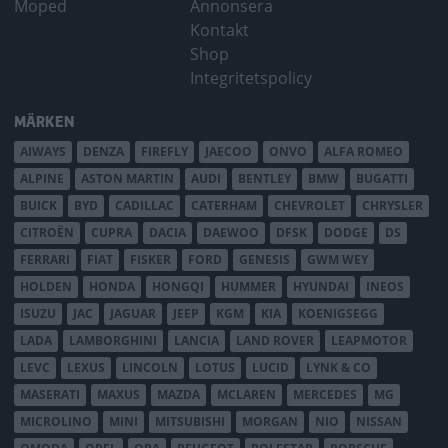
Moped
Annonsera
Kontakt
Shop
Integritetspolicy
MÄRKEN
AIWAYS
DENZA
FIREFLY
JAECOO
ONVO
ALFA ROMEO
ALPINE
ASTON MARTIN
AUDI
BENTLEY
BMW
BUGATTI
BUICK
BYD
CADILLAC
CATERHAM
CHEVROLET
CHRYSLER
CITROËN
CUPRA
DACIA
DAEWOO
DFSK
DODGE
DS
FERRARI
FIAT
FISKER
FORD
GENESIS
GWM WEY
HOLDEN
HONDA
HONGQI
HUMMER
HYUNDAI
INEOS
ISUZU
JAC
JAGUAR
JEEP
KGM
KIA
KOENIGSEGG
LADA
LAMBORGHINI
LANCIA
LAND ROVER
LEAPMOTOR
LEVC
LEXUS
LINCOLN
LOTUS
LUCID
LYNK & CO
MASERATI
MAXUS
MAZDA
MCLAREN
MERCEDES
MG
MICROLINO
MINI
MITSUBISHI
MORGAN
NIO
NISSAN