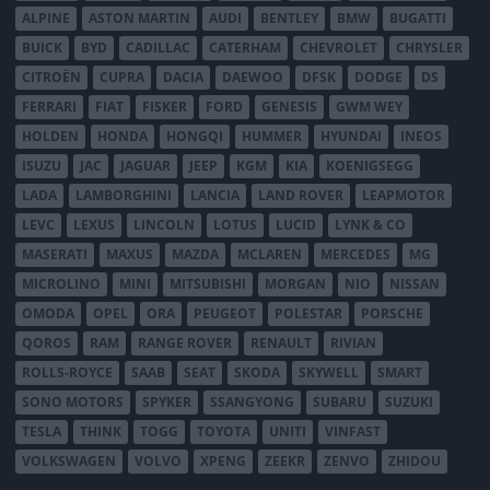
ALPINE
ASTON MARTIN
AUDI
BENTLEY
BMW
BUGATTI
BUICK
BYD
CADILLAC
CATERHAM
CHEVROLET
CHRYSLER
CITROËN
CUPRA
DACIA
DAEWOO
DFSK
DODGE
DS
FERRARI
FIAT
FISKER
FORD
GENESIS
GWM WEY
HOLDEN
HONDA
HONGQI
HUMMER
HYUNDAI
INEOS
ISUZU
JAC
JAGUAR
JEEP
KGM
KIA
KOENIGSEGG
LADA
LAMBORGHINI
LANCIA
LAND ROVER
LEAPMOTOR
LEVC
LEXUS
LINCOLN
LOTUS
LUCID
LYNK & CO
MASERATI
MAXUS
MAZDA
MCLAREN
MERCEDES
MG
MICROLINO
MINI
MITSUBISHI
MORGAN
NIO
NISSAN
OMODA
OPEL
ORA
PEUGEOT
POLESTAR
PORSCHE
QOROS
RAM
RANGE ROVER
RENAULT
RIVIAN
ROLLS-ROYCE
SAAB
SEAT
SKODA
SKYWELL
SMART
SONO MOTORS
SPYKER
SSANGYONG
SUBARU
SUZUKI
TESLA
THINK
TOGG
TOYOTA
UNITI
VINFAST
VOLKSWAGEN
VOLVO
XPENG
ZEEKR
ZENVO
ZHIDOU