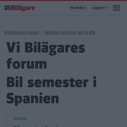
Hoppa
Bli medlem
Logga in
till
huvudinnehåll
Länkstig
Vi Bilägares forum
Allmänt om bilar och trafik
Vi Bilägares
forum
Bil semester i
Spanien
Rikard