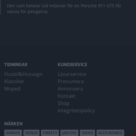
Den som betalar två miljoner för en Porsche 911 GTS får
valuta för pengarna.
TIDNINGAR
KUNDSERVICE
Husbil&Husvagn
Läsarservice
Klassiker
Prenumera
Moped
Annonsera
Kontakt
Shop
Integritetspolicy
MÄRKEN
AIWAYS
DENZA
FIREFLY
JAECOO
ONVO
ALFA ROMEO