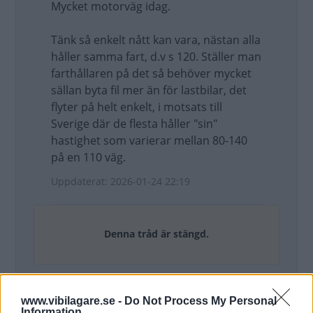
Mycket motorväg idag.
Tänk så enkelt nått kan vara, nästan alla
håller samma fart, d.v s 120. Ställer man
farthållaren på det så behöver mycket
sällan byta fil mer än för lastbilar, det
flyter på helt enkelt, i motsats till
Sverige där de flesta håller "sin"
hastighet som varierar mellan 80-140
på en 110 väg.
Uppdaterat: 2026-01-24 22:19
Denna tråd är stängd.
www.vibilagare.se -
Do Not Process My Personal
Information