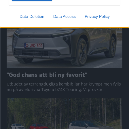
Data Deletion
Data Access
Privacy Policy
”God chans att bli ny favorit”
Utbudet av terrängdugliga kombibilar har krympt men fylls
nu på av eldrivna Toyota bZ4X Touring. Vi provkör.