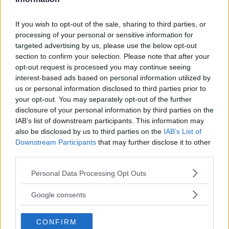
If you wish to opt-out of the sale, sharing to third parties, or
processing of your personal or sensitive information for
targeted advertising by us, please use the below opt-out
Tester: De senaste vi kört
section to confirm your selection. Please note that after your
opt-out request is processed you may continue seeing
interest-based ads based on personal information utilized by
us or personal information disclosed to third parties prior to
your opt-out. You may separately opt-out of the further
disclosure of your personal information by third parties on the
IAB’s list of downstream participants. This information may
also be disclosed by us to third parties on the
IAB’s List of
Downstream Participants
that may further disclose it to other
third parties.
Please note that this website/app uses one or more Google
Personal Data Processing Opt Outs
services and may gather and store information including but
Kia utmanar i kombiklassen – blir omkörd
not limited to your visit or usage behaviour. You may click to
Google consents
grant or deny consent to Google and its third-party tags to
av ”gamlingen”
use your data for below specified purposes in below Google
CONFIRM
Nykomlingen fälls av en besvärande nackdel.
consent section.