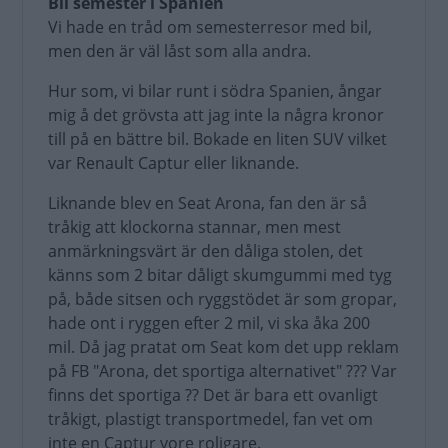
Bil semester i Spanien
Vi hade en tråd om semesterresor med bil,
men den är väl låst som alla andra.
Hur som, vi bilar runt i södra Spanien, ångar
mig å det grövsta att jag inte la några kronor
till på en bättre bil. Bokade en liten SUV vilket
var Renault Captur eller liknande.
Liknande blev en Seat Arona, fan den är så
tråkig att klockorna stannar, men mest
anmärkningsvärt är den dåliga stolen, det
känns som 2 bitar dåligt skumgummi med tyg
på, både sitsen och ryggstödet är som gropar,
hade ont i ryggen efter 2 mil, vi ska åka 200
mil. Då jag pratat om Seat kom det upp reklam
på FB "Arona, det sportiga alternativet" ??? Var
finns det sportiga ?? Det är bara ett ovanligt
tråkigt, plastigt transportmedel, fan vet om
inte en Captur vore roligare.