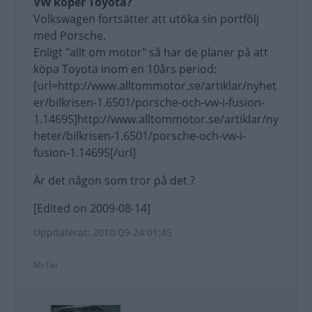
VW köper Toyota?
Volkswagen fortsätter att utöka sin portfölj
med Porsche.
Enligt "allt om motor" så har de planer på att
köpa Toyota inom en 10års period:
[url=http://www.alltommotor.se/artiklar/nyhet
er/bilkrisen-1.6501/porsche-och-vw-i-fusion-
1.14695]http://www.alltommotor.se/artiklar/ny
heter/bilkrisen-1.6501/porsche-och-vw-i-
fusion-1.14695[/url]
Är det någon som tror på det ?
[Edited on 2009-08-14]
Uppdaterat: 2010-09-24 01:45
McTar