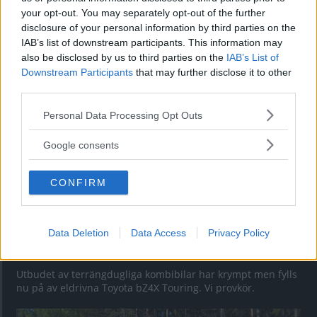
your opt-out. You may separately opt-out of the further
Kia utmanar i kombiklassen – blir omkörd
disclosure of your personal information by third parties on the
av ”gamlingen”
IAB’s list of downstream participants. This information may
also be disclosed by us to third parties on the
IAB’s List of
Nykomlingen fälls av en besvärande nackdel.
Downstream Participants
that may further disclose it to other
third parties.
Please note that this website/app uses one or more Google
Personal Data Processing Opt Outs
services and may gather and store information including but
not limited to your visit or usage behaviour. You may click to
Google consents
grant or deny consent to Google and its third-party tags to
use your data for below specified purposes in below Google
CONFIRM
consent section.
Data Deletion
Data Access
Privacy Policy
”God chans att bli ny favorit”
Utbudet av terrängdugliga kombibilar har krympt men fylls
nu på av eldrivna Toyota bZ4X Touring. Vi provkör.