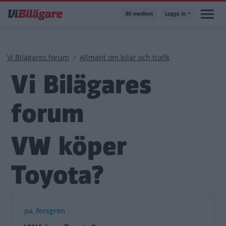
Hoppa
Bli medlem
Logga in
till
huvudinnehåll
Länkstig
Vi Bilägares forum
Allmänt om bilar och trafik
Vi Bilägares
forum
VW köper
Toyota?
pa_forsgren