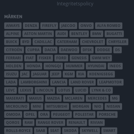
Integritetspolicy
MÄRKEN
AIWAYS
DENZA
FIREFLY
JAECOO
ONVO
ALFA ROMEO
ALPINE
ASTON MARTIN
AUDI
BENTLEY
BMW
BUGATTI
BUICK
BYD
CADILLAC
CATERHAM
CHEVROLET
CHRYSLER
CITROËN
CUPRA
DACIA
DAEWOO
DFSK
DODGE
DS
FERRARI
FIAT
FISKER
FORD
GENESIS
GWM WEY
HOLDEN
HONDA
HONGQI
HUMMER
HYUNDAI
INEOS
ISUZU
JAC
JAGUAR
JEEP
KGM
KIA
KOENIGSEGG
LADA
LAMBORGHINI
LANCIA
LAND ROVER
LEAPMOTOR
LEVC
LEXUS
LINCOLN
LOTUS
LUCID
LYNK & CO
MASERATI
MAXUS
MAZDA
MCLAREN
MERCEDES
MG
MICROLINO
MINI
MITSUBISHI
MORGAN
NIO
NISSAN
OMODA
OPEL
ORA
PEUGEOT
POLESTAR
PORSCHE
QOROS
RAM
RANGE ROVER
RENAULT
RIVIAN
ROLLS-ROYCE
SAAB
SEAT
SKODA
SKYWELL
SMART