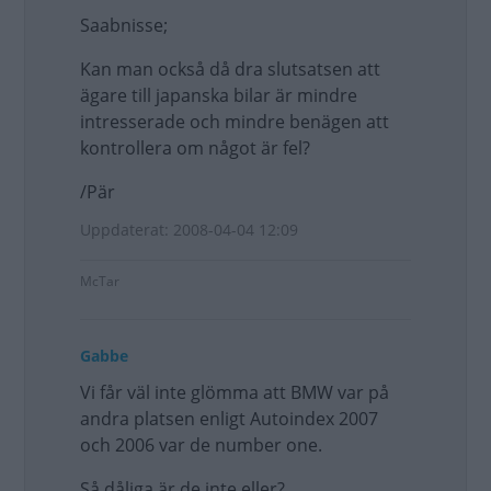
Saabnisse;
Kan man också då dra slutsatsen att
ägare till japanska bilar är mindre
intresserade och mindre benägen att
kontrollera om något är fel?
/Pär
Uppdaterat: 2008-04-04 12:09
McTar
Gabbe
Vi får väl inte glömma att BMW var på
andra platsen enligt Autoindex 2007
och 2006 var de number one.
Så dåliga är de inte,eller?