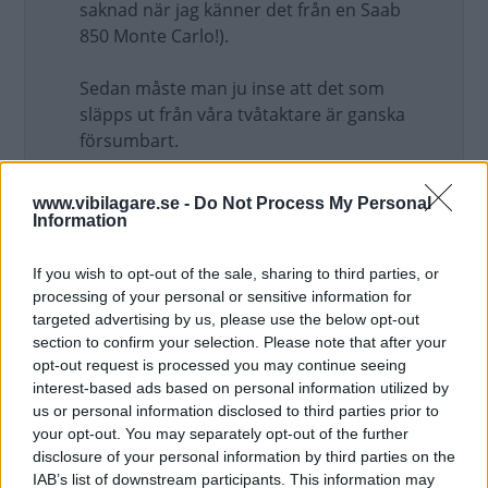
saknad när jag känner det från en Saab
850 Monte Carlo!).
Sedan måste man ju inse att det som
släpps ut från våra tvåtaktare är ganska
försumbart.
Det är ju annat i Asien! Tyvärr!
www.vibilagare.se -
Do Not Process My Personal
Information
Uppdaterat: 2008-04-04 23:18
If you wish to opt-out of the sale, sharing to third parties, or
Varje Saab är värd att vårdas och bevaras, sådana
processing of your personal or sensitive information for
bilar görs inte längre
targeted advertising by us, please use the below opt-out
section to confirm your selection. Please note that after your
opt-out request is processed you may continue seeing
interest-based ads based on personal information utilized by
us or personal information disclosed to third parties prior to
your opt-out. You may separately opt-out of the further
disclosure of your personal information by third parties on the
IAB’s list of downstream participants. This information may
saabnisse