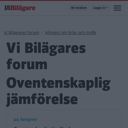
Hoppa
Bli medlem
Logga in
till
huvudinnehåll
Länkstig
Vi Bilägares forum
Allmänt om bilar och trafik
Vi Bilägares
forum
Oventenskaplig
jämförelse
pa_forsgren