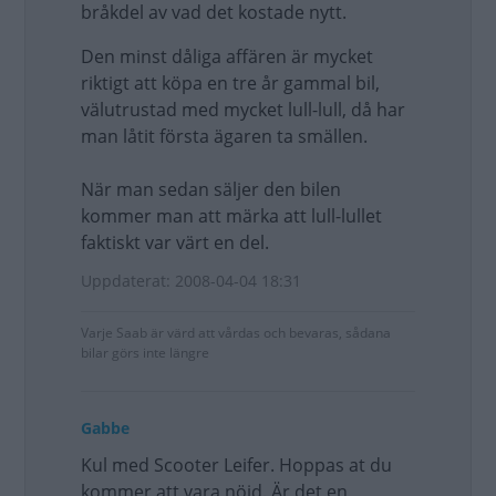
bråkdel av vad det kostade nytt.
Den minst dåliga affären är mycket
riktigt att köpa en tre år gammal bil,
välutrustad med mycket lull-lull, då har
man låtit första ägaren ta smällen.
När man sedan säljer den bilen
kommer man att märka att lull-lullet
faktiskt var värt en del.
Uppdaterat: 2008-04-04 18:31
Varje Saab är värd att vårdas och bevaras, sådana
bilar görs inte längre
Gabbe
Kul med Scooter Leifer. Hoppas at du
kommer att vara nöjd. Är det en