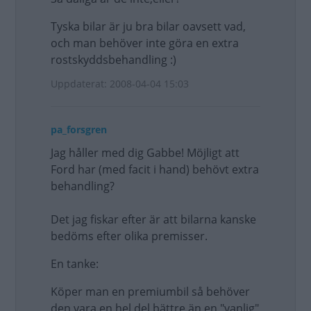
Tyska bilar är ju bra bilar oavsett vad,
och man behöver inte göra en extra
rostskyddsbehandling :)
Uppdaterat: 2008-04-04 15:03
pa_forsgren
Jag håller med dig Gabbe! Möjligt att
Ford har (med facit i hand) behövt extra
behandling?
Det jag fiskar efter är att bilarna kanske
bedöms efter olika premisser.
En tanke:
Köper man en premiumbil så behöver
den vara en hel del bättre än en "vanlig"