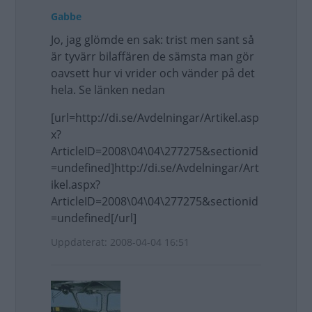
Gabbe
Jo, jag glömde en sak: trist men sant så
är tyvärr bilaffären de sämsta man gör
oavsett hur vi vrider och vänder på det
hela. Se länken nedan
[url=http://di.se/Avdelningar/Artikel.asp
x?
ArticleID=2008\04\04\277275&sectionid
=undefined]http://di.se/Avdelningar/Art
ikel.aspx?
ArticleID=2008\04\04\277275&sectionid
=undefined[/url]
Uppdaterat: 2008-04-04 16:51