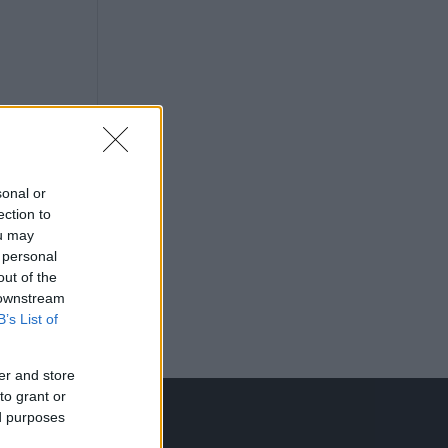
sonal or
ection to
ou may
 personal
out of the
 downstream
B’s List of
er and store
to grant or
ed purposes