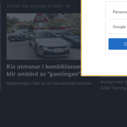
Tester: De senaste vi kört
Persona
Google 
Kia utmanar i kombiklassen –
”God chans
blir omkörd av ”gamlingen”
Utbudet av te
krympt men fy
Nykomlingen fälls av en besvärande nackdel.
bZ4X Touring.