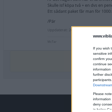
Skulle isf köpa två + en dvs en pe
Ett sådant paket får man för 1000:-
/Pär
Uppdaterat: 2010-09-24 01:45
www.vibil
McTar
If you wish 
sensitive in
confirm you
De
continue se
information 
further disc
participants
Downstream 
Please note
information 
deny consent
in below Go