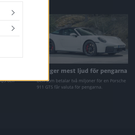
a RAV4
Den ger mest ljud för pengarna
 Q3 och
Den som betalar två miljoner för en Porsche
911 GTS får valuta för pengarna.