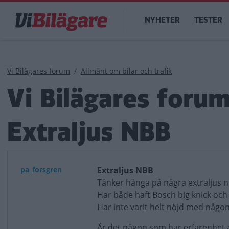
Hoppa
Main
till
NYHETER
TESTER
navigation
huvudinnehåll
Länkstig
Vi Bilägares forum
Allmänt om bilar och trafik
Vi Bilägares foru
Extraljus NBB
pa_forsgren
Extraljus NBB
Tänker hänga på några extraljus nu
Har både haft Bosch big knick och H
Har inte varit helt nöjd med någon
Är det någon som har erfarenhet a