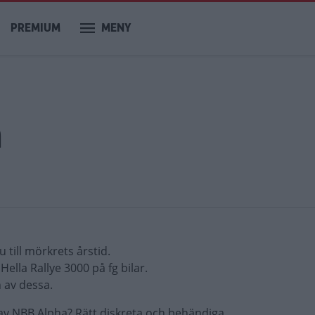
PREMIUM
MENY
m
 till mörkrets årstid.
ella Rallye 3000 på fg bilar.
 av dessa.
v NBB Alpha? Rätt diskreta och behändiga...