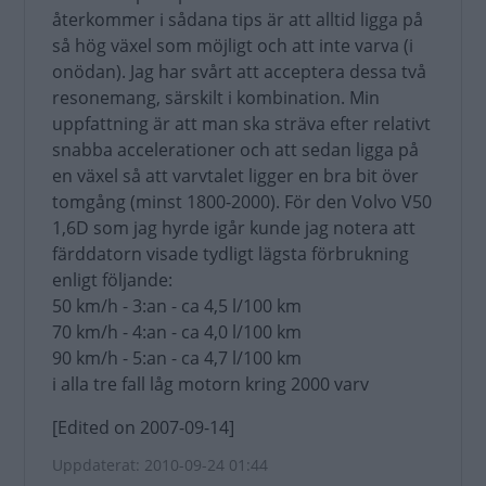
återkommer i sådana tips är att alltid ligga på
så hög växel som möjligt och att inte varva (i
onödan). Jag har svårt att acceptera dessa två
resonemang, särskilt i kombination. Min
uppfattning är att man ska sträva efter relativt
snabba accelerationer och att sedan ligga på
en växel så att varvtalet ligger en bra bit över
tomgång (minst 1800-2000). För den Volvo V50
1,6D som jag hyrde igår kunde jag notera att
färddatorn visade tydligt lägsta förbrukning
enligt följande:
50 km/h - 3:an - ca 4,5 l/100 km
70 km/h - 4:an - ca 4,0 l/100 km
90 km/h - 5:an - ca 4,7 l/100 km
i alla tre fall låg motorn kring 2000 varv
[Edited on 2007-09-14]
Uppdaterat: 2010-09-24 01:44