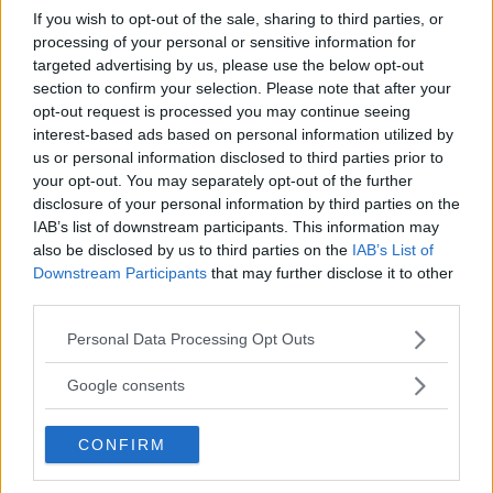
If you wish to opt-out of the sale, sharing to third parties, or
processing of your personal or sensitive information for
Tester: De senaste vi kört
targeted advertising by us, please use the below opt-out
section to confirm your selection. Please note that after your
opt-out request is processed you may continue seeing
interest-based ads based on personal information utilized by
us or personal information disclosed to third parties prior to
your opt-out. You may separately opt-out of the further
disclosure of your personal information by third parties on the
IAB’s list of downstream participants. This information may
also be disclosed by us to third parties on the
IAB’s List of
Downstream Participants
that may further disclose it to other
third parties.
Please note that this website/app uses one or more Google
Personal Data Processing Opt Outs
Kia utmanar i kombiklassen – blir omkörd
services and may gather and store information including but
av ”gamlingen”
not limited to your visit or usage behaviour. You may click to
Google consents
grant or deny consent to Google and its third-party tags to
Nykomlingen fälls av en besvärande nackdel.
use your data for below specified purposes in below Google
CONFIRM
consent section.