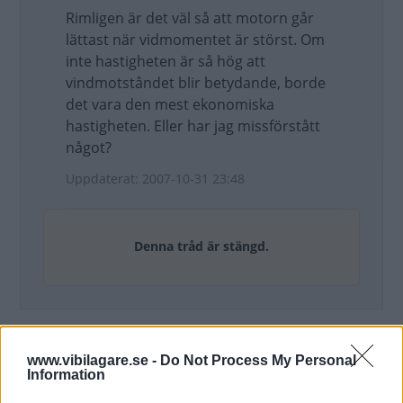
Rimligen är det väl så att motorn går
lättast när vidmomentet är störst. Om
inte hastigheten är så hög att
vindmotståndet blir betydande, borde
det vara den mest ekonomiska
hastigheten. Eller har jag missförstått
något?
Uppdaterat: 2007-10-31 23:48
Denna tråd är stängd.
www.vibilagare.se -
Do Not Process My Personal
Information