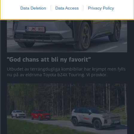
Data Deletion
Data Access
Privacy Policy
”God chans att bli ny favorit”
Utbudet av terrängdugliga kombibilar har krympt men fylls
nu på av eldrivna Toyota bZ4X Touring. Vi provkör.