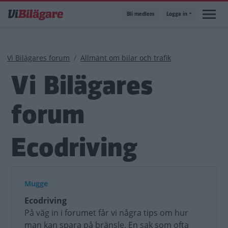
Hoppa
Bli medlem
Logga in
till
huvudinnehåll
Länkstig
Vi Bilägares forum
Allmänt om bilar och trafik
Vi Bilägares
forum
Ecodriving
Mugge
Ecodriving
På väg in i forumet får vi några tips om hur
man kan spara på bränsle. En sak som ofta