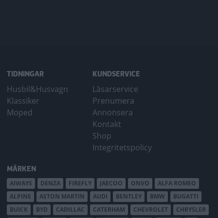
TIDNINGAR
KUNDSERVICE
Husbil&Husvagn
Läsarservice
Klassiker
Prenumera
Moped
Annonsera
Kontakt
Shop
Integritetspolicy
MÄRKEN
AIWAYS
DENZA
FIREFLY
JAECOO
ONVO
ALFA ROMEO
ALPINE
ASTON MARTIN
AUDI
BENTLEY
BMW
BUGATTI
BUICK
BYD
CADILLAC
CATERHAM
CHEVROLET
CHRYSLER