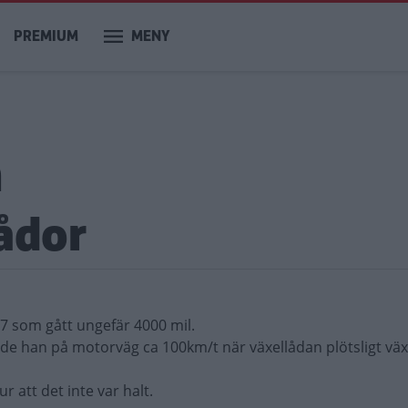
PREMIUM
MENY
m
ådor
7 som gått ungefär 4000 mil.
de han på motorväg ca 100km/t när växellådan plötsligt väx
r att det inte var halt.