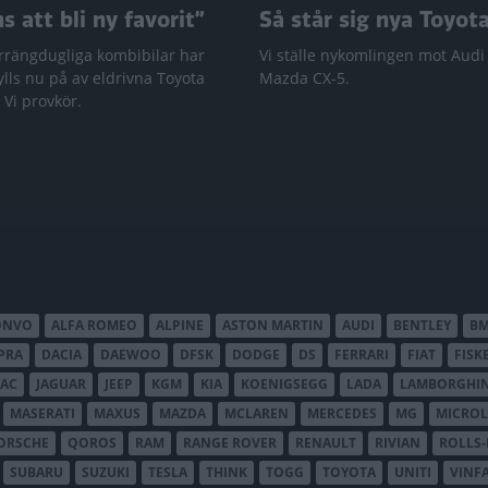
 att bli ny favorit”
Så står sig nya Toyot
rrängdugliga kombibilar har
Vi ställe nykomlingen mot Audi
lls nu på av eldrivna Toyota
Mazda CX-5.
 Vi provkör.
ONVO
ALFA ROMEO
ALPINE
ASTON MARTIN
AUDI
BENTLEY
B
PRA
DACIA
DAEWOO
DFSK
DODGE
DS
FERRARI
FIAT
FISK
JAC
JAGUAR
JEEP
KGM
KIA
KOENIGSEGG
LADA
LAMBORGHIN
MASERATI
MAXUS
MAZDA
MCLAREN
MERCEDES
MG
MICROL
ORSCHE
QOROS
RAM
RANGE ROVER
RENAULT
RIVIAN
ROLLS
SUBARU
SUZUKI
TESLA
THINK
TOGG
TOYOTA
UNITI
VINF