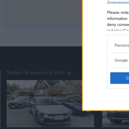
Downstream 
De
Please note
information 
deny consent
in below Go
Persona
Google 
Tester: De senaste vi kört