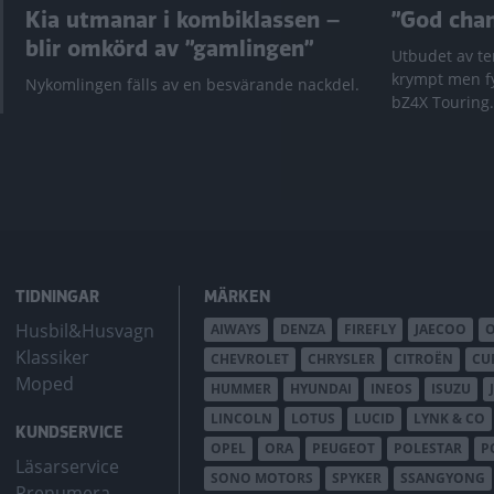
Kia utmanar i kombiklassen –
”God chans
blir omkörd av ”gamlingen”
Utbudet av te
krympt men fy
Nykomlingen fälls av en besvärande nackdel.
bZ4X Touring.
TIDNINGAR
MÄRKEN
Husbil&Husvagn
AIWAYS
DENZA
FIREFLY
JAECOO
Klassiker
CHEVROLET
CHRYSLER
CITROËN
CU
Moped
HUMMER
HYUNDAI
INEOS
ISUZU
LINCOLN
LOTUS
LUCID
LYNK & CO
KUNDSERVICE
OPEL
ORA
PEUGEOT
POLESTAR
P
Läsarservice
SONO MOTORS
SPYKER
SSANGYONG
Prenumera