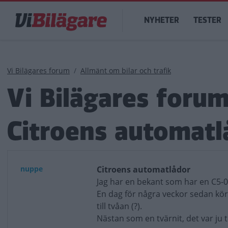
Hoppa
Main
till
NYHETER
TESTER
navigation
huvudinnehåll
Länkstig
Vi Bilägares forum
Allmänt om bilar och trafik
Vi Bilägares foru
Citroens automatl
nuppe
Citroens automatlådor
Jag har en bekant som har en C5-0
En dag för några veckor sedan kör
till tvåan (?).
Nästan som en tvärnit, det var ju tu