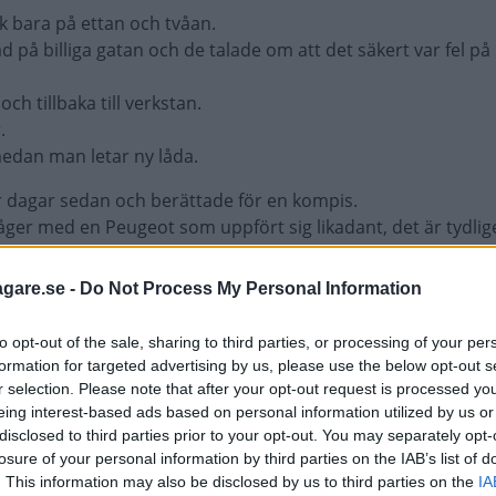
 bara på ettan och tvåan.
ad på billiga gatan och de talade om att det säkert var fel på
och tillbaka till verkstan.
.
medan man letar ny låda.
ar dagar sedan och berättade för en kompis.
ger med en Peugeot som uppfört sig likadant, det är tydlig
 i datorn.
agare.se -
Do Not Process My Personal Information
t lådan går ner till tvåans växel och låser där.
en/Peugeot-kretsar och lär åtgärdas utan kostnad som good-w
to opt-out of the sale, sharing to third parties, or processing of your per
formation for targeted advertising by us, please use the below opt-out s
r selection. Please note that after your opt-out request is processed y
nyttja fel verkstad.
eing interest-based ads based on personal information utilized by us or
disclosed to third parties prior to your opt-out. You may separately opt-
losure of your personal information by third parties on the IAB’s list of
. This information may also be disclosed by us to third parties on the
IA