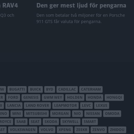
a RAV4
Den ger mest ljud för pengarna
 Q3 och
Den som betalar två miljoner för en Porsche
911 GTS får valuta för pengarna.
MW
BUGATTI
BUICK
BYD
CADILLAC
CATERHAM
ER
FORD
GENESIS
GWM WEY
HOLDEN
HONDA
HONGQI
I
LANCIA
LAND ROVER
LEAPMOTOR
LEVC
LEXUS
INO
MINI
MITSUBISHI
MORGAN
NIO
NISSAN
OMODA
-ROYCE
SAAB
SEAT
SKODA
SKYWELL
SMART
AST
VOLKSWAGEN
VOLVO
XPENG
ZEEKR
ZENVO
ZHIDOU