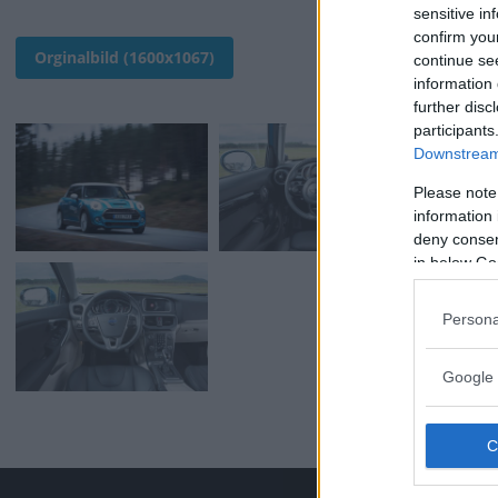
sensitive in
confirm you
Orginalbild (1600x1067)
continue se
information 
further disc
participants
Downstream 
Please note
information 
deny consent
in below Go
Persona
Google 