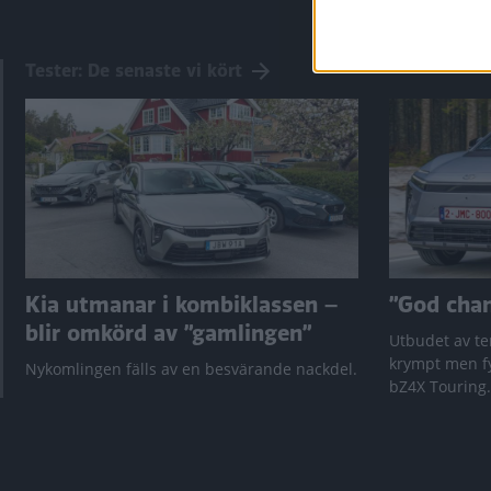
Tester: De senaste vi kört
Kia utmanar i kombiklassen –
”God chans
blir omkörd av ”gamlingen”
Utbudet av te
krympt men fy
Nykomlingen fälls av en besvärande nackdel.
bZ4X Touring.