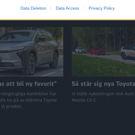
Data Deletion
Data Access
Privacy Policy
 att bli ny favorit”
Så står sig nya Toyot
rrängdugliga kombibilar har
Vi ställe nykomlingen mot Audi
lls nu på av eldrivna Toyota
Mazda CX-5.
 Vi provkör.