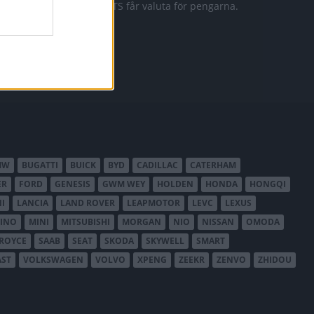
911 GTS får valuta för pengarna.
MW
BUGATTI
BUICK
BYD
CADILLAC
CATERHAM
ER
FORD
GENESIS
GWM WEY
HOLDEN
HONDA
HONGQI
I
LANCIA
LAND ROVER
LEAPMOTOR
LEVC
LEXUS
INO
MINI
MITSUBISHI
MORGAN
NIO
NISSAN
OMODA
-ROYCE
SAAB
SEAT
SKODA
SKYWELL
SMART
AST
VOLKSWAGEN
VOLVO
XPENG
ZEEKR
ZENVO
ZHIDOU