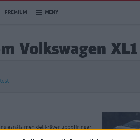
PREMIUM
MENY
 om Volkswagen XL1
 test
bränslesnåla men det kräver uppoffringar.
iesel men komforten är enkel, utrymmet