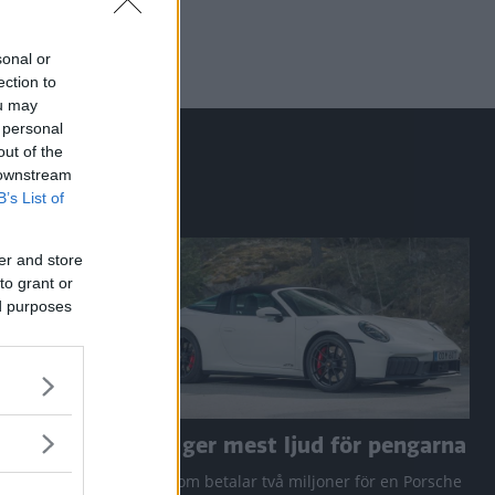
sonal or
ection to
ou may
 personal
out of the
 downstream
B’s List of
er and store
to grant or
ed purposes
a RAV4
Den ger mest ljud för pengarna
 Q3 och
Den som betalar två miljoner för en Porsche