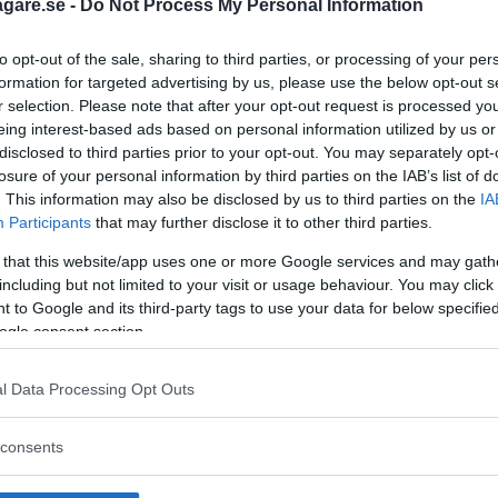
agare.se -
Do Not Process My Personal Information
to opt-out of the sale, sharing to third parties, or processing of your per
formation for targeted advertising by us, please use the below opt-out s
r selection. Please note that after your opt-out request is processed y
eing interest-based ads based on personal information utilized by us or
disclosed to third parties prior to your opt-out. You may separately opt-
losure of your personal information by third parties on the IAB’s list of
. This information may also be disclosed by us to third parties on the
IA
Participants
that may further disclose it to other third parties.
 that this website/app uses one or more Google services and may gath
including but not limited to your visit or usage behaviour. You may click 
 to Google and its third-party tags to use your data for below specifi
ogle consent section.
l Data Processing Opt Outs
 att bli ny favorit”
Så står sig nya Toyot
consents
rrängdugliga kombibilar har
Vi ställe nykomlingen mot Audi