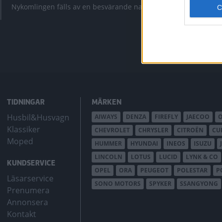
krympt men fy
Nykomlingen fälls av en besvärande nackdel.
bZ4X Touring.
TIDNINGAR
MÄRKEN
Husbil&Husvagn
AIWAYS
DENZA
FIREFLY
JAECOO
Klassiker
CHEVROLET
CHRYSLER
CITROËN
CU
Moped
HUMMER
HYUNDAI
INEOS
ISUZU
LINCOLN
LOTUS
LUCID
LYNK & CO
KUNDSERVICE
OPEL
ORA
PEUGEOT
POLESTAR
P
Läsarservice
SONO MOTORS
SPYKER
SSANGYONG
Prenumera
Annonsera
Kontakt