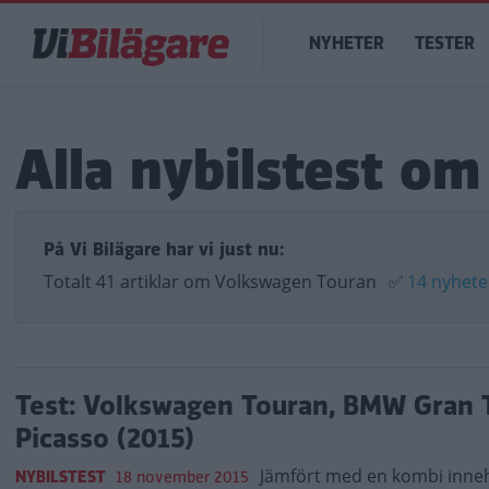
Hoppa
Main
till
NYHETER
TESTER
navigation
huvudinnehåll
Alla nybilstest o
På Vi Bilägare har vi just nu:
Totalt 41 artiklar om Volkswagen Touran
✅
14 nyhete
Test: Volkswagen Touran, BMW Gran T
Picasso (2015)
Jämfört med en kombi inneh
NYBILSTEST
18 november 2015