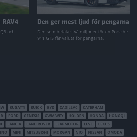
a RAV4
Den ger mest ljud för pengarna
 Q3 och
Den som betalar två miljoner för en Porsche
911 GTS får valuta för pengarna.
MW
BUGATTI
BUICK
BYD
CADILLAC
CATERHAM
ER
FORD
GENESIS
GWM WEY
HOLDEN
HONDA
HONGQI
I
LANCIA
LAND ROVER
LEAPMOTOR
LEVC
LEXUS
INO
MINI
MITSUBISHI
MORGAN
NIO
NISSAN
OMODA