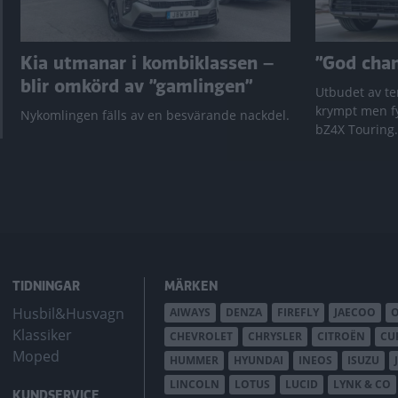
Kia utmanar i kombiklassen –
”God chans
blir omkörd av ”gamlingen”
Utbudet av te
krympt men fy
Nykomlingen fälls av en besvärande nackdel.
bZ4X Touring.
TIDNINGAR
MÄRKEN
Husbil&Husvagn
AIWAYS
DENZA
FIREFLY
JAECOO
Klassiker
CHEVROLET
CHRYSLER
CITROËN
CU
Moped
HUMMER
HYUNDAI
INEOS
ISUZU
LINCOLN
LOTUS
LUCID
LYNK & CO
KUNDSERVICE