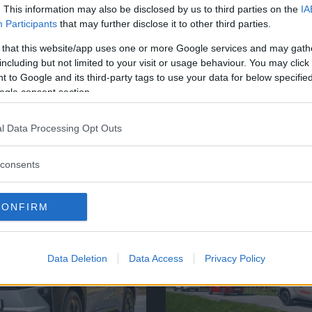
. This information may also be disclosed by us to third parties on the
IA
Participants
that may further disclose it to other third parties.
Touran
 that this website/app uses one or more Google services and may gath
including but not limited to your visit or usage behaviour. You may click 
design. Elektroniskt fyrverkeri mot blå instrumentbelysning
 to Google and its third-party tags to use your data for below specifi
ouran - vem vinner den matchen?
ogle consent section.
l Data Processing Opt Outs
consents
CONFIRM
Data Deletion
Data Access
Privacy Policy