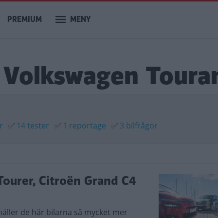
PREMIUM
MENY
m Volkswagen Toura
r
✅
14 tester
✅
1 reportage
✅
3 bilfrågor
ourer, Citroën Grand C4
åller de här bilarna så mycket mer