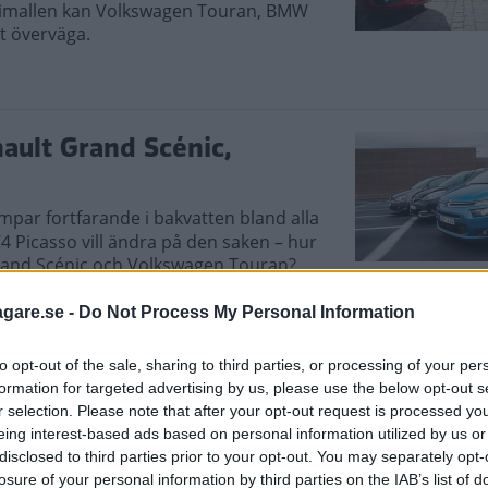
bimallen kan Volkswagen Touran, BMW
t överväga.
nault Grand Scénic,
ämpar fortfarande i bakvatten bland alla
4 Picasso vill ändra på den saken – hur
rand Scénic och Volkswagen Touran?
agare.se -
Do Not Process My Personal Information
to opt-out of the sale, sharing to third parties, or processing of your per
nd C-Max (2010)
formation for targeted advertising by us, please use the below opt-out s
r selection. Please note that after your opt-out request is processed y
ill sitta kvar i lilla mellanklassen? Då kan Ford Grand C-Max
eing interest-based ads based on personal information utilized by us or
är smidiga vuxna eller barn. C-Max är finurlig, Touran är 
disclosed to third parties prior to your opt-out. You may separately opt-
losure of your personal information by third parties on the IAB’s list of