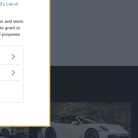
B’s List of
er and store
to grant or
. Fransk
ed purposes