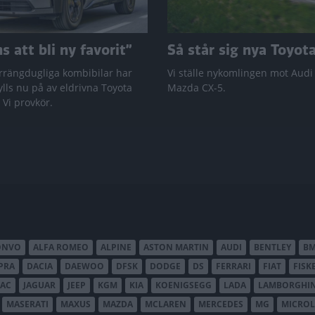
 att bli ny favorit”
Så står sig nya Toyot
rrängdugliga kombibilar har
Vi ställe nykomlingen mot Audi
lls nu på av eldrivna Toyota
Mazda CX-5.
 Vi provkör.
ONVO
ALFA ROMEO
ALPINE
ASTON MARTIN
AUDI
BENTLEY
B
PRA
DACIA
DAEWOO
DFSK
DODGE
DS
FERRARI
FIAT
FISK
JAC
JAGUAR
JEEP
KGM
KIA
KOENIGSEGG
LADA
LAMBORGHIN
MASERATI
MAXUS
MAZDA
MCLAREN
MERCEDES
MG
MICROL