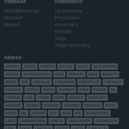
TIDNINGAR
KUNDSERVICE
Husbil&Husvagn
Läsarservice
Klassiker
Prenumera
Moped
Annonsera
Kontakt
Shop
Integritetspolicy
MÄRKEN
AIWAYS
DENZA
FIREFLY
JAECOO
ONVO
ALFA ROMEO
ALPINE
ASTON MARTIN
AUDI
BENTLEY
BMW
BUGATTI
BUICK
BYD
CADILLAC
CATERHAM
CHEVROLET
CHRYSLER
CITROËN
CUPRA
DACIA
DAEWOO
DFSK
DODGE
DS
FERRARI
FIAT
FISKER
FORD
GENESIS
GWM WEY
HOLDEN
HONDA
HONGQI
HUMMER
HYUNDAI
INEOS
ISUZU
JAC
JAGUAR
JEEP
KGM
KIA
KOENIGSEGG
LADA
LAMBORGHINI
LANCIA
LAND ROVER
LEAPMOTOR
LEVC
LEXUS
LINCOLN
LOTUS
LUCID
LYNK & CO