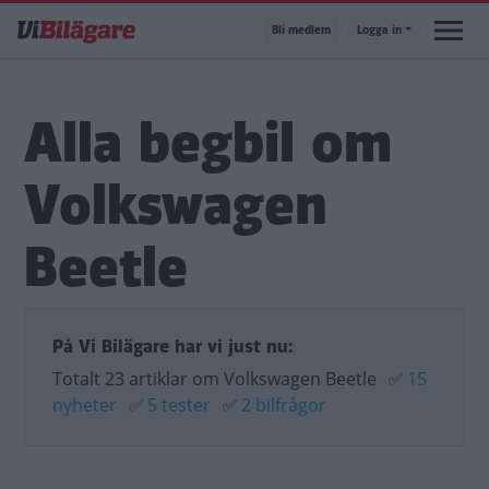
Hoppa
Bli medlem
Logga in
till
huvudinnehåll
Alla begbil om
Volkswagen
Beetle
På Vi Bilägare har vi just nu:
Totalt 23 artiklar om Volkswagen Beetle
✅
15
nyheter
✅
5 tester
✅
2 bilfrågor