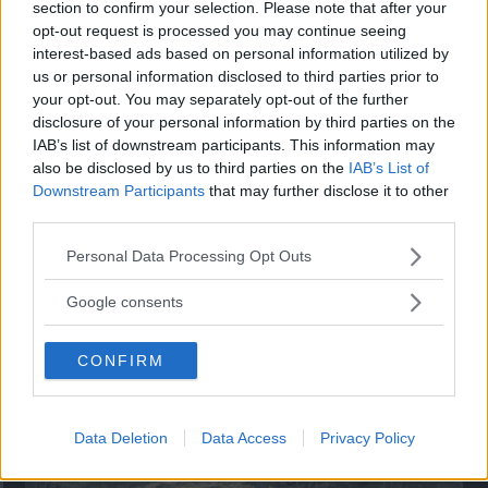
section to confirm your selection. Please note that after your
opt-out request is processed you may continue seeing
”God chans att bli ny favorit”
interest-based ads based on personal information utilized by
us or personal information disclosed to third parties prior to
Utbudet av terrängdugliga kombibilar har krympt men fylls
your opt-out. You may separately opt-out of the further
nu på av eldrivna Toyota bZ4X Touring. Vi provkör.
disclosure of your personal information by third parties on the
IAB’s list of downstream participants. This information may
also be disclosed by us to third parties on the
IAB’s List of
Downstream Participants
that may further disclose it to other
third parties.
Please note that this website/app uses one or more Google
Personal Data Processing Opt Outs
services and may gather and store information including but
not limited to your visit or usage behaviour. You may click to
Google consents
grant or deny consent to Google and its third-party tags to
use your data for below specified purposes in below Google
CONFIRM
consent section.
Så står sig nya Toyota RAV4
Data Deletion
Data Access
Privacy Policy
Vi ställe nykomlingen mot Audi Q3 och Mazda CX-5.