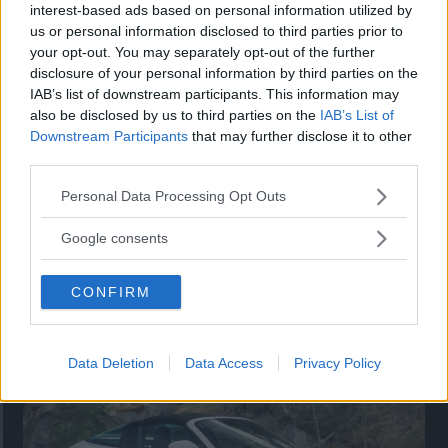
Utbudet av terrängdugliga kombibilar har krympt men fylls
interest-based ads based on personal information utilized by
nu på av eldrivna Toyota bZ4X Touring. Vi provkör.
us or personal information disclosed to third parties prior to
your opt-out. You may separately opt-out of the further
disclosure of your personal information by third parties on the
IAB’s list of downstream participants. This information may
also be disclosed by us to third parties on the
IAB’s List of
Downstream Participants
that may further disclose it to other
third parties.
Please note that this website/app uses one or more Google
Personal Data Processing Opt Outs
services and may gather and store information including but
not limited to your visit or usage behaviour. You may click to
Google consents
grant or deny consent to Google and its third-party tags to
use your data for below specified purposes in below Google
Så står sig nya Toyota RAV4
CONFIRM
consent section.
Vi ställe nykomlingen mot Audi Q3 och Mazda CX-5.
Data Deletion
Data Access
Privacy Policy