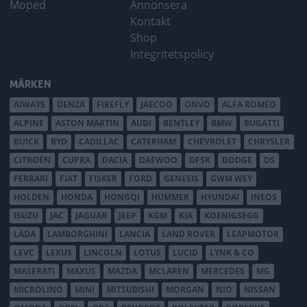
Moped
Annonsera
Kontakt
Shop
Integritetspolicy
MÄRKEN
AIWAYS
DENZA
FIREFLY
JAECOO
ONVO
ALFA ROMEO
ALPINE
ASTON MARTIN
AUDI
BENTLEY
BMW
BUGATTI
BUICK
BYD
CADILLAC
CATERHAM
CHEVROLET
CHRYSLER
CITROËN
CUPRA
DACIA
DAEWOO
DFSK
DODGE
DS
FERRARI
FIAT
FISKER
FORD
GENESIS
GWM WEY
HOLDEN
HONDA
HONGQI
HUMMER
HYUNDAI
INEOS
ISUZU
JAC
JAGUAR
JEEP
KGM
KIA
KOENIGSEGG
LADA
LAMBORGHINI
LANCIA
LAND ROVER
LEAPMOTOR
LEVC
LEXUS
LINCOLN
LOTUS
LUCID
LYNK & CO
MASERATI
MAXUS
MAZDA
MCLAREN
MERCEDES
MG
MICROLINO
MINI
MITSUBISHI
MORGAN
NIO
NISSAN