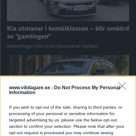
Kia utmanar i kombiklassen – blir omkörd
av ”gamlingen”
Nykomlingen fälls av en besvärande nackdel.
www.vibilagare.se -
Do Not Process My Personal
Information
If you wish to opt-out of the sale, sharing to third parties, or
processing of your personal or sensitive information for
targeted advertising by us, please use the below opt-out
section to confirm your selection. Please note that after your
”God chans att bli ny favorit”
opt-out request is processed you may continue seeing