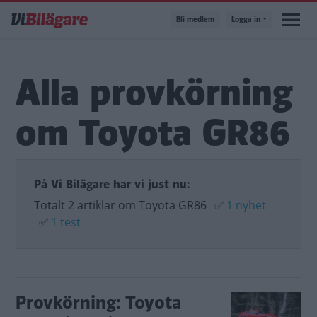
Hoppa
Bli medlem
Logga in
till
huvudinnehåll
Alla provkörning
om Toyota GR86
På Vi Bilägare har vi just nu:
Totalt 2 artiklar om Toyota GR86
✅
1 nyhet
✅
1 test
Provkörning: Toyota