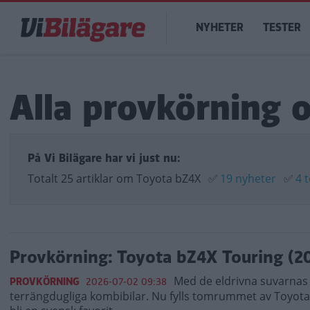
Hoppa
Main
till
NYHETER
TESTER
navigation
huvudinnehåll
Alla provkörning 
På Vi Bilägare har vi just nu:
Totalt 25 artiklar om Toyota bZ4X
✅
19 nyheter
✅
4 
Provkörning: Toyota bZ4X Touring (2
Med de eldrivna suvarnas 
PROVKÖRNING
2026-07-02 09:38
terrängdugliga kombibilar. Nu fylls tomrummet av Toyot