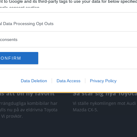
 to Google and its third-party tags to use your data for below specifi
ogle consent section.
l Data Processing Opt Outs
consents
CONFIRM
Data Deletion
Data Access
Privacy Policy
 att bli ny favorit”
Så står sig nya Toyot
rrängdugliga kombibilar har
Vi ställe nykomlingen mot Audi
lls nu på av eldrivna Toyota
Mazda CX-5.
 Vi provkör.