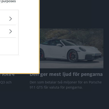
ed purposes
a RAV4
Den ger mest ljud för pengarna
 Q3 och
Den som betalar två miljoner för en Porsche
911 GTS får valuta för pengarna.