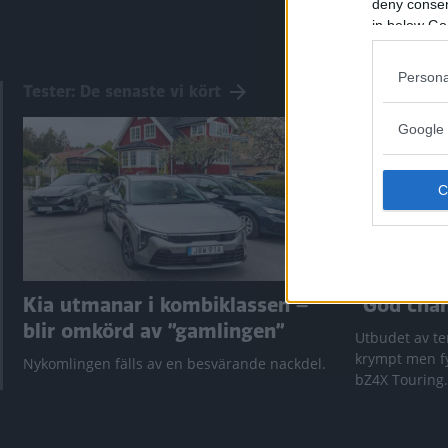
deny consent
in below Go
Persona
Tester: De senaste vi kört
Google 
Kia utmanar i kombiklassen –
”God chans
blir omkörd av ”gamlingen”
Utbudet av te
krympt men fy
Nykomlingen fälls av en besvärande nackdel.
bZ4X Touring.