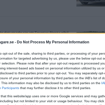
 det visade sig att Toyotas första elbil
g Toyota ha löst problemet.
agare.se -
Do Not Process My Personal Information
to opt-out of the sale, sharing to third parties, or processing of your per
formation for targeted advertising by us, please use the below opt-out s
r selection. Please note that after your opt-out request is processed y
eing interest-based ads based on personal information utilized by us or
renter har lanserat elbilar för länge
disclosed to third parties prior to your opt-out. You may separately opt-
 sin tolkning på temat görs det med en
losure of your personal information by third parties on the IAB’s list of
rad fyrhjulsdrift.
. This information may also be disclosed by us to third parties on the
IA
Participants
that may further disclose it to other third parties.
 that this website/app uses one or more Google services and may gath
including but not limited to your visit or usage behaviour. You may click 