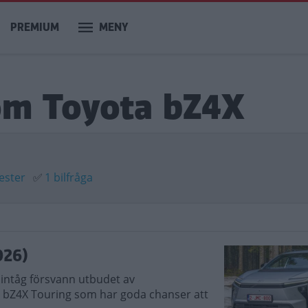
PREMIUM
MENY
om Toyota bZ4X
tester
✅
1 bilfråga
026)
intåg försvann utbudet av
a bZ4X Touring som har goda chanser att