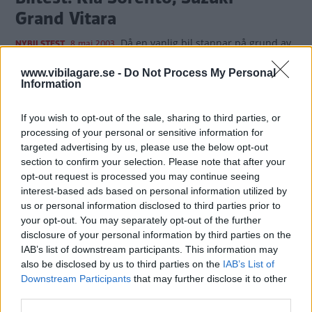
Grand Vitara
Då en vanlig bil stannar på grund av
NYBILSTEST
8 maj 2003
väglag eller tungt lass, då har en stor, stark SUV mycket
kvar. Tyvärr är fyrhjulsdrivna, stora bilar också dyra. Men
www.vibilagare.se -
Do Not Process My Personal
Information
Kia Sorento och Suzuki Grand Vitara XL-7 kostar inte mycket
mer än en familjekombi, trots mullrande V6:or och lyxig
utrustning.
If you wish to opt-out of the sale, sharing to third parties, or
processing of your personal or sensitive information for
0 kommentarer
Gasa (13)
Bromsa (15)
targeted advertising by us, please use the below opt-out
section to confirm your selection. Please note that after your
opt-out request is processed you may continue seeing
interest-based ads based on personal information utilized by
us or personal information disclosed to third parties prior to
your opt-out. You may separately opt-out of the further
disclosure of your personal information by third parties on the
Tester: De senaste vi kört
IAB’s list of downstream participants. This information may
also be disclosed by us to third parties on the
IAB’s List of
Downstream Participants
that may further disclose it to other
third parties.