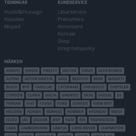
TIDNINGAR
KUNDSERVICE
Husbil&Husvagn
Läsarservice
Klassiker
Prenumera
Moped
Annonsera
Kontakt
Shop
Integritetspolicy
MÄRKEN
AIWAYS
DENZA
FIREFLY
JAECOO
ONVO
ALFA ROMEO
ALPINE
ASTON MARTIN
AUDI
BENTLEY
BMW
BUGATTI
BUICK
BYD
CADILLAC
CATERHAM
CHEVROLET
CHRYSLER
CITROËN
CUPRA
DACIA
DAEWOO
DFSK
DODGE
DS
FERRARI
FIAT
FISKER
FORD
GENESIS
GWM WEY
HOLDEN
HONDA
HONGQI
HUMMER
HYUNDAI
INEOS
ISUZU
JAC
JAGUAR
JEEP
KGM
KIA
KOENIGSEGG
LADA
LAMBORGHINI
LANCIA
LAND ROVER
LEAPMOTOR