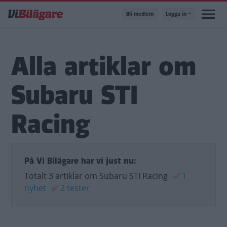
Hoppa
Bli medlem
Logga in
till
huvudinnehåll
Alla artiklar om
Subaru STI
Racing
På Vi Bilägare har vi just nu:
Totalt 3 artiklar om Subaru STI Racing
✅
1
nyhet
✅
2 tester