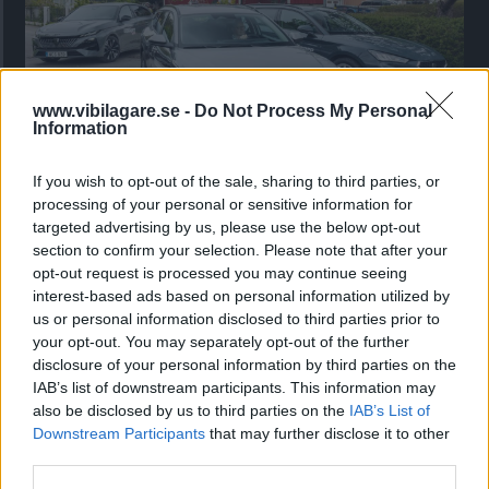
www.vibilagare.se -
Do Not Process My Personal
Information
Kia utmanar i kombiklassen – blir omkörd
If you wish to opt-out of the sale, sharing to third parties, or
processing of your personal or sensitive information for
av ”gamlingen”
targeted advertising by us, please use the below opt-out
Nykomlingen fälls av en besvärande nackdel.
section to confirm your selection. Please note that after your
opt-out request is processed you may continue seeing
interest-based ads based on personal information utilized by
us or personal information disclosed to third parties prior to
your opt-out. You may separately opt-out of the further
disclosure of your personal information by third parties on the
IAB’s list of downstream participants. This information may
also be disclosed by us to third parties on the
IAB’s List of
Downstream Participants
that may further disclose it to other
third parties.