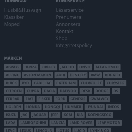
TIDNINGAR
KUNDSERVICE
Husbil&Husvagn
Läsarservice
Klassiker
Prenumera
Moped
Annonsera
Kontakt
Shop
Integritetspolicy
MÄRKEN
AIWAYS
DENZA
FIREFLY
JAECOO
ONVO
ALFA ROMEO
ALPINE
ASTON MARTIN
AUDI
BENTLEY
BMW
BUGATTI
BUICK
BYD
CADILLAC
CATERHAM
CHEVROLET
CHRYSLER
CITROËN
CUPRA
DACIA
DAEWOO
DFSK
DODGE
DS
FERRARI
FIAT
FISKER
FORD
GENESIS
GWM WEY
HOLDEN
HONDA
HONGQI
HUMMER
HYUNDAI
INEOS
ISUZU
JAC
JAGUAR
JEEP
KGM
KIA
KOENIGSEGG
LADA
LAMBORGHINI
LANCIA
LAND ROVER
LEAPMOTOR
LEVC
LEXUS
LINCOLN
LOTUS
LUCID
LYNK & CO