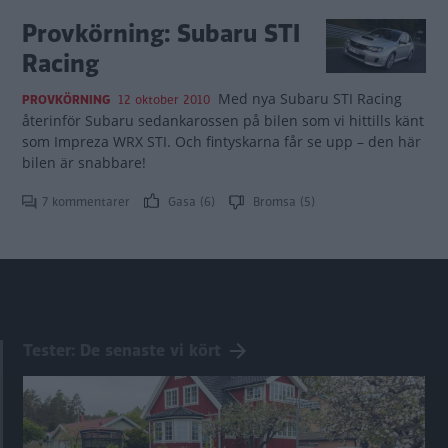
Provkörning: Subaru STI
Racing
Med nya Subaru STI Racing
PROVKÖRNING
12 oktober 2010
återinför Subaru sedankarossen på bilen som vi hittills känt
som Impreza WRX STI. Och fintyskarna får se upp – den här
bilen är snabbare!
7 kommentarer
Gasa (6)
Bromsa (5)
Tester: De senaste vi kört