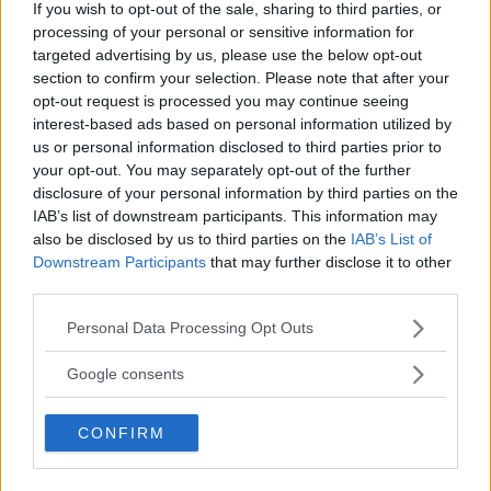
If you wish to opt-out of the sale, sharing to third parties, or
processing of your personal or sensitive information for
targeted advertising by us, please use the below opt-out
section to confirm your selection. Please note that after your
opt-out request is processed you may continue seeing
interest-based ads based on personal information utilized by
us or personal information disclosed to third parties prior to
your opt-out. You may separately opt-out of the further
”God chans att bli ny favorit”
disclosure of your personal information by third parties on the
IAB’s list of downstream participants. This information may
Utbudet av terrängdugliga kombibilar har krympt men fylls
also be disclosed by us to third parties on the
IAB’s List of
nu på av eldrivna Toyota bZ4X Touring. Vi provkör.
Downstream Participants
that may further disclose it to other
third parties.
Please note that this website/app uses one or more Google
Personal Data Processing Opt Outs
services and may gather and store information including but
not limited to your visit or usage behaviour. You may click to
Google consents
grant or deny consent to Google and its third-party tags to
use your data for below specified purposes in below Google
CONFIRM
consent section.