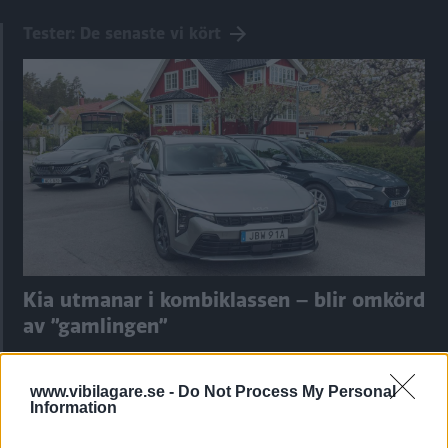
Tester: De senaste vi kört
Kia utmanar i kombiklassen – blir omkörd
av ”gamlingen”
Nykomlingen fälls av en besvärande nackdel.
www.vibilagare.se -
Do Not Process My Personal
Information