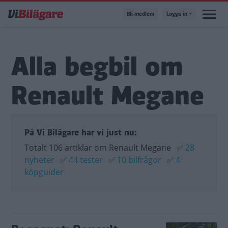
Hoppa
Bli medlem
Logga in
till
huvudinnehåll
Alla begbil om
Renault Megane
På Vi Bilägare har vi just nu:
Totalt 106 artiklar om Renault Megane
✅
28
nyheter
✅
44 tester
✅
10 bilfrågor
✅
4
köpguider