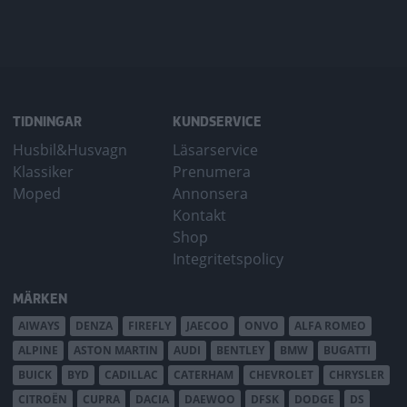
TIDNINGAR
KUNDSERVICE
Husbil&Husvagn
Läsarservice
Klassiker
Prenumera
Moped
Annonsera
Kontakt
Shop
Integritetspolicy
MÄRKEN
AIWAYS
DENZA
FIREFLY
JAECOO
ONVO
ALFA ROMEO
ALPINE
ASTON MARTIN
AUDI
BENTLEY
BMW
BUGATTI
BUICK
BYD
CADILLAC
CATERHAM
CHEVROLET
CHRYSLER
CITROËN
CUPRA
DACIA
DAEWOO
DFSK
DODGE
DS