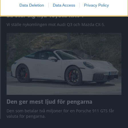
Data Deletion
Data Access
Privacy Policy
Så står sig nya Toyota RAV4
Vi ställe nykomlingen mot Audi Q3 och Mazda CX-5.
Den ger mest ljud för pengarna
Den som betalar två miljoner för en Porsche 911 GTS får
valuta för pengarna.