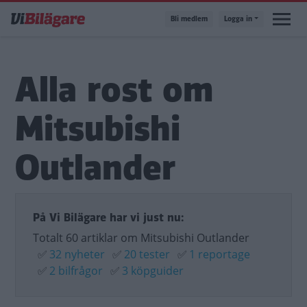
Hoppa
Bli medlem
Logga in
till
huvudinnehåll
Alla rost om
Mitsubishi
Outlander
På Vi Bilägare har vi just nu:
Totalt 60 artiklar om Mitsubishi Outlander
✅
32 nyheter
✅
20 tester
✅
1 reportage
✅
2 bilfrågor
✅
3 köpguider