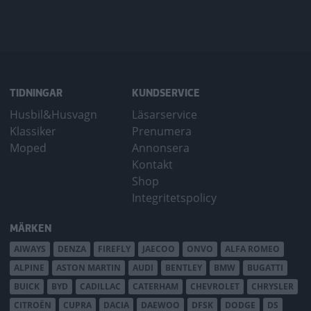
TIDNINGAR
KUNDSERVICE
Husbil&Husvagn
Läsarservice
Klassiker
Prenumera
Moped
Annonsera
Kontakt
Shop
Integritetspolicy
MÄRKEN
AIWAYS
DENZA
FIREFLY
JAECOO
ONVO
ALFA ROMEO
ALPINE
ASTON MARTIN
AUDI
BENTLEY
BMW
BUGATTI
BUICK
BYD
CADILLAC
CATERHAM
CHEVROLET
CHRYSLER
CITROËN
CUPRA
DACIA
DAEWOO
DFSK
DODGE
DS