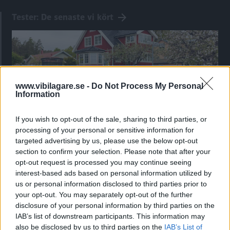
Tester: De senaste vi kört
www.vibilagare.se -
Do Not Process My Personal
Information
If you wish to opt-out of the sale, sharing to third parties, or
processing of your personal or sensitive information for
targeted advertising by us, please use the below opt-out
Kia utmanar i kombiklassen – blir omkörd
section to confirm your selection. Please note that after your
opt-out request is processed you may continue seeing
av ”gamlingen”
interest-based ads based on personal information utilized by
Nykomlingen fälls av en besvärande nackdel.
us or personal information disclosed to third parties prior to
your opt-out. You may separately opt-out of the further
disclosure of your personal information by third parties on the
IAB’s list of downstream participants. This information may
also be disclosed by us to third parties on the
IAB’s List of