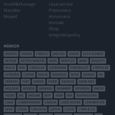
Husbil&Husvagn
Läsarservice
Klassiker
Prenumera
Moped
Annonsera
Kontakt
Shop
Integritetspolicy
MÄRKEN
AIWAYS
DENZA
FIREFLY
JAECOO
ONVO
ALFA ROMEO
ALPINE
ASTON MARTIN
AUDI
BENTLEY
BMW
BUGATTI
BUICK
BYD
CADILLAC
CATERHAM
CHEVROLET
CHRYSLER
CITROËN
CUPRA
DACIA
DAEWOO
DFSK
DODGE
DS
FERRARI
FIAT
FISKER
FORD
GENESIS
GWM WEY
HOLDEN
HONDA
HONGQI
HUMMER
HYUNDAI
INEOS
ISUZU
JAC
JAGUAR
JEEP
KGM
KIA
KOENIGSEGG
LADA
LAMBORGHINI
LANCIA
LAND ROVER
LEAPMOTOR
LEVC
LEXUS
LINCOLN
LOTUS
LUCID
LYNK & CO