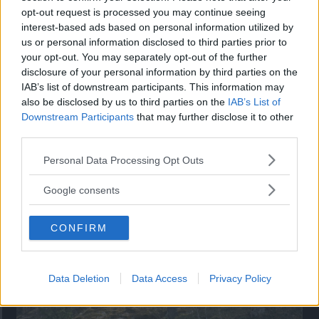
opt-out request is processed you may continue seeing
”God chans att bli ny favorit”
interest-based ads based on personal information utilized by
us or personal information disclosed to third parties prior to
Utbudet av terrängdugliga kombibilar har krympt men fylls
your opt-out. You may separately opt-out of the further
nu på av eldrivna Toyota bZ4X Touring. Vi provkör.
disclosure of your personal information by third parties on the
IAB’s list of downstream participants. This information may
also be disclosed by us to third parties on the
IAB’s List of
Downstream Participants
that may further disclose it to other
third parties.
Please note that this website/app uses one or more Google
Personal Data Processing Opt Outs
services and may gather and store information including but
not limited to your visit or usage behaviour. You may click to
Google consents
grant or deny consent to Google and its third-party tags to
use your data for below specified purposes in below Google
CONFIRM
consent section.
Så står sig nya Toyota RAV4
Vi ställe nykomlingen mot Audi Q3 och Mazda CX-5.
Data Deletion
Data Access
Privacy Policy