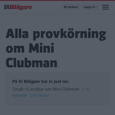
Hoppa
Bli medlem
Logga in
till
huvudinnehåll
Alla provkörning
om Mini
Clubman
På Vi Bilägare har vi just nu:
Totalt 15 artiklar om Mini Clubman
✅
9
nyheter
✅
6 tester